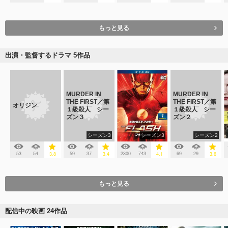
もっと見る
出演・監督するドラマ 5作品
MURDER IN
MURDER IN
THE FIRST／第
THE FIRST／第
オリジン
１級殺人 シー
１級殺人 シー
ズン３
ズン２
シーズン3
シーズン3
シーズン2
53
54
59
37
2300
743
69
29
3.8
3.4
4.1
3.6
もっと見る
配信中の映画 24作品