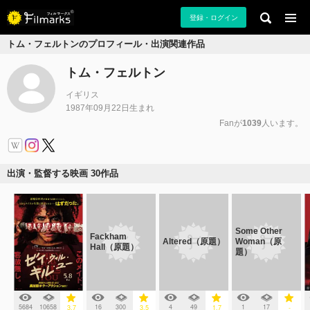
登録・ログイン
トム・フェルトンのプロフィール・出演関連作品
トム・フェルトン
イギリス
1987年09月22日生まれ
Fanが
1039
人います。
出演・監督する映画 30作品
Some Other
Fackham
Altered（原題）
Woman（原
Hall（原題）
題）
5684
10658
16
300
4
49
1
17
3.7
3.5
1.7
-