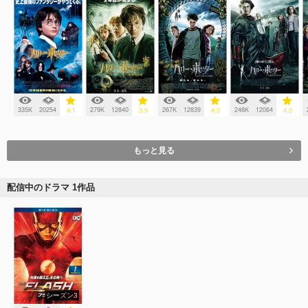
335K
20254
279K
12840
267K
12839
248K
12064
4.1
3.9
4.0
4.0
もっと見る
配信中のドラマ 1作品
シーズン3