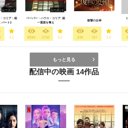
シーズン2
シーズン1
・コリア：統
ペーパー・ハウス・コリア: 統
ミ
復讐の女神
 パート2
一通貨を奪え
1
4.2
8584
3730
4.0
249
161
3.4
もっと見る
配信中の映画 14作品