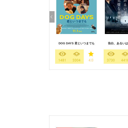
DOG DAYS 君といつまでも
告白、あるいは
1481
3304
4.0
3730
441