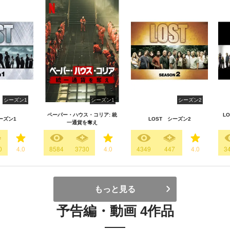
シーズン1
シーズン1
シーズン2
ペーパー・ハウス・コリア: 統
L
ーズン1
LOST シーズン2
一通貨を奪え
0
4.0
8584
3730
4.0
4349
447
4.0
3
もっと見る
予告編・動画 4作品