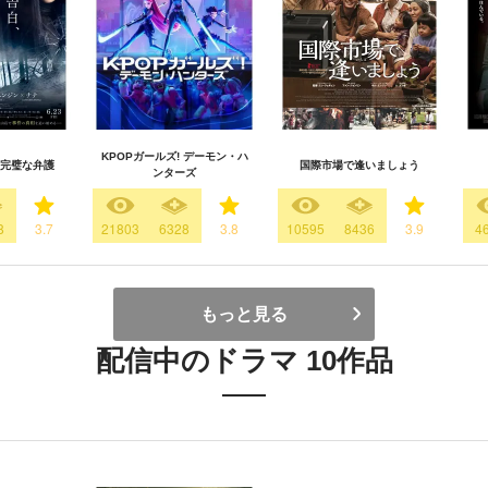
KPOPガールズ! デーモン・ハ
完璧な弁護
国際市場で逢いましょう
ンターズ
8
3.7
21803
6328
3.8
10595
8436
3.9
4
もっと見る
配信中のドラマ 10作品