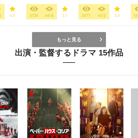
4
4.0
3730
4418
3.7
2077
1612
3.3
10
もっと見る
出演・監督するドラマ 15作品