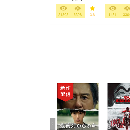
21803
6328
3.8
1481
330