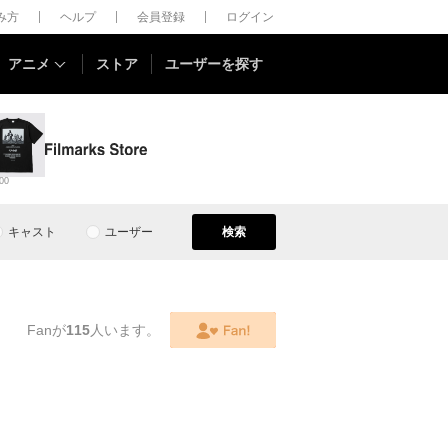
しみ方
ヘルプ
会員登録
ログイン
アニメ
ストア
ユーザーを探す
00
キャスト
ユーザー
検索
Fanが
115
人います。