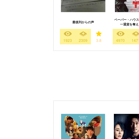
ペーパー・ハウス
最後列からの声
一通貨を奪え:
1923
2309
3.8
4970
147