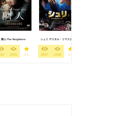
隣人-The Neighbors-
シュリ デジタル・リマスター
時間回廊の殺人
632
2393
3.4
2857
2246
3.8
2077
1612
3.