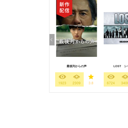
最後列からの声
LOST シ
1923
2309
3.8
6724
340