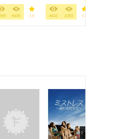
595
8436
3.9
4632
2393
3.4
36
67
3.