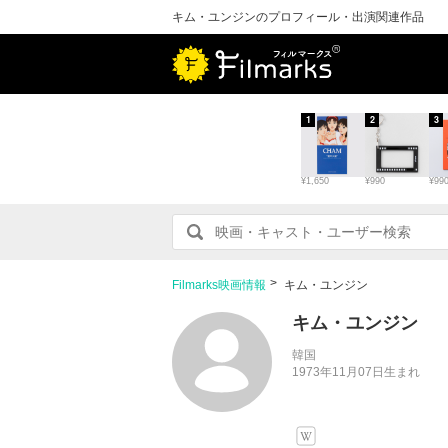
キム・ユンジンのプロフィール・出演関連作品
1
2
3
¥1,650
¥990
¥99
Filmarks映画情報
キム・ユンジン
キム・ユンジン
韓国
1973年11月07日生まれ