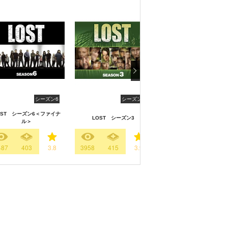
シーズン6
シーズン3
シーズン
OST シーズン6＜ファイナ
LOST シーズン3
LOST シーズン4
ル＞
487
403
3.8
3958
415
3.9
3638
410
3.