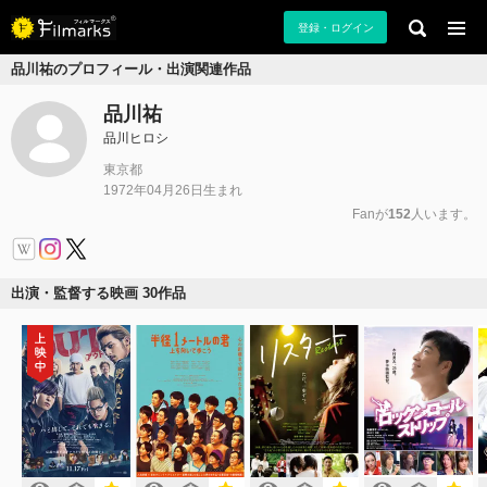
登録・ログイン
品川祐のプロフィール・出演関連作品
品川祐
品川ヒロシ
東京都
1972年04月26日生まれ
Fanが
152
人います。
出演・監督する映画 30作品