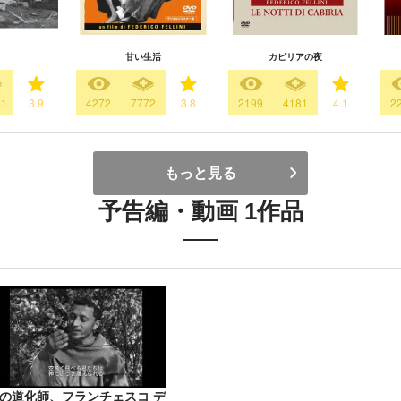
甘い生活
カビリアの夜
41
3.9
4272
7772
3.8
2199
4181
4.1
2
もっと見る
予告編・動画 1作品
の道化師、フランチェスコ デ