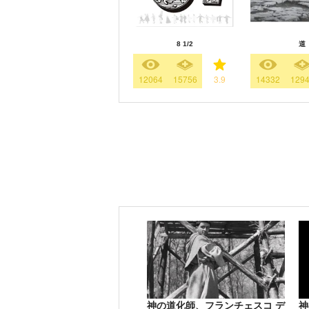
8 1/2
道
12064
15756
3.9
14332
129
神の道化師、フランチェスコ デ
神