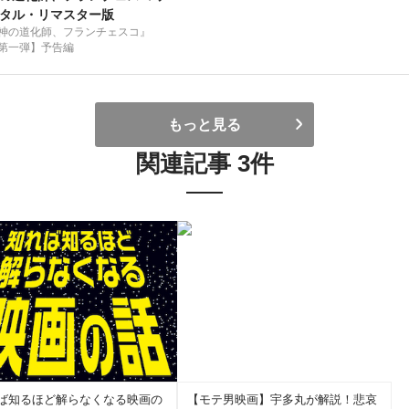
タル・リマスター版
神の道化師、フランチェスコ』
第一弾】予告編
もっと見る
関連記事 3件
ば知るほど解らなくなる映画の
【モテ男映画】宇多丸が解説！悲哀