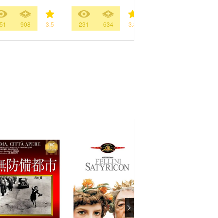
51
908
3.5
231
634
3.8
705
1163
3.