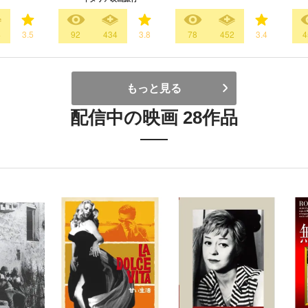
4
3.5
92
434
3.8
78
452
3.4
4
もっと見る
配信中の映画 28作品