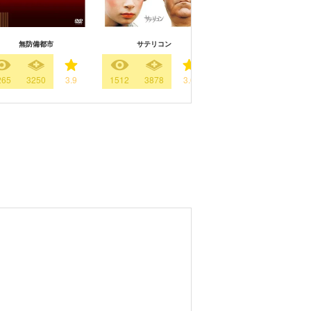
無防備都市
サテリコン
ボッカチオ'70
265
3250
3.9
1512
3878
3.6
436
993
3.