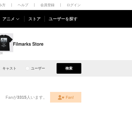
しみ方
ヘルプ
会員登録
ログイン
アニメ
ストア
ユーザーを探す
00
キャスト
ユーザー
検索
Fanが
3315
人います。