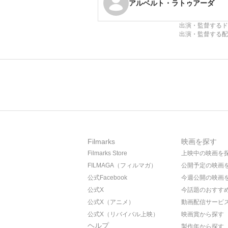
アルベルト・ラトゥアーダ
出演・監督するド
出演・監督する配
Filmarks
映画を探す
Filmarks Store
上映中の映画を
FILMAGA（フィルマガ）
公開予定の映画
公式Facebook
今週公開の映画
公式X
今話題のおすす
公式X（アニメ）
動画配信サービ
公式X（リバイバル上映）
映画賞から探す
ヘルプ
製作年から探す