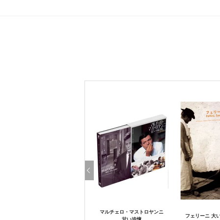
マルチェロ・マストロヤンニ
フェリーニ 大
甘い追憶