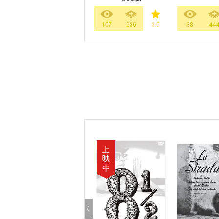
107
236
3.5
88
44