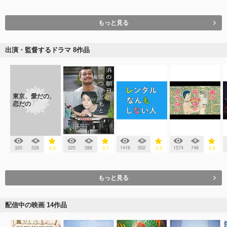
もっと見る
出演・監督するドラマ 8作品
東京、愛だの、
恋だの
320
526
325
388
1416
502
1574
748
3.6
3.7
3.5
3.6
もっと見る
配信中の映画 14作品