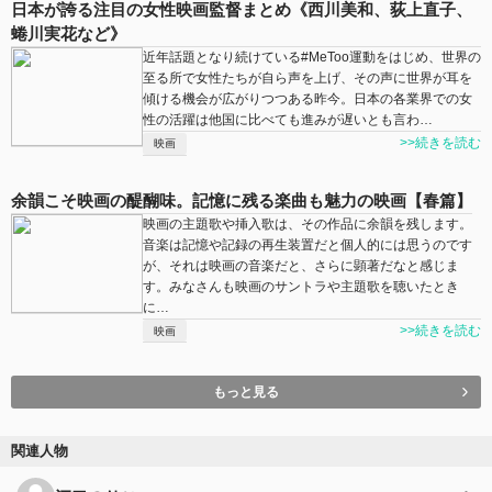
日本が誇る注目の女性映画監督まとめ《西川美和、荻上直子、
蜷川実花など》
近年話題となり続けている#MeToo運動をはじめ、世界の
至る所で女性たちが自ら声を上げ、その声に世界が耳を
傾ける機会が広がりつつある昨今。日本の各業界での女
性の活躍は他国に比べても進みが遅いとも言わ…
>>続きを読む
映画
余韻こそ映画の醍醐味。記憶に残る楽曲も魅力の映画【春篇】
映画の主題歌や挿入歌は、その作品に余韻を残します。
音楽は記憶や記録の再生装置だと個人的には思うのです
が、それは映画の音楽だと、さらに顕著だなと感じま
す。みなさんも映画のサントラや主題歌を聴いたとき
に…
>>続きを読む
映画
もっと見る
関連人物