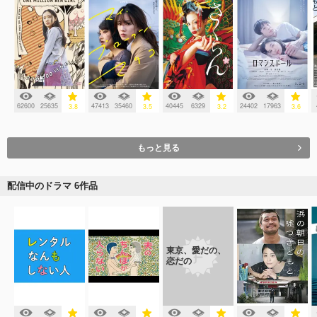
62600
25635
47413
35460
40445
6329
24402
17963
3.8
3.5
3.2
3.6
もっと見る
配信中のドラマ 6作品
東京、愛だの、
恋だの