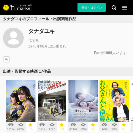
登録・ログイン
タナダユキのプロフィール・出演関連作品
タナダユキ
福岡県
1975年08月12日生まれ
Fanが
1989
人います。
出演・監督する映画 17作品
47413
35460
4249
8707
24402
17963
4259
4767
3.5
3.8
3.6
3.5