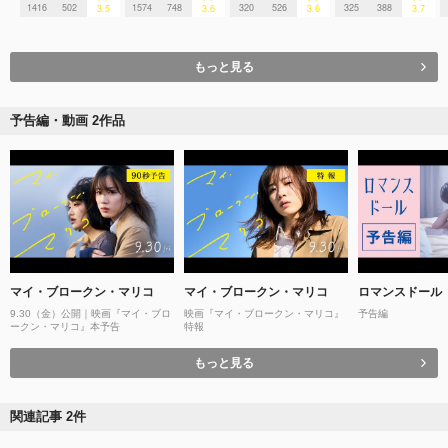
1416
502
1574
748
320
526
325
388
3.5
3.6
3.6
3.7
もっと見る
予告編・動画 2作品
マイ・ブロークン・マリコ
マイ・ブロークン・マリコ
ロマンスドール
9.30（金）公開｜映画『マイ・ブロ
映画『マイ・ブロークン・マリコ』
予告編
ークン・マリコ』本予告
特報
もっと見る
関連記事 2件