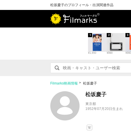
松坂慶子のプロフィール・出演関連作品
1
2
3
¥1,650
¥990
¥99
Filmarks映画情報
松坂慶子
松坂慶子
東京都
1952年07月20日生まれ