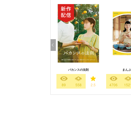
バカンスの法則
まんぷ
89
558
2.5
4706
152