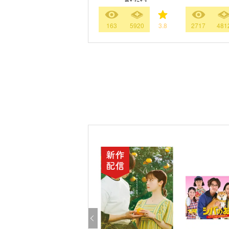
163
5920
3.8
2717
481