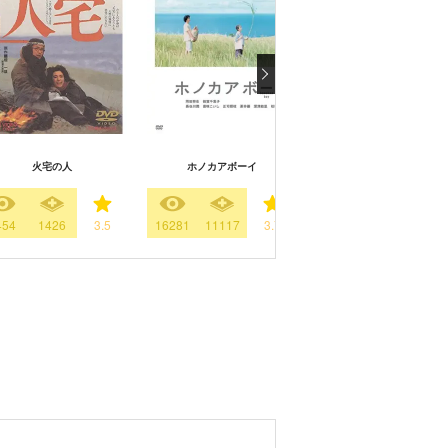
空海 ーKU-KAIー 美しき王
火宅の人
ホノカアボーイ
謎
454
1426
3.5
16281
11117
3.7
11323
7588
3.