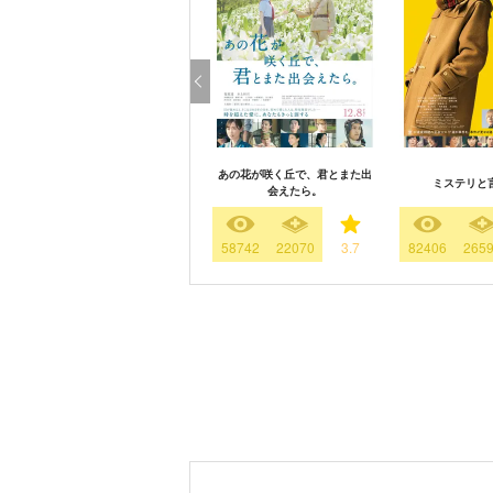
あの花が咲く丘で、君とまた出
ミステリと
会えたら。
58742
22070
3.7
82406
265