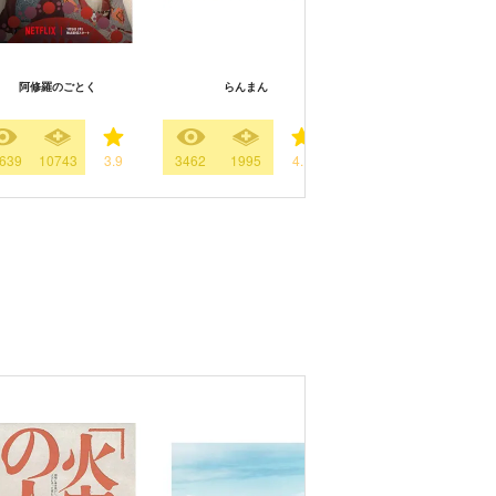
新春ドラマスペシャル
阿修羅のごとく
らんまん
DOCTORS～最強の名医～
イナル
639
10743
3.9
3462
1995
4.1
323
115
3.