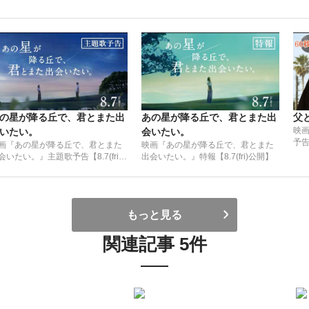
の星が降る丘で、君とまた出
あの星が降る丘で、君とまた出
父
映画
いたい。
会いたい。
予告
画『あの星が降る丘で、君とまた
映画『あの星が降る丘で、君とまた
会いたい。』主題歌予告【8.7(fri)
出会いたい。』特報【8.7(fri)公開】
開】
もっと見る
関連記事 5件