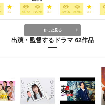
2
3.7
58742
22070
3.7
82406
26599
3.8
もっと見る
出演・監督するドラマ 62作品