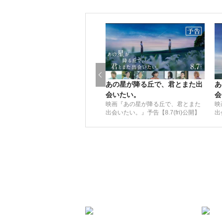
あの星が降る丘で、君とまた出
あ
会いたい。
会
映画『あの星が降る丘で、君とまた
映
出会いたい。』予告【8.7(fri)公開】
出
公