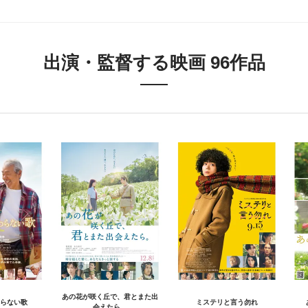
出演・監督する映画 96作品
あの花が咲く丘で、君とまた出
らない歌
ミステリと言う勿れ
会えたら。