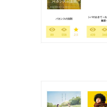
シバのおきて～わ
バカンスの法則
集部
89
558
2.5
439
34