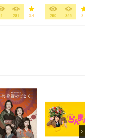
21
281
3.4
290
355
3.1
59269
29052
3.