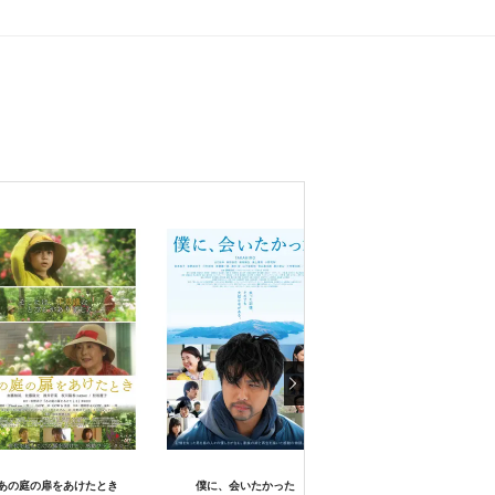
あの庭の扉をあけたとき
僕に、会いたかった
人魚の眠る家