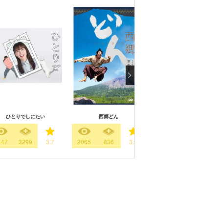
ひとりでしにたい
西郷どん
正直不動産ミネルヴァSpeci
447
3299
3.7
2065
836
3.9
1180
655
3.