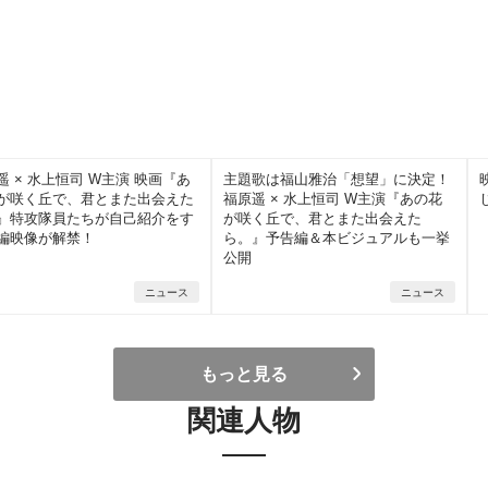
遥 × 水上恒司 W主演 映画『あ
主題歌は福山雅治「想望」に決定！
が咲く丘で、君とまた出会えた
福原遥 × 水上恒司 W主演『あの花
』特攻隊員たちが自己紹介をす
が咲く丘で、君とまた出会えた
編映像が解禁！
ら。』予告編＆本ビジュアルも一挙
公開
ニュース
ニュース
もっと見る
関連人物