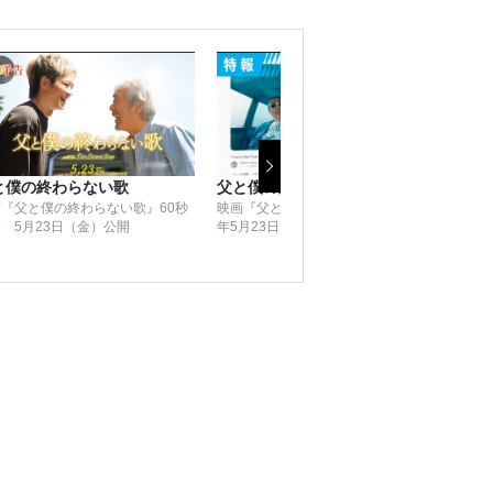
と僕の終わらない歌
父と僕の終わらない歌
あの
『父と僕の終わらない歌』60秒
映画『父と僕の終わらない歌』2025
会え
 5月23日（金）公開
年5月23日（金）公開決定！
『あ
えたら。
𝗥𝗢𝗔