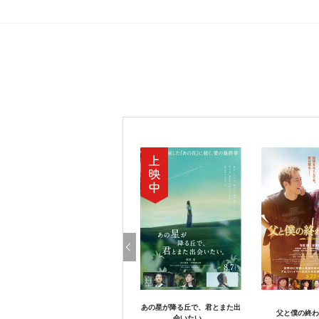
あの星が降る丘で、君とまた出
父と僕の終わ
会いたい。