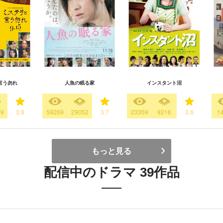
言う勿れ
人魚の眠る家
インスタント沼
99
3.8
59269
29052
3.7
23359
9216
3.6
1
もっと見る
配信中のドラマ 39作品