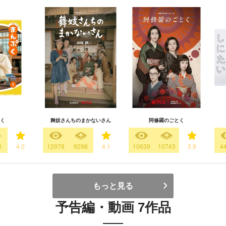
く
舞妓さんちのまかないさん
阿修羅のごとく
1
4.0
12978
9298
4.1
10639
10743
3.9
4
もっと見る
予告編・動画 7作品