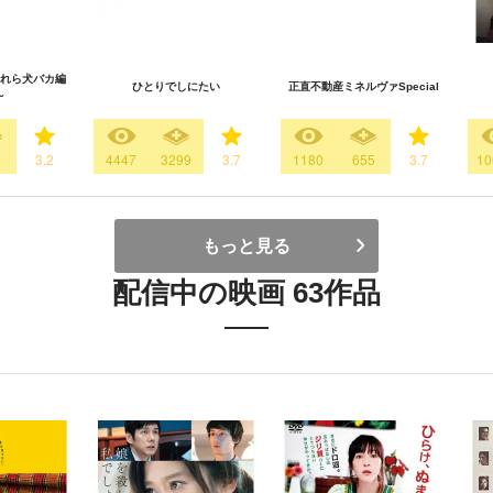
れら犬バカ編
ひとりでしにたい
正直不動産ミネルヴァSpecial
～
0
3.2
4447
3299
3.7
1180
655
3.7
10
もっと見る
配信中の映画 63作品