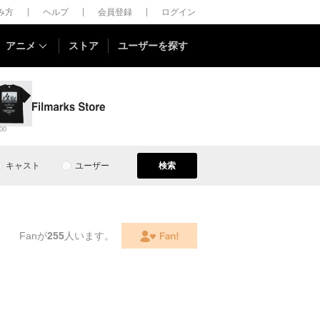
しみ方
ヘルプ
会員登録
ログイン
アニメ
ストア
ユーザーを探す
00
キャスト
ユーザー
検索
Fanが
255
人います。