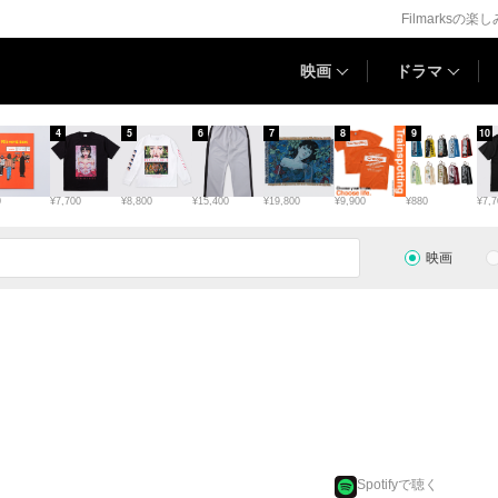
Filmarksの楽
映画
ドラマ
4
5
6
7
8
9
10
0
¥7,700
¥8,800
¥15,400
¥19,800
¥9,900
¥880
¥7,7
映画
Spotifyで聴く