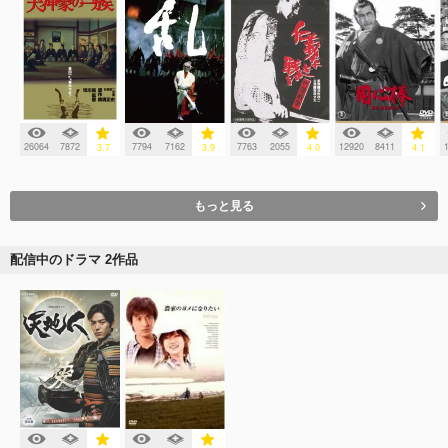
26064
7872
7794
7162
7763
2055
12920
8411
3.7
3.9
4.0
4.1
もっと見る
配信中のドラマ 2作品