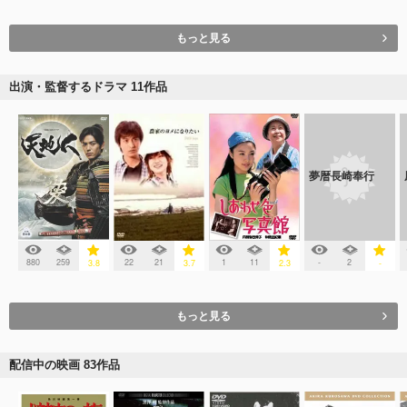
もっと見る
出演・監督するドラマ 11作品
夢暦長崎奉行
880
259
22
21
1
11
-
2
3.8
3.7
2.3
-
もっと見る
配信中の映画 83作品