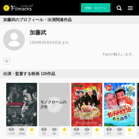
登録・ログイン
加藤武のプロフィール・出演関連作品
加藤武
1929年05月24日生まれ
Fanが
42
人います。
出演・監督する映画 120作品
モノクロームの
少女
1174
2259
22
58
1258
147
971
103
3.5
3.9
3.5
3.4