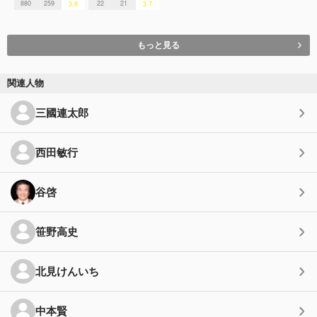
880
259
22
21
3.8
3.7
もっと見る
関連人物
三國連太郎
西田敏行
谷啓
笹野高史
北見けんいち
中本賢