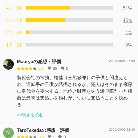
4.1 - 5.0
51%
3.1 - 4.0
45%
2.1 - 3.0
4%
1.0 - 2.0
0%
Maoryuの感想・評価
2026/08/06 07:59
69
0
4.0
製靴会社の常務、権藤（三船敏郎）の子供と間違えら
れ、運転手の子供が誘拐されるが、犯人はそのまま権藤
に身代金を要求する。地位と財産を失う瀬戸際だった権
藤は最初は支払いを拒むが、ついに支払うことを決め
る…
>>続きを読む
TaroTakedaの感想・評価
2026/08/05 22:30
1
0
3.4