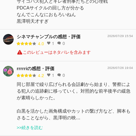
サイコパス犯人とキレ者刑事たちとの心理戦
PDCAサイクルの回し方が分かる
なんでこんなにおもろいねん
黒澤明天才すぎ
シネマチャンプルの感想・評価
2026/07/29 15:54
1
0
4.0
このレビューはネタバレを含みます
rrrrriの感想・評価
2026/07/26 19:04
1
0
4.2
同じ部屋で繰り広げられる会話劇から始まり、警察によ
る犯人の追跡劇に移っていく。対照的な前半後半の緩急
が素晴らしかった。
白黒を活かした画角構成やカットの繋げ方など、脚本も
さることながら、黒澤明の映…
>>続きを読む