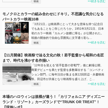
>>続きを読む
映画
モノクロとカラーの組み合わせにドキリ。不思議な気分になる
パートカラー映画10本
「3月21日」は映画界にとって大きな意味を持つ記念日
でもあることをご存じだろうか。1951年3月21日、日本
初のカラー映画『カルメン故郷に帰る』が公開された。
戦後の開放的で自由な雰囲気に文字通り彩ら…
>>続きを読む
映画
【11月開催】映画祭で辿る文化の秋！若手監督から昭和の名匠
まで、時代を沸かす名作揃い
「12年目を迎える“若手監督の登竜門”」後に劇場公開、
商業デビューを果たす監督を多数輩出する「コンペティ
ション部門」に毎年注目が集まる第12回田辺・弁慶映画
祭。田辺市が共催となり映画祭を盛り上げ、こ…
>>続きを読む
映画
本場のハロウィンは規模が違う！「カリフォルニア ディズニー
ランド・リゾート」カーズランドで“TRUNK OR TREAT”！
【現地レポ】