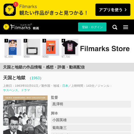
登録・ログイン
映画
1
2
3
4
¥1,650
¥990
¥990
¥7,700
天国と地獄の作品情報・感想・評価・動画配信
天国と地獄
（
1963
）
上映日：1963年03月01日
製作国・地域：
日本
上映時間：143分
ジャンル：
サスペンス
ドラマ
監督
黒澤明
脚本
小国英雄
菊島隆三