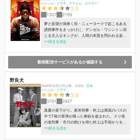
ジャンル：
ドラマ
クライム
スリラー
3.5
1307
2199
夢と欲望が渦巻く街・ニューヨークで起こるある
誘拐事件をきっかけに、デンゼル・ワシントン演
じる主人公キングが、人間の本質を問われる姿を
描く、究極の心理サスペンス。キングは、ニュー
>>続きを読む
ヨークで数少ない成功を手にした、“業界一の
耳”を持つ音楽プロデューサー。そんな彼の元に
突如かかってきた一本の電話――。それは、息子
動画配信サービスがあるか確認する
を誘拐したという犯人からだった。要求された身
代金は、なんと1,750 万ドル（約 26 億円）。愛
する我が子に掛けられた、巨額の身代金。この事
野良犬
件が、やがてキングに思わぬ究極の選択を強いる
1949年10月17日上映
、
122分
、
日本
こととなる……。 Apple TV+にて９月５日（金）
ジャンル：
ドラマ
3.8
より配信開始！
3781
2427
真夏の昼下がり。新米刑事・村上は満員のバスの
中で7発の実弾が残った拳銃を盗まれた。スリ係
の老刑事・市川の助けを得た村上は手掛かりを掴
むが、やがて拳銃を使った強盗事件が発生。窮地
>>続きを読む
に追い込まれた村上は、ベテラン刑事・佐藤と共