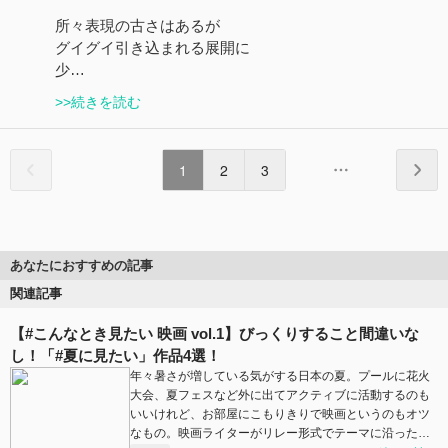
所々表現の古さはあるが
グイグイ引き込まれる展開に
少…
>>続きを読む
1
2
3
あなたにおすすめの記事
関連記事
【#こんなとき見たい 映画 vol.1】びっくりすること間違いな
し！「#夏に見たい」作品4選！
年々暑さが増している気がする日本の夏。プールに花火
大会、夏フェスなど外に出てアクティブに活動するのも
いいけれど、お部屋にこもりきりで映画というのもオツ
なもの。映画ライターがリレー形式でテーマに沿った…