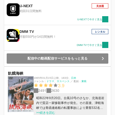
に犯人を追い続ける。
U-NEXT
見放題
初回31日間無料
U-NEXTで今すぐ見る
DMM TV
レンタル
月額550円が14日間無料！
DMM TVで今すぐ見る
配信中の動画配信サービスをもっと見る
飢餓海峡
1965年01月15日上映
、
183分
、
日本
ジャンル：
ドラマ
サスペンス
／
配給：
東映
3.9
2491
2630
昭和22年9月20日。台風10号のさなか、北海道岩
内で質店一家惨殺事件が発生。その直後、津軽海
峡では青函連絡船の転覆事故により乗客532名の
命が奪われた。函館警察の弓坂刑事は、名簿にな
>>続きを読む