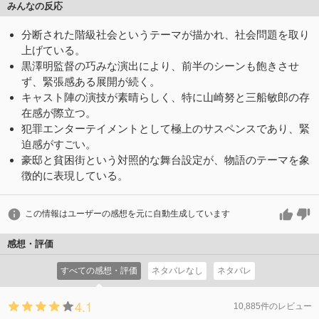
みんなの反応
分断された階級社会というテーマが描かれ、社会問題を取り
上げている。
黒澤明監督の巧みな演出により、前半のシーンも飽きさせ
ず、緊張感ある展開が続く。
キャスト陣の演技が素晴らしく、特に山崎努と三船敏郎の存
在感が際立つ。
犯罪エンターテイメントとして極上のサスペンスであり、緊
迫感がすごい。
豪邸と貧困街という対照的な舞台設定が、物語のテーマを象
徴的に表現している。
この情報はユーザーの感想を元に自動生成しています
感想・評価
すべての感想・評価
ネタバレなし
ネタバレ
4.1
10,885件のレビュー