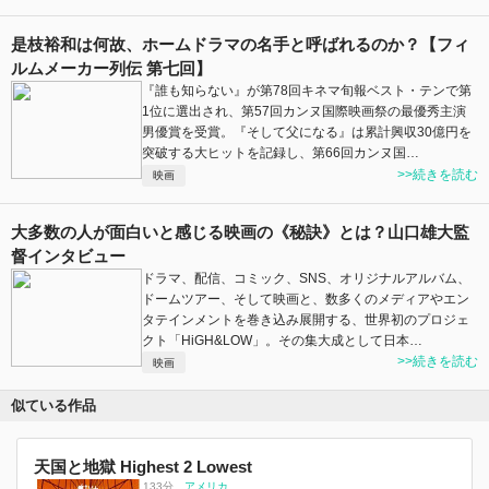
是枝裕和は何故、ホームドラマの名手と呼ばれるのか？【フィ
ルムメーカー列伝 第七回】
『誰も知らない』が第78回キネマ旬報ベスト・テンで第
1位に選出され、第57回カンヌ国際映画祭の最優秀主演
男優賞を受賞。『そして父になる』は累計興収30億円を
突破する大ヒットを記録し、第66回カンヌ国…
>>続きを読む
映画
大多数の人が面白いと感じる映画の《秘訣》とは？山口雄大監
督インタビュー
ドラマ、配信、コミック、SNS、オリジナルアルバム、
ドームツアー、そして映画と、数多くのメディアやエン
タテインメントを巻き込み展開する、世界初のプロジェ
クト「HiGH&LOW」。その集大成として日本…
>>続きを読む
映画
似ている作品
天国と地獄 Highest 2 Lowest
133分
、
アメリカ