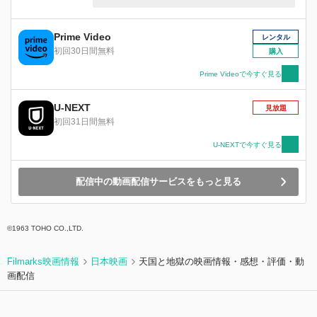
い2つの死体が質店一家殺しに関係があるとにら
んで捜査を開始する。
Prime Video
レンタル
初回30日間無料
購入
Prime Videoで今すぐ見る
U-NEXT
見放題
初回31日間無料
U-NEXTで今すぐ見る
配信中の動画配信サービスをもっと見る
©1963 TOHO CO.,LTD.
Filmarks映画情報
日本映画
天国と地獄の映画情報・感想・評価・動
画配信