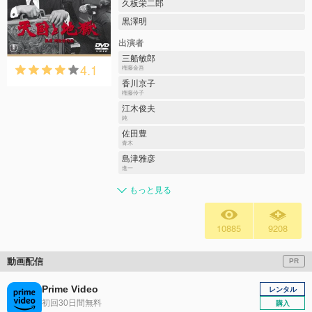
久板栄二郎
黒澤明
出演者
三船敏郎
4.1
権藤金吾
香川京子
権藤伶子
江木俊夫
純
佐田豊
青木
島津雅彦
進一
もっと見る
10885
9208
動画配信
PR
Prime Video
レンタル
初回30日間無料
購入