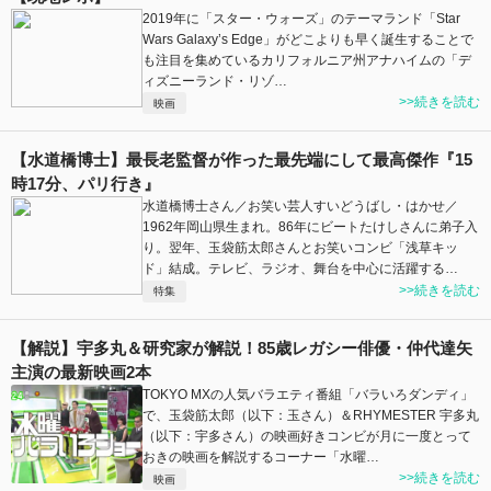
2019年に「スター・ウォーズ」のテーマランド「Star
Wars Galaxy’s Edge」がどこよりも早く誕生することで
も注目を集めているカリフォルニア州アナハイムの「デ
ィズニーランド・リゾ…
>>続きを読む
映画
【水道橋博士】最長老監督が作った最先端にして最高傑作『15
時17分、パリ行き』
水道橋博士さん／お笑い芸人すいどうばし・はかせ／
1962年岡山県生まれ。86年にビートたけしさんに弟子入
り。翌年、玉袋筋太郎さんとお笑いコンビ「浅草キッ
ド」結成。テレビ、ラジオ、舞台を中心に活躍する…
>>続きを読む
特集
【解説】宇多丸＆研究家が解説！85歳レガシー俳優・仲代達矢
主演の最新映画2本
TOKYO MXの人気バラエティ番組「バラいろダンディ」
で、玉袋筋太郎（以下：玉さん）＆RHYMESTER 宇多丸
（以下：宇多さん）の映画好きコンビが月に一度とって
おきの映画を解説するコーナー「水曜…
>>続きを読む
映画