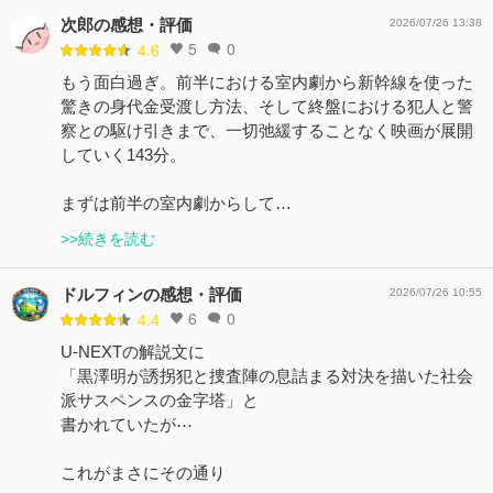
次郎の感想・評価
2026/07/26 13:38
5
0
4.6
もう面白過ぎ。前半における室内劇から新幹線を使った
驚きの身代金受渡し方法、そして終盤における犯人と警
察との駆け引きまで、一切弛緩することなく映画が展開
していく143分。
まずは前半の室内劇からして…
>>続きを読む
ドルフィンの感想・評価
2026/07/26 10:55
6
0
4.4
U-NEXTの解説文に
「黒澤明が誘拐犯と捜査陣の息詰まる対決を描いた社会
派サスペンスの金字塔」と
書かれていたが⋯
これがまさにその通り