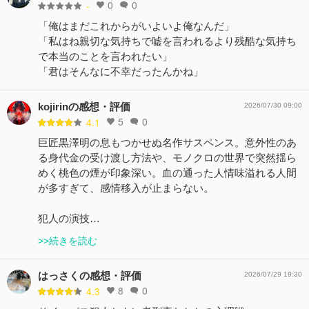
0
0
-
「俺はまだこれからがいよいよ俺なんだ」
「私はね親切な気持ちで嘘を言われるより残酷な気持ち
で本当のことを言われたい」
「君はそんなに不幸だったんかね」
kojirinの感想・評価
2026/07/30 09:00
5
0
4.1
巨匠黒澤明の息もつかせぬ名作サスペンス。意外性のあ
る身代金の受け渡し方法や、モノクロの世界で突然揺ら
めく桃色の煙が印象深い。血の通った人情味溢れる人間
が多すぎて、感情移入が止まらない。
犯人の演技…
>>続きを読む
はっさくの感想・評価
2026/07/29 19:30
8
0
4.3