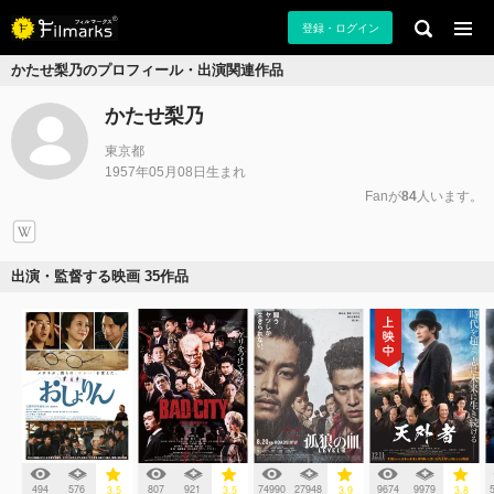
登録・ログイン
かたせ梨乃のプロフィール・出演関連作品
かたせ梨乃
東京都
1957年05月08日生まれ
Fanが
84
人います。
出演・監督する映画 35作品
494
576
807
921
74990
27948
9674
9979
3.5
3.5
3.9
3.8