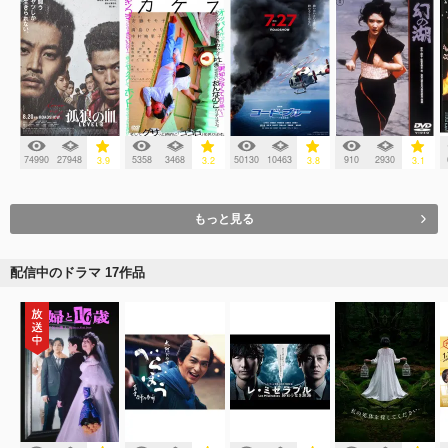
74990
27948
5358
3468
50130
10463
910
2930
3.9
3.2
3.8
3.1
もっと見る
配信中のドラマ 17作品