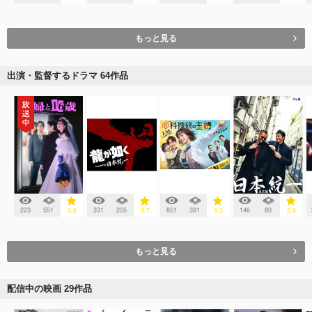
もっと見る
出演・監督するドラマ 64作品
223
551
331
205
851
381
146
80
3.6
3.7
3.3
2.9
もっと見る
配信中の映画 29作品