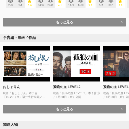
223
551
3456
2944
1479
1489
511
387
3.6
4.1
3.8
2.8
もっと見る
予告編・動画 4作品
おしょりん
孤狼の血 LEVEL2
孤狼の血 LEVEL
映画『おしょりん』本予告
映画『孤狼の血 LEVEL2』本予告①
映画『孤狼の血 LE
【10.20（金）福井先行公開／
／8月20日（金）公開
／8月20日（金）公
11.3（金・祝）全国公開】
もっと見る
関連人物