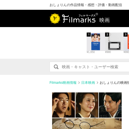
おしょりんの作品情報・感想・評価・動画配信
映画
1
2
3
¥1,650
¥990
¥99
Filmarks映画情報
日本映画
おしょりんの映画