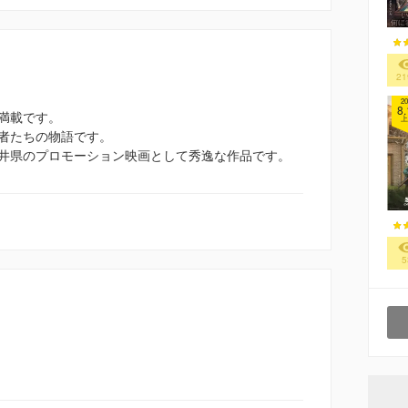
21
20
8.
満載です。
上
者たちの物語です。
井県のプロモーション映画として秀逸な作品です。
5