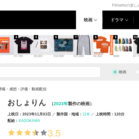
Filmarksの楽
映画
ドラマ
4
5
6
7
8
9
10
0
¥7,700
¥8,800
¥19,800
¥15,400
¥9,900
¥880
¥7,7
映画
情報・感想・評価・動画配信
おしょりん
（
2023年
製作の映画）
上映日：2023年11月03日
製作国・地域：
日本
上映時間：120分
配給：
KADOKAWA
3.5