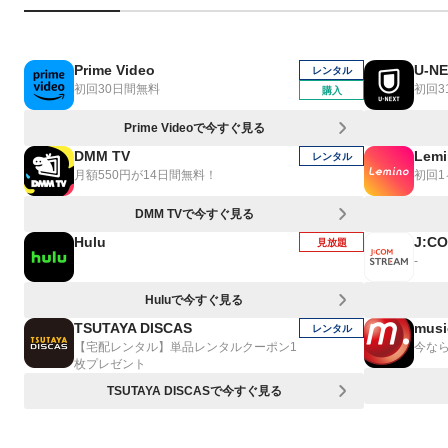
Prime Video
U-N
レンタル
初回30日間無料
初回3
購入
Prime Videoで今すぐ見る
DMM TV
Lemi
レンタル
月額550円が14日間無料！
初回
DMM TVで今すぐ見る
Hulu
J:C
見放題
-
Huluで今すぐ見る
TSUTAYA DISCAS
musi
レンタル
【宅配レンタル】単品レンタルクーポン1
今なら
枚プレゼント
TSUTAYA DISCASで今すぐ見る