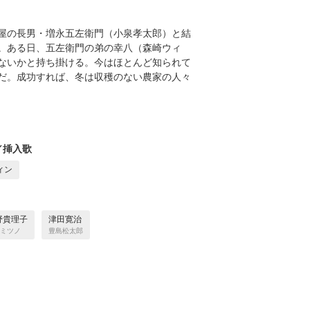
屋の長男・増永五左衛門（小泉孝太郎）と結
。ある日、五左衛門の弟の幸八（森崎ウィ
ないかと持ち掛ける。今はほとんど知られて
だ。成功すれば、冬は収穫のない農家の人々
／挿入歌
ィン
野貴理子
津田寛治
ミツノ
豊島松太郎