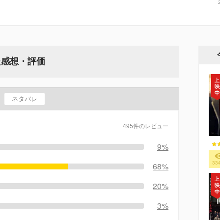
た感想・評価
ネタバレ
495件のレビュー
9%
33
68%
20%
3%