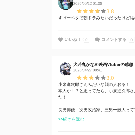
2026/05/12 01:38
3.8
すげーベタで朝ドラみたいだったけど結
2
0
いいね！
コメントする
犬若丸かなめ映画Vtuberの感想
2026/04/27 09:41
3.0
小泉進次郎さんみたいな顔の人おる！
本人か！？と思ってたら、小泉進次郎さ
た！
長男俳優、次男政治家、三男一般人って
>>続きを読む