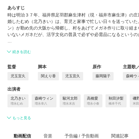
あらすじ
時は明治３７年、福井県足羽郡麻生津村（現・福井市麻生津）の庄
婚したむめ（北乃きい）は、育児と家事で忙しい日々を送っていた
ン）が勤め先の大阪から帰郷し、村をあげてメガネ作りに取り組ま
いないメガネだが、活字文化の普及で必ずや必需品になるというの
…
続きを読む
監督
脚本
原作
主題歌
児玉宜久
関えり香
児玉宜久
藤岡陽子
森崎ウ
出演者
北乃きい
森崎ウィン
駿河太郎
高橋愛
秋田汐梨
磯
増永むめ
増永幸八
増永末吉
増永小春
橋本千代
米田
もっと見る
動画配信
音楽
予告編 / 予告動画
関連記事