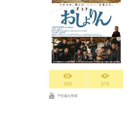
495
576
予告編を検索