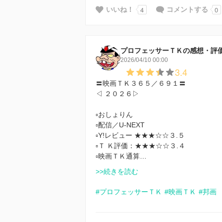
4
0
いいね！
コメントする
プロフェッサーＴＫの感想・評
2026/04/10 00:00
3.4
〓映画ＴＫ３６５／６９１〓
◁ ２０２６▷
▫おしょりん
▫配信／U-NEXT
▫️Y!レビュー ★★★☆☆３.５
▫️Ｔ Ｋ評価：★★★☆☆３.４
▫️映画ＴＫ通算…
>>続きを読む
#プロフェッサーＴＫ
#映画ＴＫ
#邦画