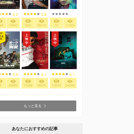
4.0
3.8
-
98
14607
903
28612
70
11339
26
14
映
3.9
4.1
4.1
3
23280
77269
48223
12034
24349
もっと見る
あなたにおすすめの記事