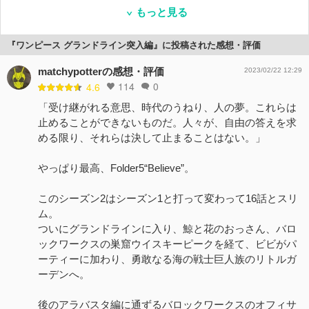
もっと見る
『ワンピース グランドライン突入編』に投稿された感想・評価
matchypotterの感想・評価
2023/02/22 12:29
114
0
4.6
「受け継がれる意思、時代のうねり、人の夢。これらは
止めることができないものだ。人々が、自由の答えを求
める限り、それらは決して止まることはない。」
やっぱり最高、Folder5“Believe”。
このシーズン2はシーズン1と打って変わって16話とスリ
ム。
ついにグランドラインに入り、鯨と花のおっさん、バロ
ックワークスの巣窟ウイスキーピークを経て、ビビがパ
ーティーに加わり、勇敢なる海の戦士巨人族のリトルガ
ーデンへ。
後のアラバスタ編に通ずるバロックワークスのオフィサ