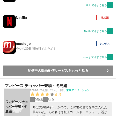
Huluで今すぐ見る
Netflix
見放題
Netflixで今すぐ見る
music.jp
レンタル
今なら30日間無料でおためし
music.jpで今すぐ見る
配信中の動画配信サービスをもっと見る
ワンピース チョッパー登場・冬島編
2001/8/26公開
、
24分
、
日本
、
東映アニメーション
4.3
9548
619
ワンピース チョ
ッパー登場・冬
時は大海賊時代。かつて、この世の全てを手に入れた
島編
男がいた。その名は海賊王ゴールド・ロジャー。遥か