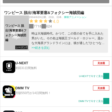
ワンピース 脱出!海軍要塞&フォクシー海賊団編
2004/6/20公開
、
23分
、
日本
、
東映アニメーション
4.0
7718
624
ワンピース 脱
出!海軍要塞&フ
時は大海賊時代。かつて、この世の全てを手に入れた
ォクシー海賊団
男がいた。その名は海賊王ゴールド・ロジャー。遥か
編
な大海原グランドラインには、彼が遺した“ひとつなぎ
シーズン7
の大秘宝（ワンピース）”が隠されているとい
>>続きを読む
う・・・。伝説の秘宝を求め、人々は競うように海へ
と漕ぎ出してゆく。そして、ここにもグランドライン
を目指す者が一人。悪魔の実と呼ばれる不思議な実の
U-NEXT
見放題
一つ「ゴムゴムの実」を食べ、全身がゴムのように伸
初回31日間無料
びるゴム人間になったモンキー・Ｄ・ルフィだ。幼い
頃に赤髪のシャンクスから麦わら帽子を託された彼
U-NEXTで今すぐ見る
は、海賊王になるという壮大な野望を抱いていた。海
へと乗り出したルフィは、航海の中で大冒険を繰り返
DMM TV
見放題
し、様々な人々と出会ってゆく。信頼できる個性的な
月額550円が14日間無料！
仲間、悪党どもや海軍など立ちふさがる強大な
敵・・・さあ、まだ見ぬ世界へ向けて帆を立てろ！歴
DMM TVで今すぐ見る
史を変える大航海が、今、出航の時を迎える！！