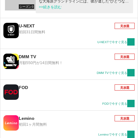
な大海原グランドラインには、彼が遺した“ひとつなぎ
シーズン3
の大秘宝（ワンピース）”が隠されているとい
>>続きを読む
う・・・。伝説の秘宝を求め、人々は競うように海へ
と漕ぎ出してゆく。そして、ここにもグランドライン
を目指す者が一人。悪魔の実と呼ばれる不思議な実の
U-NEXT
見放題
一つ「ゴムゴムの実」を食べ、全身がゴムのように伸
初回31日間無料
びるゴム人間になったモンキー・D・ルフィだ。幼い
頃に赤髪のシャンクスから麦わら帽子を託された彼
U-NEXTで今すぐ見る
は、海賊王になるという壮大な野望を抱いていた。海
へと乗り出したルフィは、航海の中で大冒険を繰り返
DMM TV
見放題
し、様々な人々と出会ってゆく。信頼できる個性的な
月額550円が14日間無料！
仲間、悪党どもや海軍など立ちふさがる強大な
敵・・・さあ、まだ見ぬ世界へ向けて帆を立てろ！歴
DMM TVで今すぐ見る
史を変える大航海が、今、出航の時を迎える！！
FOD
見放題
FODで今すぐ見る
Lemino
見放題
初回1ヶ月間無料
Leminoで今すぐ見る