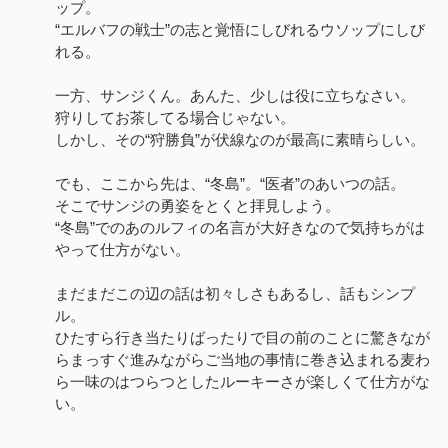
ップ。
“エルバフの戦士”の志と覚悟にしびれるウソップにしび
れる。
一方、サンジくん。あんた、少しは役に立ちなさい。
狩りしてお茶してる場合じゃない。
しかし、その“狩勝負”が伏線なのが最高に素晴らしい。
でも、ここから先は、“冬島”。“医者”のあいつの話。
そこでサンジの勇姿をとくと拝見しよう。
“冬島”でのあのルフィの名言が大好きなので気持ちがは
やって仕方がない。
まだまだこの辺の話は初々しさもあるし、話もシンプ
ル。
ひたすら行き当たりばったりで目の前のことに驚きなが
らまっすぐ進みながらご当地の事情に巻き込まれる麦わ
ら一味のはつらつとしたルーキーさが楽しくて仕方がな
い。