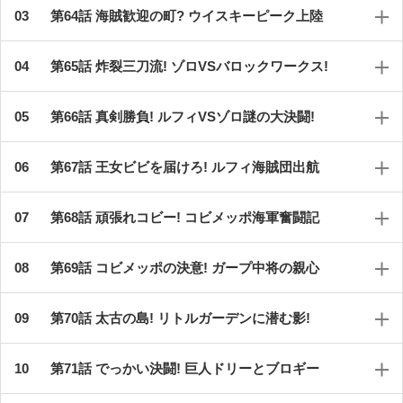
第64話 海賊歓迎の町? ウイスキーピーク上陸
第65話 炸裂三刀流! ゾロVSバロックワークス!
第66話 真剣勝負! ルフィVSゾロ謎の大決闘!
第67話 王女ビビを届けろ! ルフィ海賊団出航
第68話 頑張れコビー! コビメッポ海軍奮闘記
第69話 コビメッポの決意! ガープ中将の親心
第70話 太古の島! リトルガーデンに潜む影!
第71話 でっかい決闘! 巨人ドリーとブロギー