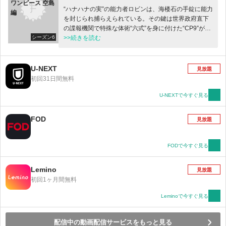
ワンピース 空島
“ハナハナの実”の能力者ロビンは、海楼石の手錠に能力
編
を封じられ捕らえられている。その鍵は世界政府直下
の諜報機関で特殊な体術“六式”を身に付けた“CP9”が持
シーズン6
つ。ルフィ達とフランキーは彼らと激闘を繰り広げ
>>続きを読む
る。チョッパーが巨大化し暴走する中、ロビンの故郷
を焼き尽くした海軍の「バスターコール」が発動され
てしまう。ゾロらそれぞれが新技を編み出して勝ち、
U-NEXT
見放題
ロビンを手錠から解放する。“ギア”をさらに強化させる
初回31日間無料
ルフィは“CP9”最強のルッチに勝てるのか！？
U-NEXTで今すぐ見る
FOD
見放題
FODで今すぐ見る
Lemino
見放題
初回1ヶ月間無料
Leminoで今すぐ見る
配信中の動画配信サービスをもっと見る