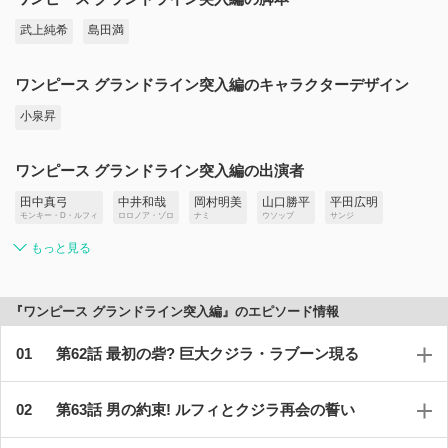
武上純希
島田満
ワンピース グランドライン突入編のキャラクターデザイン
小泉昇
ワンピース グランドライン突入編の出演者
田中真弓
中井和哉
岡村明美
山口勝平
平田広明
モンキー・D・ルフィ
ロロノア・ゾロ
ナミ
ウソップ
サンジ
もっと見る
『ワンピース グランドライン突入編』のエピソード情報
第62話 最初の砦? 巨大クジラ・ラブーン現る
第63話 男の約束! ルフィとクジラ再会の誓い