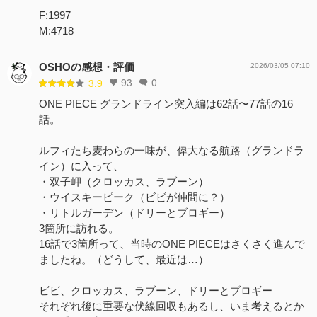
F:1997
M:4718
OSHOの感想・評価
2026/03/05 07:10
93
0
3.9
ONE PIECE グランドライン突入編は62話〜77話の16
話。
ルフィたち麦わらの一味が、偉大なる航路（グランドラ
イン）に入って、
・双子岬（クロッカス、ラブーン）
・ウイスキーピーク（ビビが仲間に？）
・リトルガーデン（ドリーとブロギー）
3箇所に訪れる。
16話で3箇所って、当時のONE PIECEはさくさく進んで
ましたね。（どうして、最近は…）
ビビ、クロッカス、ラブーン、ドリーとブロギー
それぞれ後に重要な伏線回収もあるし、いま考えるとか