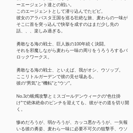
ーエージェント達との戦い。
このエージェントとして潜り込んでたビビ。
彼女のアラバスタ王国を巡る壮絶な旅、麦わらの一味が
そこに首を突っ込んで快挙を成すのはまだ少し先の
話、、、楽しみ過ぎる。
勇敢なる海の戦士、巨人族の100年続く決闘。
それを邪魔しながら麦わら一味の周りをうろうろするバ
ロックワークス。
勇敢なる海の戦士、といえば、我がオシ、ウソップ。
ここリトルガーデンで彼の見せ場ある。
彼の“男気”と“機転”と“ウソ”。
No.3の蝋燭攻撃とミスゴールデンウィークの“色仕掛
け”で絶体絶命のピンチを迎えても、彼がその道を切り開
く。
惨めだろうが、弱かろうが、カッコ悪かろうが、一矢報
いる彼の勇姿、麦わら一味に必要不可欠の狙撃手、ウソ