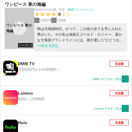
ワンピース 東の海編
1999/10/20公開
、
日本
、
東映アニメーション
4.3
13274
1926
ワンピース 東の
時は大海賊時代。かつて、この世の全てを手に入れた
海編
男がいた。その名は海賊王ゴールド・ロジャー。遥か
な大海原グランドラインには、彼が遺した“ひとつなぎ
シーズン1
の大秘宝（ワンピース）”が隠されているという…。伝
>>続きを読む
説の秘宝を求め、人々は競うように海へと漕ぎ出して
ゆく。そして、ここにもグランドラインを目指す者が
一人。悪魔の実と呼ばれる不思議な実の一つ「ゴムゴ
DMM TV
見放題
ムの実」を食べ、全身がゴムのように伸びるゴム人間
月額550円が14日間無料！
になったモンキー・Ｄ・ルフィだ。幼い頃に赤髪のシ
ャンクスから麦わら帽子を託された彼は、海賊王にな
DMM TVで今すぐ見る
るという壮大な野望を抱いていた。海へと乗り出した
ルフィは、航海の中で大冒険を繰り返し、様々な人々
Lemino
見放題
と出会ってゆく。信頼できる個性的な仲間、悪党ども
初回1ヶ月間無料
や海軍など立ちふさがる強大な敵…さあ、まだ見ぬ世
界へ向けて帆を上げろ！ 歴史を変える大航海が今、
Leminoで今すぐ見る
出航の時を迎える!!
Hulu
見放題