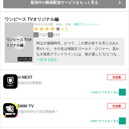
配信中の動画配信サービスをもっと見る
ワンピース TVオリジナル編
2002/11/3公開
、
24分
、
日本
、
東映アニメーション
4.0
7027
610
ワンピース TVオ
時は大海賊時代。かつて、この世の全てを手に入れた
リジナル編
男がいた。その名は海賊王ゴールド・ロジャー。遥か
な大海原グランドラインには、彼が遺した“ひとつなぎ
シーズン5
の大秘宝（ワンピース）”が隠されているとい
>>続きを読む
う・・・。伝説の秘宝を求め、人々は競うように海へ
と漕ぎ出してゆく。そして、ここにもグランドライン
を目指す者が一人。悪魔の実と呼ばれる不思議な実の
U-NEXT
見放題
一つ「ゴムゴムの実」を食べ、全身がゴムのように伸
初回31日間無料
びるゴム人間になったモンキー・Ｄ・ルフィだ。幼い
頃に赤髪のシャンクスから麦わら帽子を託された彼
U-NEXTで今すぐ見る
は、海賊王になるという壮大な野望を抱いていた。海
へと乗り出したルフィは、航海の中で大冒険を繰り返
DMM TV
見放題
し、様々な人々と出会ってゆく。信頼できる個性的な
月額550円が14日間無料！
仲間、悪党どもや海軍など立ちふさがる強大な
敵・・・さあ、まだ見ぬ世界へ向けて帆を立てろ！歴
DMM TVで今すぐ見る
史を変える大航海が、今、出航の時を迎える！！