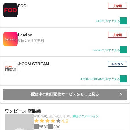
FOD
見放題
FODで今すぐ見る
Lemino
見放題
初回1ヶ月間無料
Leminoで今すぐ見る
J:COM STREAM
レンタル
-
J:COM STREAMで今すぐ見る
配信中の動画配信サービスをもっと見る
ワンピース 空島編
2003/2/9公開
、
24分
、
日本
、
東映アニメーション
4.2
8586
696