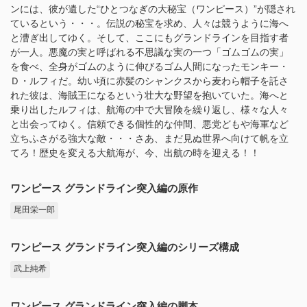
ンには、彼が遺した“ひとつなぎの大秘宝（ワンピース）”が隠され
ているという・・・。伝説の秘宝を求め、人々は競うように海へ
と漕ぎ出してゆく。そして、ここにもグランドラインを目指す者
が一人。悪魔の実と呼ばれる不思議な実の一つ「ゴムゴムの実」
を食べ、全身がゴムのように伸びるゴム人間になったモンキー・
Ｄ・ルフィだ。幼い頃に赤髪のシャンクスから麦わら帽子を託さ
れた彼は、海賊王になるという壮大な野望を抱いていた。海へと
乗り出したルフィは、航海の中で大冒険を繰り返し、様々な人々
と出会ってゆく。信頼できる個性的な仲間、悪党どもや海軍など
立ちふさがる強大な敵・・・さあ、まだ見ぬ世界へ向けて帆を立
てろ！歴史を変える大航海が、今、出航の時を迎える！！
ワンピース グランドライン突入編の原作
尾田栄一郎
ワンピース グランドライン突入編のシリーズ構成
武上純希
ワンピース グランドライン突入編の脚本