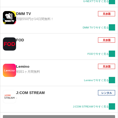
頃に赤髪のシャンクスから麦わら帽子を託された彼
U-NEXTで今すぐ見る
は、海賊王になるという壮大な野望を抱いていた。海
へと乗り出したルフィは、航海の中で大冒険を繰り返
DMM TV
見放題
し、様々な人々と出会ってゆく。信頼できる個性的な
月額550円が14日間無料！
仲間、悪党どもや海軍など立ちふさがる強大な
敵・・・さあ、まだ見ぬ世界へ向けて帆を立てろ！歴
DMM TVで今すぐ見る
史を変える大航海が、今、出航の時を迎える！！
FOD
見放題
FODで今すぐ見る
Lemino
見放題
初回1ヶ月間無料
Leminoで今すぐ見る
J:COM STREAM
レンタル
-
J:COM STREAMで今すぐ見る