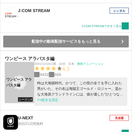
J:COM STREAM
レンタル
-
J:COM STREAMで今すぐ見る
配信中の動画配信サービスをもっと見る
ワンピース アラバスタ編
2001/12/16公開
、
24分
、
日本
、
東映アニメーション
4.3
9432
666
ワンピース アラ
時は大海賊時代。かつて、この世の全てを手に入れた
バスタ編
男がいた。その名は海賊王ゴールド・ロジャー。遥か
な大海原グランドラインには、彼が遺した“ひとつなぎ
シーズン4
の大秘宝（ワンピース）”が隠されているとい
>>続きを読む
う・・・。伝説の秘宝を求め、人々は競うように海へ
と漕ぎ出してゆく。そして、ここにもグランドライン
を目指す者が一人。悪魔の実と呼ばれる不思議な実の
U-NEXT
見放題
一つ「ゴムゴムの実」を食べ、全身がゴムのように伸
初回31日間無料
びるゴム人間になったモンキー・Ｄ・ルフィだ。幼い