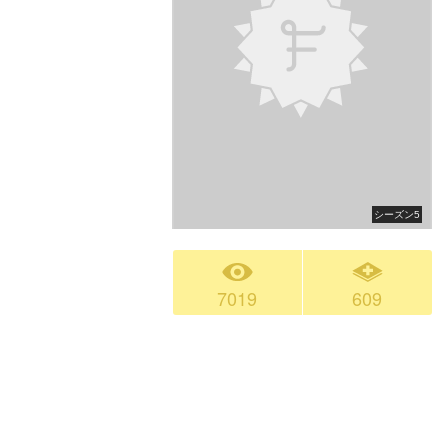
シーズン5
7019
609