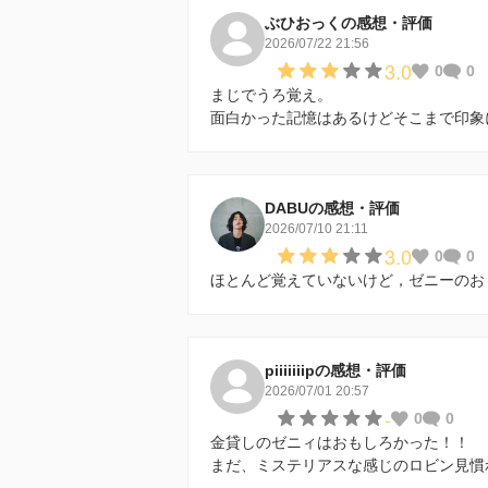
ぶひおっくの感想・評価
2026/07/22 21:56
3.0
0
0
まじでうろ覚え。
面白かった記憶はあるけどそこまで印象
DABUの感想・評価
2026/07/10 21:11
3.0
0
0
ほとんど覚えていないけど，ゼニーのお
piiiiiiipの感想・評価
2026/07/01 20:57
-
0
0
金貸しのゼニィはおもしろかった！！
まだ、ミステリアスな感じのロビン見慣