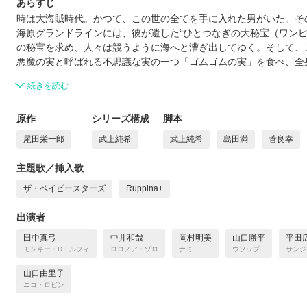
あらすじ
時は大海賊時代。かつて、この世の全てを手に入れた男がいた。そ
海原グランドラインには、彼が遺した“ひとつなぎの大秘宝（ワンピ
の秘宝を求め、人々は競うように海へと漕ぎ出してゆく。そして、
悪魔の実と呼ばれる不思議な実の一つ「ゴムゴムの実」を食べ、全
続きを読む
原作
シリーズ構成
脚本
尾田栄一郎
武上純希
武上純希
島田満
菅良幸
主題歌／挿入歌
ザ・ベイビースターズ
Ruppina+
出演者
田中真弓
中井和哉
岡村明美
山口勝平
平田
モンキー・D・ルフィ
ロロノア・ゾロ
ナミ
ウソップ
サンジ
山口由里子
ニコ・ロビン