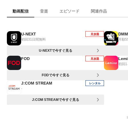
動画配信
音楽
エピソード
関連作品
U-NEXT
DMM
見放題
初回31日間無料
月額5
U-NEXTで今すぐ見る
FOD
Lemi
見放題
初回
FODで今すぐ見る
J:COM STREAM
レンタル
-
J:COM STREAMで今すぐ見る