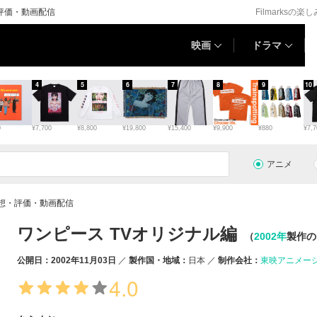
評価・動画配信
Filmarksの楽
映画
ドラマ
4
5
6
7
8
9
10
0
¥7,700
¥8,800
¥19,800
¥15,400
¥9,900
¥880
¥7,7
アニメ
感想・評価・動画配信
ワンピース TVオリジナル編
（
2002年
製作の
公開日：2002年11月03日
製作国・地域：
日本
制作会社：
東映アニメー
4.0