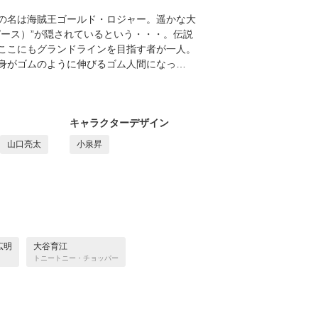
の名は海賊王ゴールド・ロジャー。遥かな大
ース）”が隠されているという・・・。伝説
ここにもグランドラインを目指す者が一人。
身がゴムのように伸びるゴム人間になっ…
キャラクターデザイン
山口亮太
小泉昇
広明
大谷育江
トニートニー・チョッパー