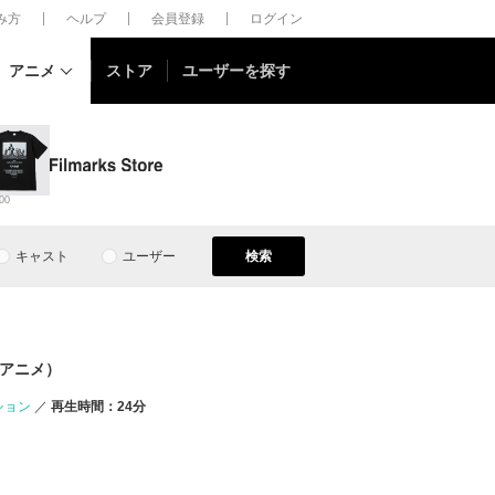
しみ方
ヘルプ
会員登録
ログイン
アニメ
ストア
ユーザーを探す
00
キャスト
ユーザー
検索
アニメ）
ション
再生時間：24分