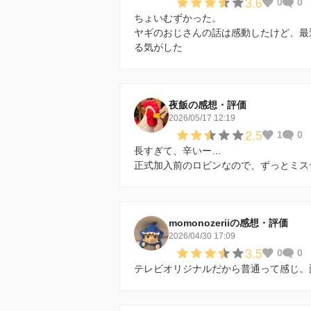
3.6
0
0
ちょいむずかった。
ヤギのおじさんの話は感動したけど、最
る気がした
夜飯の感想・評価
2026/05/17 12:19
2.5
1
0
長すぎて、辛いー…
正式加入前のロビンなので、ずっとミス
momonozeriiの感想・評価
2026/04/30 17:09
3.5
0
0
テレビオリジナルだから普通って感じ。