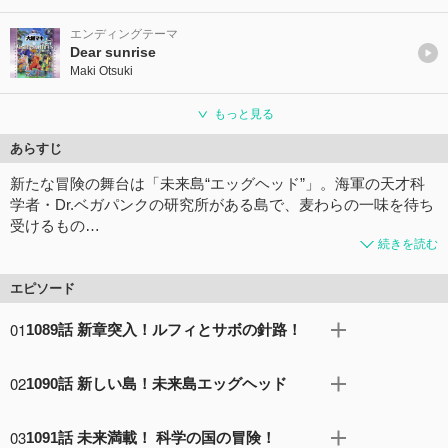
エンディングテーマ
Dear sunrise
Maki Otsuki
もっと見る
あらすじ
新たな冒険の舞台は「未来島“エッグヘッド”」。海軍の天才科
学者・Dr.ベガパンクの研究所がある島で、麦わらの一味を待ち
受けるもの…
続きを読む
エピソード
01
1089話 新章突入！ルフィとサボの針路！
ルフィの夢の果て──それを初めて知った麦わらの一味。
02
1090話 新しい島！未来島エッグヘッド
最後のロードポーネグリフを発見できればラフテルに辿り
着けるが、その手がかりが全くないのだった。
新たな冒険へと出港した麦わらの一味は、海上で巨大なサ
コメント24件
拍手78回
03
1091話 未来満載！ 科学の国の冒険！
メと遭遇する。その勢いでルフィ、チョッパー、そして海