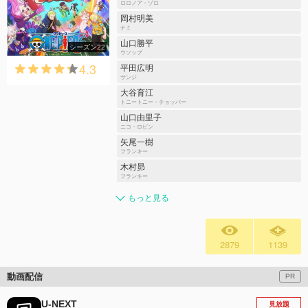
ロロノア・ゾロ
岡村明美
ナミ
山口勝平
シーズン22
ウソップ
4.3
平田広明
サンジ
大谷育江
トニートニー・チョッパー
山口由里子
ニコ・ロビン
矢尾一樹
フランキー
木村昴
フランキー
もっと見る
2879
1139
動画配信
PR
U-NEXT
見放題