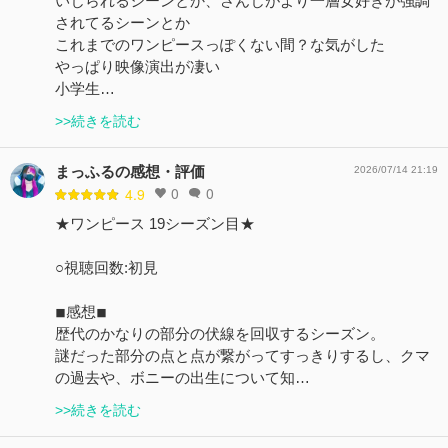
いじられるシーンとか、さんじがより一層女好きが強調
されてるシーンとか
これまでのワンピースっぽくない間？な気がした
やっぱり映像演出が凄い
小学生…
>>続きを読む
まっふるの感想・評価
2026/07/14 21:19
0
0
4.9
★ワンピース 19シーズン目★
○視聴回数:初見
◾︎感想◾︎
歴代のかなりの部分の伏線を回収するシーズン。
謎だった部分の点と点が繋がってすっきりするし、クマ
の過去や、ボニーの出生について知…
>>続きを読む