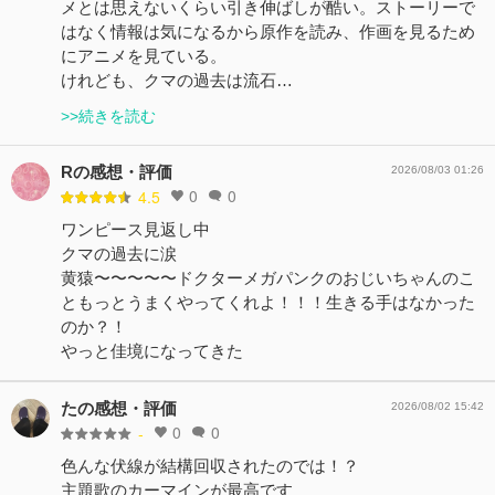
メとは思えないくらい引き伸ばしが酷い。ストーリーで
はなく情報は気になるから原作を読み、作画を見るため
にアニメを見ている。
けれども、クマの過去は流石…
>>続きを読む
Rの感想・評価
2026/08/03 01:26
0
0
4.5
ワンピース見返し中
クマの過去に涙
黄猿〜〜〜〜〜ドクターメガパンクのおじいちゃんのこ
ともっとうまくやってくれよ！！！生きる手はなかった
のか？！
やっと佳境になってきた
たの感想・評価
2026/08/02 15:42
0
0
-
色んな伏線が結構回収されたのでは！？
主題歌のカーマインが最高です