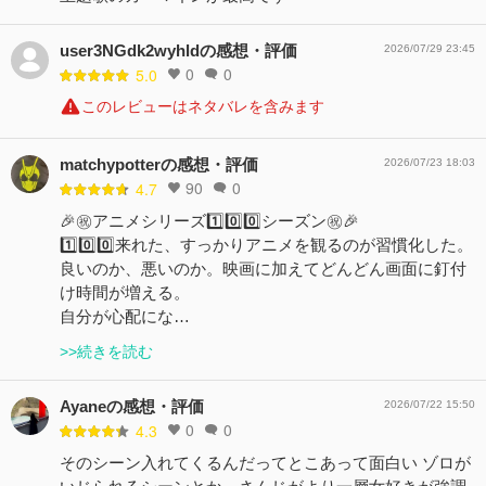
user3NGdk2wyhldの感想・評価
2026/07/29 23:45
0
0
5.0
このレビューはネタバレを含みます
matchypotterの感想・評価
2026/07/23 18:03
90
0
4.7
🎉㊗️アニメシリーズ1️⃣0️⃣0️⃣シーズン㊗️🎉
1️⃣0️⃣0️⃣来れた、すっかりアニメを観るのが習慣化した。
良いのか、悪いのか。映画に加えてどんどん画面に釘付
け時間が増える。
自分が心配にな…
>>続きを読む
Ayaneの感想・評価
2026/07/22 15:50
0
0
4.3
そのシーン入れてくるんだってとこあって面白い ゾロが