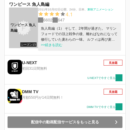
ワンピース 魚人島編
2011年10月02日公開
、
24分
、
日本
、
東映アニメーション
4.1
6602
647
ワンピース 魚人
魚人島編（1） そして、2年間が過ぎた。 マリン
島編
フォードでの頂上戦争の後、離ればなれになって
修行していた麦わらの一味。 ルフィは再び麦わ
シーズン15
ら帽子をかぶり、仲間たちも再会の約束を果たす
>>続きを読む
ため、シャボンディ諸島に姿を現す。 そのシャ
ボンディ諸島では、何と麦わらの一味を名乗る、
見るからに小物なニセモノたちが暴れ回ってい
U-NEXT
見放題
た！ 彼らも彼らが呼び寄せた荒くれ者たちも、
初回31日間無料
覇気を会得したルフィと、仲間たちの敵ではな
い。 向かうは新世界！ コーティングしたサニー
U-NEXTで今すぐ見る
号でたどり着いたのは、海中にある魚人島。リュ
ウグウ王国で、ネプチューン国王の娘・しらほし
DMM TV
見放題
と出会う。 彼女は弱虫で泣き虫な人魚姫だっ
月額550円が14日間無料！
た。 魚人島編（2） 魚人島の竜宮城内に乗り込
む、新魚人海賊団のホーディ。 左腕に忌まわし
DMM TVで今すぐ見る
きアーロンのマークを刻む彼は、自分たちこそそ
の意思を継ぐものだと、高らかに宣言。ゾロたち
配信中の動画配信サービスをもっと見る
を海中に沈める！ 一方、海の森にたどり着いた
ルフィたちには、ジンベエがある昔話を語る。オ