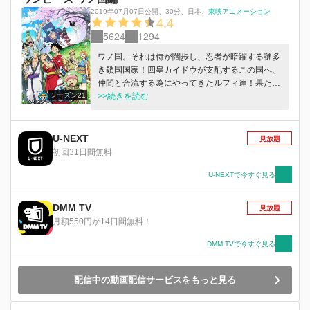
2019年07月07日公開
、
30分
、
日本
、
東映アニメーション
4.4
5624
1294
ワノ国。それは侍が闊歩し、忍者が暗躍する謎多
き鎖国国家！四皇カイドウが支配するこの国へ、
仲間と合流する為にやってきたルフィ達！果たし
シーズン21
てどんな大冒険が待っているのか！？
>>続きを読む
U-NEXT
見放題
初回31日間無料
U-NEXTで今すぐ見る
DMM TV
見放題
月額550円が14日間無料！
DMM TVで今すぐ見る
配信中の動画配信サービスをもっと見る