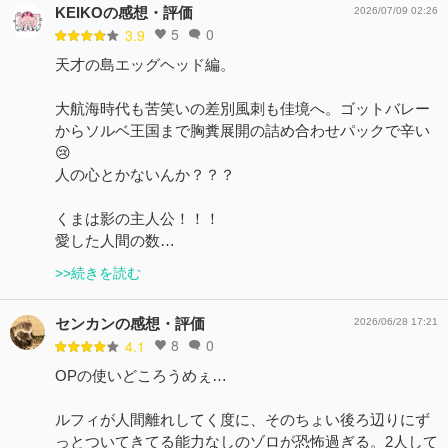
KEIKOの感想・評価
2026/07/09 02:26
5
0
3.9
天才の島エッグヘッド編。
大航海時代も苦笑いの差別風刺も佳境へ。ゴットバレー
からソルベ王国まで胸糞展開の詰め合わせパックで辛い
😢
人の心とかないんか？？？
くまは影の主人公！！！
愛した人間の数…
>>続きを読む
センカンの感想・評価
2026/06/28 17:21
8
0
4.1
OPの使いどころうめぇ…
ルフィが人間離れしてく度に、そのちょい後ろ辺りにず
っとついてきてる能力なしのゾロが恐怖過ぎる。2人して