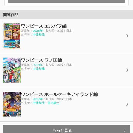
関連作品
ワンピース エルバフ編
製作年：
2026年
/ 製作国・地域：日本
出演者：
中井和哉
ワンピース ワノ国編
製作年：
2019年
/ 製作国・地域：日本
出演者：
中井和哉
ワンピース ホールケーキアイランド編
製作年：
2017年
/ 製作国・地域：日本
出演者：
中井和哉
、
宮内敦士
もっと見る