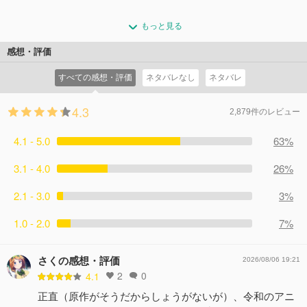
中から出て来た謎の少女は海に落下してしまう。
サニー号を持った巨大ロボから出て来たのがドクター・ベ
コメント14件
拍手39回
もっと見る
ガパンクと知り、興奮するフランキー。一方、サンジはド
クター・ベガパンクが美女であることに興奮する。
感想・評価
コメント9件
拍手38回
すべての感想・評価
ネタバレなし
ネタバレ
4.3
2,879件のレビュー
4.1 - 5.0
63%
3.1 - 4.0
26%
2.1 - 3.0
3%
1.0 - 2.0
7%
さくの感想・評価
2026/08/06 19:21
2
0
4.1
正直（原作がそうだからしょうがないが）、令和のアニ