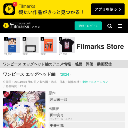
登録・ログイン
アニメ
1
2
3
4
¥1,650
¥990
¥990
¥7,700
ワンピース エッグヘッド編のアニメ情報・感想・評価・動画配信
ワンピース エッグヘッド編
（
2024
）
公開日：2024年01月07日
製作国・地域：
日本
制作会社：
東映アニメーション
再生時間：24分
原作
尾田栄一郎
出演者
田中真弓
モンキー・D・ルフィ
中井和哉