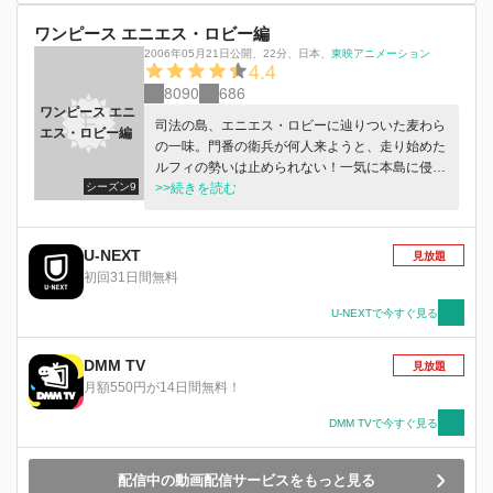
トヒメ王妃とフィッシャー・タイガーという、二
ワンピース エニエス・ロビー編
人の人物にまつわる悲劇・・・。その悲劇こそ、
魚人島をめぐる深い因縁の発端となったものだっ
2006年05月21日公開
、
22分
、
日本
、
東映アニメーション
4.4
た。 そして始まるホーディの暴虐。 ネプチュー
8090
686
ンの命が奪われようとしたその時、サニー号と共
ワンピース エニ
に、ルフィと麦わらの一味が姿を現す！ 魚人島
司法の島、エニエス・ロビーに辿りついた麦わら
エス・ロビー編
編（3） 魚人島の絶体絶命の危機に現れたルフィ
の一味。門番の衛兵が何人来ようと、走り始めた
たち。 対するは、ホーディが集結させた新魚人
ルフィの勢いは止められない！一気に本島に侵入
海賊団、その数何と10万人！ だが、2年間の修行
シーズン9
した彼らの前に、今までとは一味違う強敵が立ち
>>続きを読む
を経て覇気を身につけたルフィは、押し寄せる大
はだかる。一方、心中の苦悩を押し隠し、CP9に
軍を次々と蹴散らしていく。 ゾロやサンジをは
身をゆだねたままのロビン。彼女の秘密が明らか
じめとする一味や、秘密兵器「フランキー将軍」
になる時、「生きたい！」と魂が叫ぶ時、絆の真
U-NEXT
見放題
も大活躍。 ほとんど勝利を確信したその時、破
価が試される！
初回31日間無料
局が迫っていることが明らかになる。 数百年前
に魚人島民が造った方舟ノアが、島に接近してい
U-NEXTで今すぐ見る
るというのだ。竜宮城をも上回る超巨大な舟は、
島を包み込むシャボンを割り、避けがたい破局を
DMM TV
もたらすだろう。 愛する人々を救うため、懸命
見放題
月額550円が14日間無料！
に勇気を振り絞るしらほし。 彼女を守ると約束
したルフィも、ノアへと飛んでホーディとの対決
DMM TVで今すぐ見る
に挑む！
配信中の動画配信サービスをもっと見る