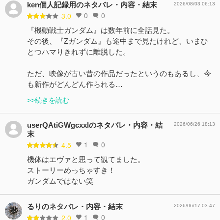
ken個人記録用のネタバレ・内容・結末
2026/08/03 06:13
0
0
3.0
『機動戦士ガンダム』は数年前に全話見た。
その後、『Zガンダム』も途中まで見たけれど、いまひ
とつハマりきれずに離脱した。
ただ、映像が古い昔の作品だったというのもあるし、今
も新作がどんどん作られる…
>>続きを読む
userQAtiGWgcxxlのネタバレ・内容・結
2026/06/26 18:13
末
1
0
4.5
機体はエヴァと思って観てました。
ストーリーめっちゃすき！
ガンダムではない笑
るりのネタバレ・内容・結末
2026/06/17 03:47
1
0
2.0