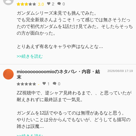
2
0
3.0
ガンダムシリーズ未見でも挑んでみた。
でも完全新規さんようこそ！って感じでは無さそうだっ
たので初代ガンダムを1話だけ見てみた。そしたらそっち
の方が面白かった。
とりあえず有名なキャラや声はなんとな…
>>続きを読む
miooooooooomioのネタバレ・内容・結
2026/06/09 17:19
末
1
0
-
ZZ視聴中で、逆シャア見終わるまで、、と思っていたが
耐えきれずに最終話まで一気見。
ガンダムを12話でやるってのは無理があるなと思う。
やりたいことは分からんでもないが、どうしても描写の
雑さは誤魔…
>>続きを読む