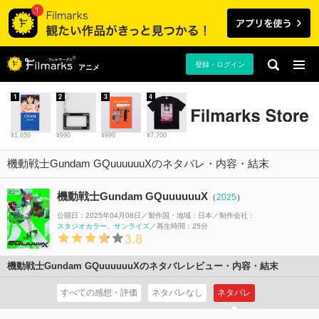
登録・ログイン
アニメ
1
2
3
4
¥1,650
¥990
¥990
¥7,700
機動戦士Gundam GQuuuuuuXのネタバレ・内容・結末
機動戦士Gundam GQuuuuuuX
（
2025
）
公開日：2025年04月08日
製作国・地域：
日本
制作会社：
スタジオカラー
サンライズ
再生時間：25分
3.8
機動戦士Gundam GQuuuuuuXのネタバレレビュー・内容・結末
すべての感想・評価
ネタバレなし
ネタバレ