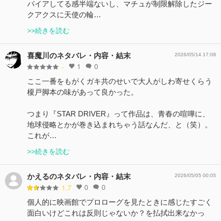
パイアしてる感半端ないし、マチュが制限解除したジー
クアクスに天使の輪…
>>続きを読む
喜魔川のネタバレ・内容・結末
2026/05/14 17:08
1
0
-
ここ一番をもがくガキ共のせいで大人がしわ寄せくらう
榎戸脚本の味があって良かった。
つまり『STAR DRIVER』って作品は、青春の喧嘩に、
地球侵略とかが巻き込まれちゃう話なんだ、と（笑）。
これが…
>>続きを読む
かえるのネタバレ・内容・結末
2026/05/05 00:05
0
0
1.7
個人的に映画館でプロローグを見たときに感じたすごく
面白いけどこれは反則じゃないか？を払拭出来なかっ