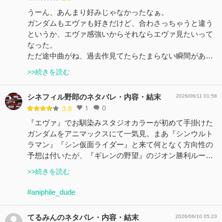
うーん、あんまり好みじゃなかったなぁ。
ガンダムもエヴァも好きだけど、合わさっちゃうと違う
というか、エヴァ感強いからそれならエヴァ見たいって
なった。
ただ途中曲がね、過去作見てたらたまらない瞬間があ…
>>続きを読む
シネフィル野郎のネタバレ・内容・結末
2026/06/11 01:58
1
0
3.8
『エヴァ』でお馴染みスタジオカラーが初めて手掛けた
ガンダムをアニマックスにて一気見。まあ『シンウルト
ラマン』『シン仮面ライダー』と来て何となく方向性の
予想は付いたが、『ギレンの野望』のジオン勝利ルー…
>>続きを読む
#aniphile_dude
てるみんのネタバレ・内容・結末
2026/06/10 05:23