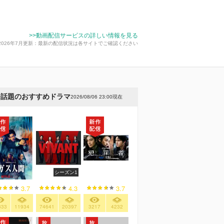
>>動画配信サービスの詳しい情報を見る
2026年7月更新：最新の配信状況は各サイトでご確認ください
今話題のおすすめドラマ
2026/08/06 23:00現在
シーズン1
3.7
4.3
3.7
833
11934
74641
20397
3217
4232