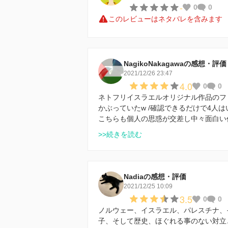
-
0
0
このレビューはネタバレを含みます
NagikoNakagawaの感想・評価
2021/12/26 23:47
4.0
0
0
ネトフリイスラエルオリジナル作品のフ
かぶっていたw /確認できるだけで4人は
こちらも個人の思惑が交差し中々面白い
>>続きを読む
Nadiaの感想・評価
2021/12/25 10:09
3.5
0
0
ノルウェー、イスラエル、パレスチナ、
子、そして歴史、ほぐれる事のない対立