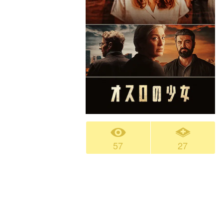
57
27