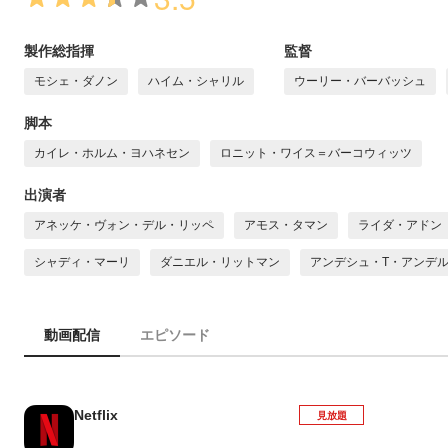
製作総指揮
監督
モシェ・ダノン
ハイム・シャリル
ウーリー・バーバッシュ
脚本
カイレ・ホルム・ヨハネセン
ロニット・ワイス＝バーコウィッツ
出演者
アネッケ・ヴォン・デル・リッペ
アモス・タマン
ライダ・アドン
シャディ・マーリ
ダニエル・リットマン
アンデシュ・T・アンデ
動画配信
エピソード
Netflix
見放題