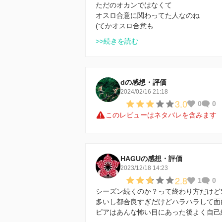
ただのオカンではなくて
オスロ合意に関わってた人なのね
(てかオスロ合意も…
>>続きを読む
dの感想・評価
2024/02/16 21:18
3.0
0
0
このレビューはネタバレを含みます
HAGUの感想・評価
2023/12/18 14:23
2.8
1
0
シーズン続くのか？って終わり方だけど
多いし都合良すぎだけどハラハラして面
ピアはあんな怖い目にあった後よく自己