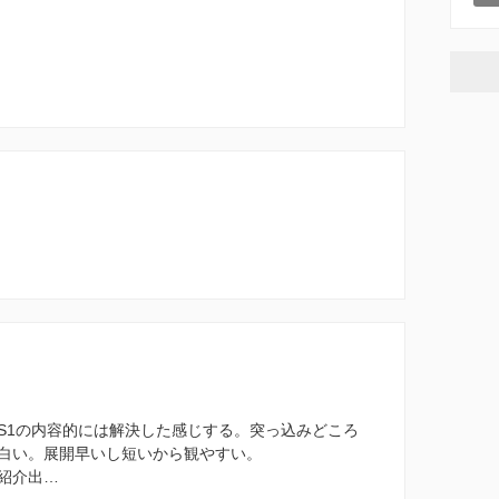
S1の内容的には解決した感じする。突っ込みどころ
白い。展開早いし短いから観やすい。
紹介出…