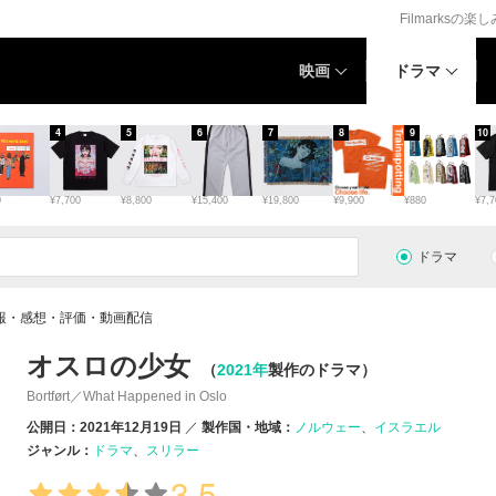
Filmarksの楽
映画
ドラマ
4
5
6
7
8
9
10
0
¥7,700
¥8,800
¥15,400
¥19,800
¥9,900
¥880
¥7,7
ドラマ
報・感想・評価・動画配信
オスロの少女
（
2021年
製作のドラマ）
Bortført／What Happened in Oslo
公開日：2021年12月19日
製作国・地域：
ノルウェー
イスラエル
ジャンル：
ドラマ
スリラー
3.5