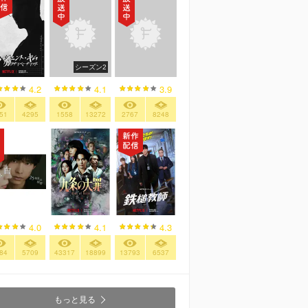
シーズン2
4.2
4.1
3.9
51
4295
1558
13272
2767
8248
4.0
4.1
4.3
84
5709
43317
18899
13793
6537
もっと見る