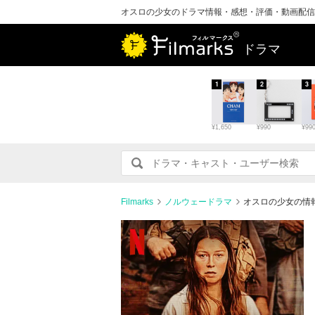
オスロの少女のドラマ情報・感想・評価・動画配信
ドラマ
1
2
3
¥1,650
¥990
¥99
Filmarks
ノルウェードラマ
オスロの少女の情