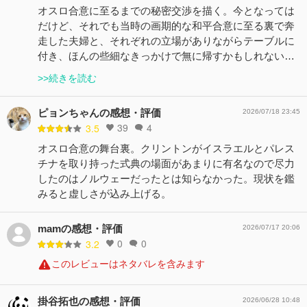
オスロ合意に至るまでの秘密交渉を描く。今となっては
だけど、それでも当時の画期的な和平合意に至る裏で奔
走した夫婦と、それぞれの立場がありながらテーブルに
付き、ほんの些細なきっかけで無に帰すかもしれない…
>>続きを読む
ピョンちゃんの感想・評価
2026/07/18 23:45
39
4
3.5
オスロ合意の舞台裏。クリントンがイスラエルとパレス
チナを取り持った式典の場面があまりに有名なので尽力
したのはノルウェーだったとは知らなかった。現状を鑑
みると虚しさが込み上げる。
mamの感想・評価
2026/07/17 20:06
0
0
3.2
このレビューはネタバレを含みます
掛谷拓也の感想・評価
2026/06/28 10:48