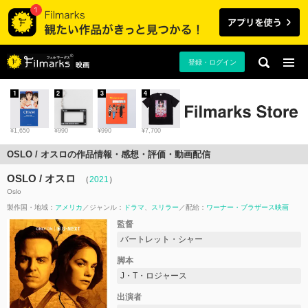
登録・ログイン
映画
1
2
3
4
¥1,650
¥990
¥990
¥7,700
OSLO / オスロの作品情報・感想・評価・動画配信
OSLO / オスロ
（
2021
）
Oslo
製作国・地域：
アメリカ
ジャンル：
ドラマ
スリラー
配給：
ワーナー・ブラザース映画
監督
バートレット・シャー
脚本
J・T・ロジャース
出演者