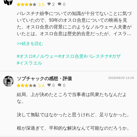
2
0
3.5
パレスチナ紛争についての知識が十分でないことに気づ
いていたので、93年のオスロ合意についての映画を見
た。オスロ合意の背景にこのようなノルウェー人夫妻が
いたとは。オスロ合意は歴史的合意だったが、イスラ…
>>続きを読む
#オスロ
#ノルウェー
#オスロ合意
#パレスチナ
#ガザ
#イスラエル
ソブチャックの感想・評価
2026/06/20 13:29
0
0
3.4
結局、上が決めたところで当事者は民衆たちなんだよ
な。
決して無駄ではなかったと思うけれど、足りなかった。
根が深過ぎて、平和的な解決なんて可能なのだろうか。