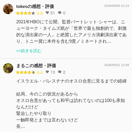
tokesの感想・評価
2026/06/05 21:13
51
0
3.8
2021年HBOにて公開、監督バートレット·シャーは、ニ
ューヨーク・タイムズ紙が「世界で最も独創的で、刺激
的な演出家の一人」と絶賛したアメリカ演劇演出家であ
り、トニー賞に本作を含む9度ノミネートされ…
>>続きを読む
まるこの感想・評価
2026/05/21 12:59
13
2
4.4
イスラエル・パレスチナのオスロ合意に至るまでの経緯
結局、今のこの状況があるから
オスロ合意があっても和平は訪れてないのは100も承知
なんだけど
緊迫したやり取り
一触即発とまでは言わないけど
長…