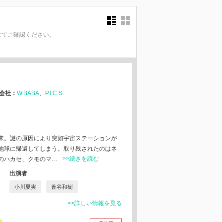
にてご確認ください。
。
会社：
W.BABA
P.I.C.S.
来。謎の原因により突如宇宙ステーションが
地球に帰還してしまう。取り残されたのはネ
>>続きを読む
のハカセ、クモのマ…
出演者
小川夏実
蒼谷和樹
>>詳しい情報を見る