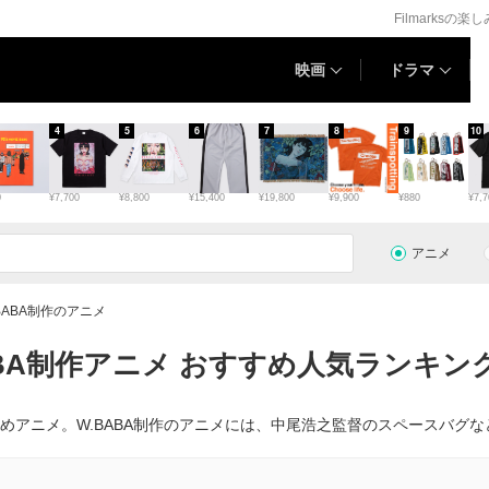
Filmarksの楽
映画
ドラマ
4
5
6
7
8
9
10
0
¥7,700
¥8,800
¥15,400
¥19,800
¥9,900
¥880
¥7,7
アニメ
BABA制作のアニメ
ABA制作アニメ おすすめ人気ランキング
すすめアニメ。W.BABA制作のアニメには、中尾浩之監督のスペースバグ