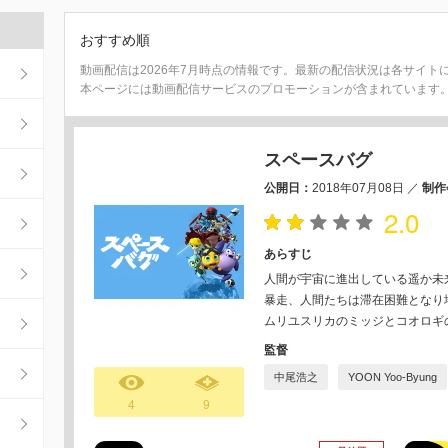
おすすめ順
動画配信は2026年7月時点の情報です。最新の配信状況は各サイト
本ページには動画配信サービスのプロモーションが含まれています
スペースバグ
公開日：
2018年07月08日
／
制作
2.0
あらすじ
人間が宇宙に進出している遥か未
暴走、人間たちは滞在困難となり
ムリユスリカのミッジとコオロギ
監督
中尾浩之
YOON Yoo-Byung
4
9