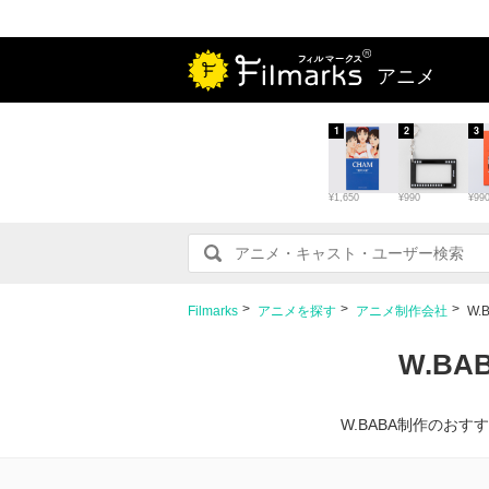
アニメ
1
2
3
¥1,650
¥990
¥99
Filmarks
アニメを探す
アニメ制作会社
W.
W.B
W.BABA制作のお