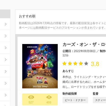
おすすめ順
動画配信は2026年7月時点の情報です。最新の配信状況は各サイト
本ページには動画配信サービスのプロモーションが含まれています
カーズ・オン・ザ・ロ
公開日：
2022年09月08日
／
制作
12分
3.8
あらすじ
本作は、ライトニング・マックィ
婚式に出席するために、ホームタ
出し、ロードトリップをする様子
制作総指揮
監督
ピート・ドクター
スティー
527
403