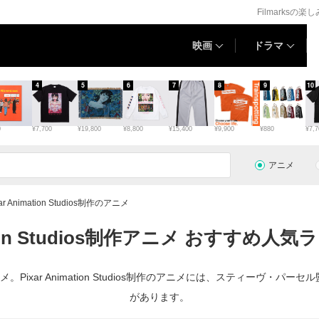
Filmarksの楽
映画
ドラマ
4
5
6
7
8
9
10
0
¥7,700
¥19,800
¥8,800
¥15,400
¥9,900
¥880
¥7,7
アニメ
xar Animation Studios制作のアニメ
mation Studios制作アニメ おすすめ人
おすすめアニメ。Pixar Animation Studios制作のアニメには、スティ
があります。