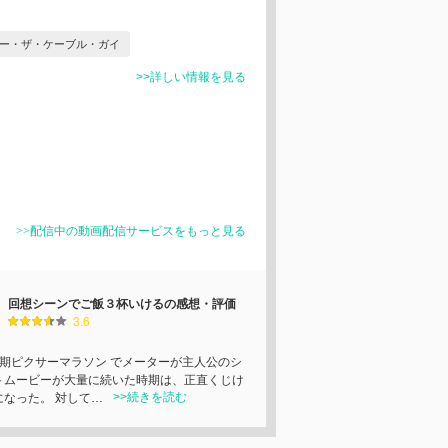
ー・ザ・ケーブル・ガイ
>>詳しい情報を見る
>>配信中の動画配信サービスをもっと見る
回想シーンでご飯３杯いけるの感想・評価
3.6
定期ピクサーマラソン でメーターが主人公のシ
トムービーが大量に続いた時期は、正直くじけ
>>続きを読む
になった。 対して…