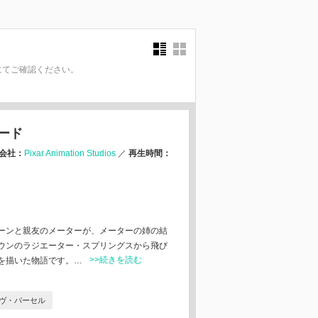
にてご確認ください。
。
ード
会社：
Pixar Animation Studios
／
再生時間：
ーンと親友のメーターが、メーターの姉の結
ウンのラジエーター・スプリングスから飛び
>>続きを読む
を描いた物語です。…
ヴ・パーセル