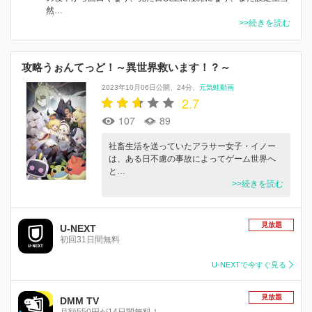
然…
>>続きを読む
攻略うぉんてっど！～異世界救います！？～
2023年10月06日公開
24分
元気蛙動画
2.7
107
89
社畜生活を送っていたアラサー女子・イノー
は、ある日不慮の事故によってゲーム世界へ
と…
>>続きを読む
見放題
U-NEXT
初回31日間無料
U-NEXTで今すぐ見る
見放題
DMM TV
月額550円が14日間無料！