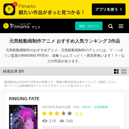
登録・ログイン
アニメ
元気蛙動画制作アニメ おすすめ人気ランキング 2作品
元気蛙動画制作のおすすめアニメ。元気蛙動画制作のアニメには、リ・ハオ
リン監督のRINGING FATEや、攻略うぉんてっど！～異世界救います！？～な
どの作品があります。
検索結果
2
件
動画配信は2026年7月時点の情報です。最新の配信状況は各サイトにてご確認ください。
本ページには動画配信サービスのプロモーションが含まれています。
RINGING FATE
2025年01月08日公開
24分
MOJO
元気蛙動画
3.4
218
348