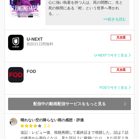
心に強い執着を持つ人は、死の間際に、生と
死の狭間にある「崆」という世界へ導かれ
る。…
>>続きを読む
見放題
U-NEXT
初回31日間無料
U-NEXTで今すぐ見る
見放題
FOD
FODで今すぐ見る
配信中の動画配信サービスをもっと見る
晴れない空の降らない雨の感想・評価
3.8
追記：レビュー後、視聴再開して最終話まで視聴した。話は７話
の後半から面白くなり、見た目以上に複雑になり、また設定上当