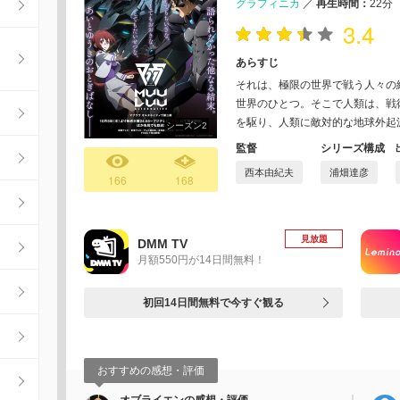
グラフィニカ
／
再生時間：
22分
3.4
あらすじ
それは、極限の世界で戦う人々の
世界のひとつ。そこで人類は、戦
を駆り、人類に敵対的な地球外起源
シーズン2
監督
シリーズ構成
西本由紀夫
浦畑達彦
166
168
見放題
DMM TV
月額550円が14日間無料！
初回14日間無料で今すぐ観る
おすすめの感想・評価