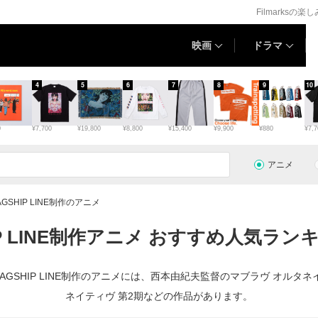
Filmarksの楽
映画
ドラマ
4
5
6
7
8
9
10
0
¥7,700
¥19,800
¥8,800
¥15,400
¥9,900
¥880
¥7,7
アニメ
AGSHIP LINE制作のアニメ
IP LINE制作アニメ おすすめ人気ラン
。FLAGSHIP LINE制作のアニメには、西本由紀夫監督のマブラヴ オ
ネイティヴ 第2期などの作品があります。