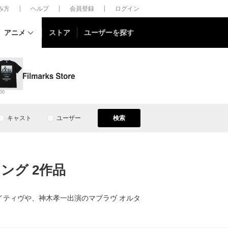
しみ方
ヘルプ
会員登録
ログイン
アニメ
ストア
ユーザーを探す
00
キャスト
ユーザー
検索
キング 2作品
ルタネイティヴや、神木孝一出演のマブラヴ オルタ