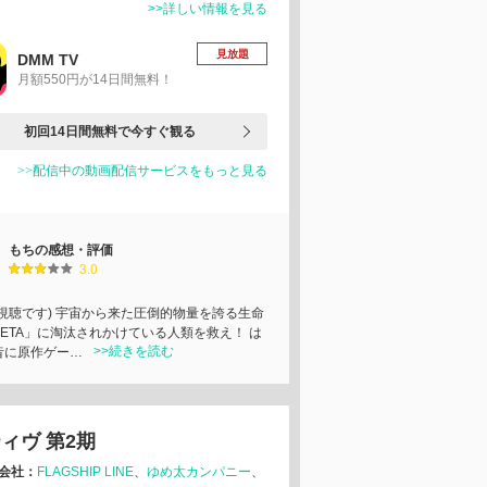
>>詳しい情報を見る
見放題
DMM TV
月額550円が14日間無料！
初回14日間無料で今すぐ観る
>>配信中の動画配信サービスをもっと見る
もちの感想・評価
3.0
去視聴です) 宇宙から来た圧倒的物量を誇る生命
BETA」に淘汰されかけている人類を救え！ は
>>続きを読む
昔に原作ゲー…
ィヴ 第2期
会社：
FLAGSHIP LINE
ゆめ太カンパニー