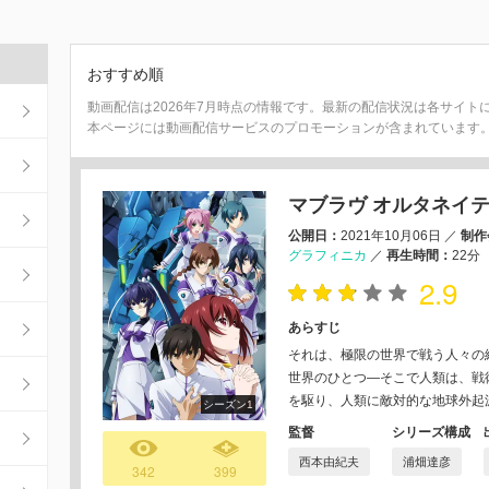
おすすめ順
動画配信は2026年7月時点の情報です。最新の配信状況は各サイト
本ページには動画配信サービスのプロモーションが含まれています
マブラヴ オルタネイ
公開日：
2021年10月06日
／
制作
グラフィニカ
／
再生時間：
22分
2.9
あらすじ
それは、極限の世界で戦う人々の
世界のひとつ―そこで人類は、戦
を駆り、人類に敵対的な地球外起源
シーズン1
監督
シリーズ構成
西本由紀夫
浦畑達彦
342
399