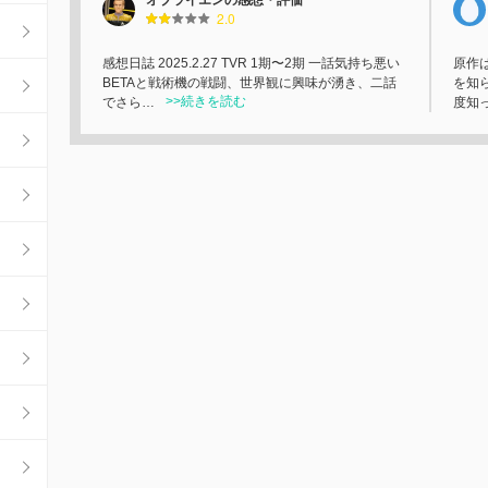
オブライエンの感想・評価
2.0
感想日誌 2025.2.27 TVR 1期〜2期 一話気持ち悪い
原作
BETAと戦術機の戦闘、世界観に興味が湧き、二話
を知
>>続きを読む
でさら…
度知