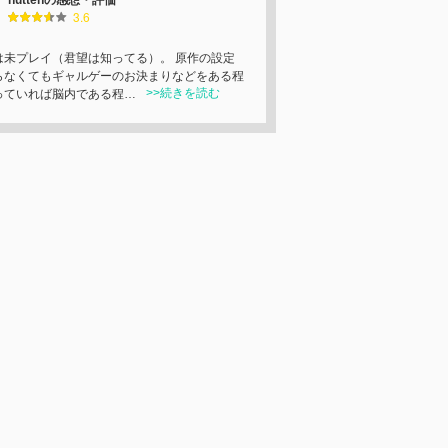
huttenの感想・評価
3.6
は未プレイ（君望は知ってる）。 原作の設定
らなくてもギャルゲーのお決まりなどをある程
>>続きを読む
っていれば脳内である程…