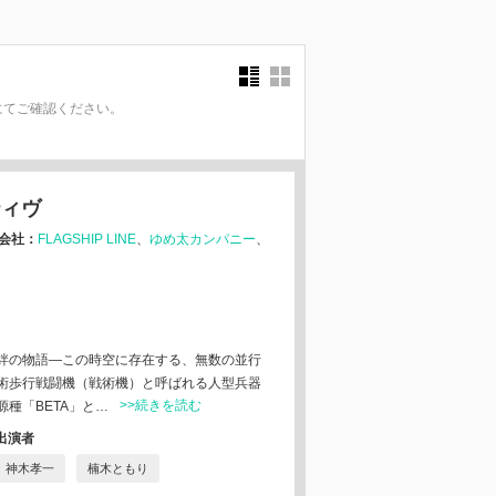
にてご確認ください。
。
ティヴ
会社：
FLAGSHIP LINE
ゆめ太カンパニー
絆の物語―この時空に存在する、無数の並行
術歩行戦闘機（戦術機）と呼ばれる人型兵器
>>続きを読む
種「BETA」と…
出演者
神木孝一
楠木ともり