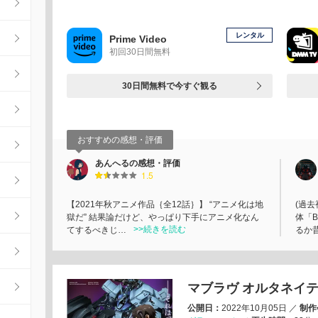
レンタル
Prime Video
初回30日間無料
30日間無料で今すぐ観る
おすすめの感想・評価
あんへるの感想・評価
1.5
【2021年秋アニメ作品｛全12話｝】 “アニメ化は地
(過
獄だ” 結果論だけど、やっぱり下手にアニメ化なん
体「
>>続きを読む
てするべきじ…
るか
マブラヴ オルタネイテ
公開日：
2022年10月05日
／
制作