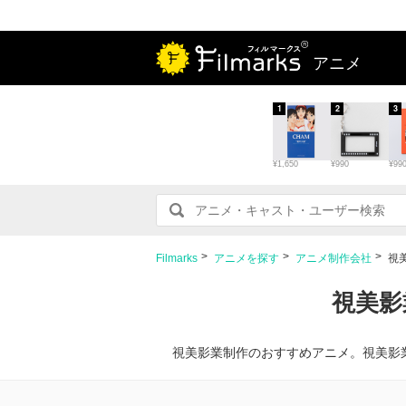
アニメ
1
2
3
¥1,650
¥990
¥99
Filmarks
アニメを探す
アニメ制作会社
視
視美影
視美影業制作のおすすめアニメ。視美影業