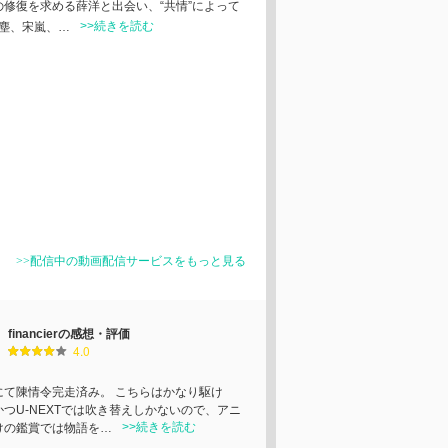
の修復を求める薛洋と出会い、“共情”によって
>>続きを読む
星塵、宋嵐、…
>>配信中の動画配信サービスをもっと見る
financierの感想・評価
4.0
にて陳情令完走済み。 こちらはかなり駆け
かつU-NEXTでは吹き替えしかないので、アニ
>>続きを読む
けの鑑賞では物語を…