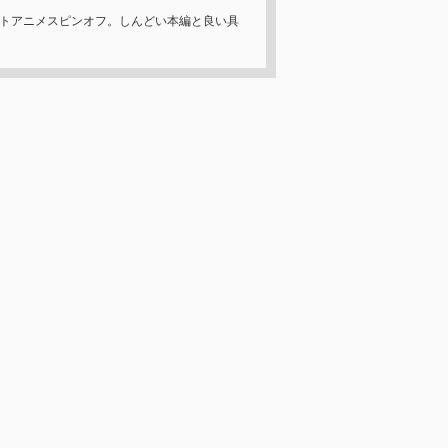
ートアニメスピンオフ。しんどい本編と良い具