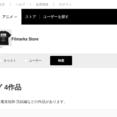
しみ方
ヘルプ
会員登録
ログイン
アニメ
ストア
ユーザーを探す
00
キャスト
ユーザー
検索
 4作品
、魔道祖師 完結編などの作品があります。