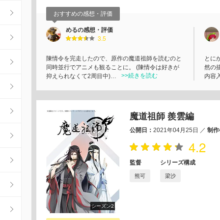
おすすめの感想・評価
めるの感想・評価
3.5
陳情令を完走したので、原作の魔道祖師を読むのと
とに
同時並行でアニメも観ることに。 (陳情令は好きが
然の
>>続きを読む
抑えられなくて2周目中)…
内容
魔道祖師 羨雲編
公開日：
2021年04月25日
／
制作
4.2
監督
シリーズ構成
熊可
梁沙
シーズン2