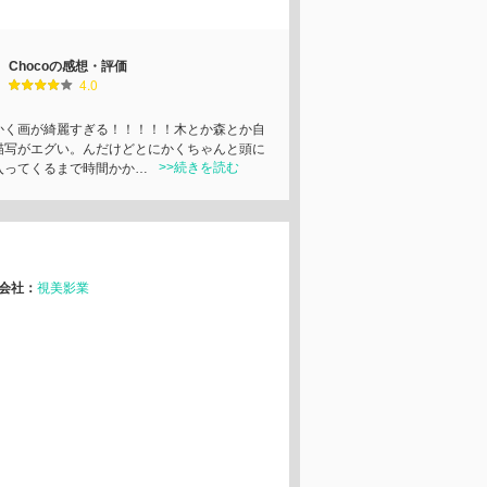
Chocoの感想・評価
4.0
かく画が綺麗すぎる！！！！！木とか森とか自
描写がエグい。んだけどとにかくちゃんと頭に
>>続きを読む
入ってくるまで時間かか…
会社：
視美影業