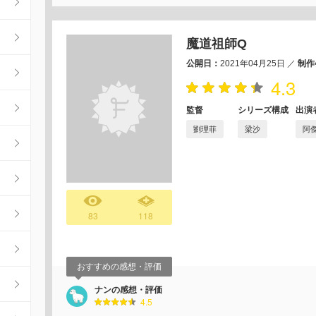
魔道祖師Q
公開日：
2021年04月25日
／
制作
4.3
監督
シリーズ構成
出演
劉理菲
梁沙
阿
83
118
おすすめの感想・評価
ナンの感想・評価
4.5