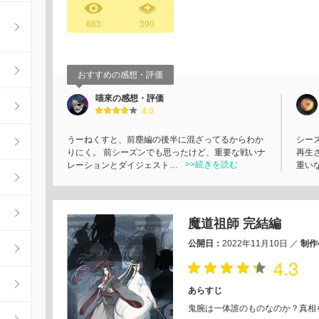
883
390
おすすめの感想・評価
喵來の感想・評価
4.0
うーねくすと、前塵編の後半に混ざってるからわか
シー
りにく。 前シーズンでも思ったけど、重要な戦いナ
再生
>>続きを読む
レーションとダイジェスト…
重い
魔道祖師 完結編
公開日：
2022年11月10日
／
制作
4.3
あらすじ
鬼腕は一体誰のものなのか？真相