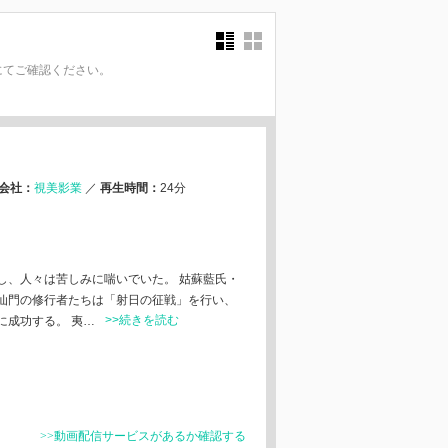
にてご確認ください。
。
会社：
視美影業
／
再生時間：
24分
し、人々は苦しみに喘いでいた。 姑蘇藍氏・
仙門の修行者たちは「射日の征戦」を行い、
>>続きを読む
に成功する。 夷…
>>動画配信サービスがあるか確認する