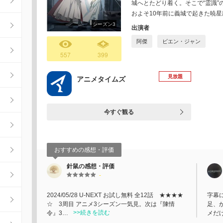
城へとたどり着く。そこで“霊識”
およそ10年前に義城で起きた暁
シーズン3
出演者
阿傑
ビエン・ジャン
557
399
見放題
アニメタイムズ
今すぐ観る
おすすめの感想・評価
針鼠の感想・評価
-
2024/05/28 U-NEXT お試し無料 全12話 ★★★★
字幕
☆ 3周目 アニメ3シーズン一気見。次は『陳情
足、
>>続きを読む
令』3…
メだ