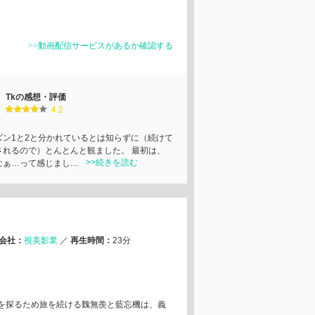
>>動画配信サービスがあるか確認する
Tkの感想・評価
4.2
ズン1と2と分かれているとは知らずに（続けて
されるので）とんとんと観ました。 最初は、
>>続きを読む
なぁ…って感じまし…
会社：
視美影業
／
再生時間：
23分
を探るため旅を続ける魏無羨と藍忘機は、義