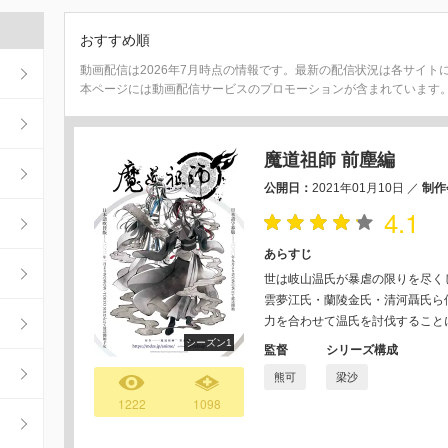
おすすめ順
動画配信は2026年7月時点の情報です。最新の配信状況は各サイト
本ページには動画配信サービスのプロモーションが含まれています
魔道祖師 前塵編
公開日：
2021年01月10日
／
制作
4.1
あらすじ
世は岐山温氏が暴虐の限りを尽く
雲夢江氏・蘭陵金氏・清河聶氏ら
力を合わせて温氏を討伐すること
シーズン1
監督
シリーズ構成
熊可
梁沙
1222
1098