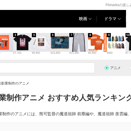
Filmarksの楽
映画
ドラマ
4
5
6
7
8
9
10
0
¥7,700
¥8,800
¥19,800
¥15,400
¥9,900
¥880
¥7,7
アニメ
美影業制作のアニメ
業制作アニメ おすすめ人気ランキング
制作のアニメには、熊可監督の魔道祖師 前塵編や、魔道祖師 羨雲編