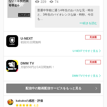
229
74
ない！4-快把我
哥帯走4-
普通中学校に通う4年生のおバカな兄・時分
と、3年生のバイオレンスな妹・時秒。今日
シーズン4
も…
>>続きを読む
見放題
U-NEXT
初回31日間無料
U-NEXTで今すぐ見る
見放題
DMM TV
月額550円が14日間無料！
DMM TVで今すぐ見る
配信中の動画配信サービスをもっと見る
kakukoの感想・評価
4.8