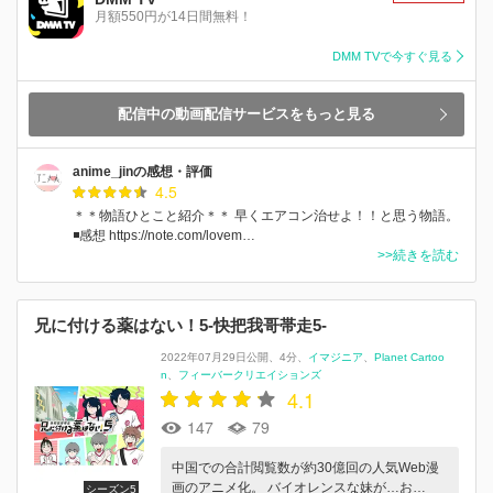
月額550円が14日間無料！
DMM TVで今すぐ見る
配信中の動画配信サービスをもっと見る
anime_jinの感想・評価
4.5
＊＊物語ひとこと紹介＊＊ 早くエアコン治せよ！！と思う物語。
◾️感想 https://note.com/lovem…
>>続きを読む
兄に付ける薬はない！5-快把我哥帯走5-
2022年07月29日公開
4分
イマジニア
Planet Cartoo
n
フィーバークリエイションズ
4.1
147
79
中国での合計閲覧数が約30億回の人気Web漫
画のアニメ化。 バイオレンスな妹が…お…
シーズン5