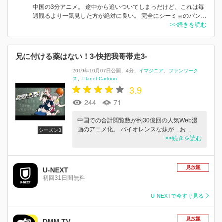
中国の3分アニメ。 途中から追いついてしまっだけど、これは毎
週観るより一気見した方が絶対に良い。 完全にシーミョのパン…
>>続きを読む
兄に付ける薬はない！3-快把我哥帯走3-
2019年10月07日公開
4分
イマジニア
ファンワーク
ス
Planet Cartoon
3.9
244
71
中国での合計閲覧数が約30億回の人気Web漫
画のアニメ化。 バイオレンスな妹が…お…
シーズン3
>>続きを読む
見放題
U-NEXT
初回31日間無料
U-NEXTで今すぐ見る
見放題
DMM TV