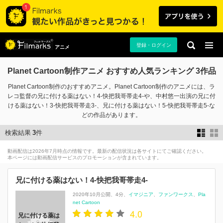
登録・ログイン
アニメ
Planet Cartoon制作アニメ おすすめ人気ランキング 3作品
Planet Cartoon制作のおすすめアニメ。Planet Cartoon制作のアニメには、ラ
レコ監督の兄に付ける薬はない！4-快把我哥帯走4-や、中村悠一出演の兄に付
ける薬はない！3-快把我哥帯走3-、兄に付ける薬はない！5-快把我哥帯走5-な
どの作品があります。
検索結果
3
件
動画配信は2026年7月時点の情報です。最新の配信状況は各サイトにてご確認ください。
本ページには動画配信サービスのプロモーションが含まれています。
兄に付ける薬はない！4-快把我哥帯走4-
2020年10月公開
4分
イマジニア
ファンワークス
Pla
net Cartoon
4.0
兄に付ける薬は