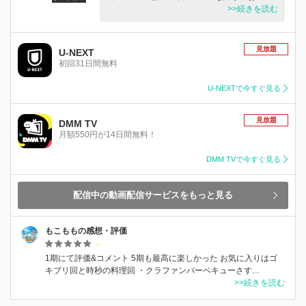
>>続きを読む
見放題
U-NEXT
初回31日間無料
U-NEXTで今すぐ見る
見放題
DMM TV
月額550円が14日間無料！
DMM TVで今すぐ見る
配信中の動画配信サービスをもっと見る
もこももの感想・評価
-
1期にて評価&コメント 5期も最高に楽しかった お気に入りはゴ
キブリ回と時秒の料理回 ・クラファンバーベキューさす…
>>続きを読む