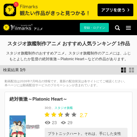
登録・ログイン
アニメ
スタジオ旗艦制作アニメ おすすめ人気ランキング 1作品
スタジオ旗艦制作のおすすめアニメ。スタジオ旗艦制作のアニメには、ふじ
もとよしたか監督の絶対衝激～Platonic Heart～などの作品があります。
検索結果
1
件
動画配信は2026年7月時点の情報です。最新の配信状況は各サイトにてご確認ください。
本ページには動画配信サービスのプロモーションが含まれています。
絶対衝激～Platonic Heart～
30分
スタジオ旗艦
2.7
23
29
プラトニックハート。それは、手にした女性