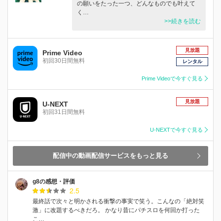
の願いをたった一つ、どんなものでも叶えて
く…
>>続きを読む
見放題
Prime Video
初回30日間無料
レンタル
Prime Videoで今すぐ見る
見放題
U-NEXT
初回31日間無料
U-NEXTで今すぐ見る
配信中の動画配信サービスをもっと見る
g8の感想・評価
2.5
最終話で次々と明かされる衝撃の事実で笑う。こんなの「絶対笑
激」に改題するべきだろ。 かなり昔にパチスロを何回か打った
こ…