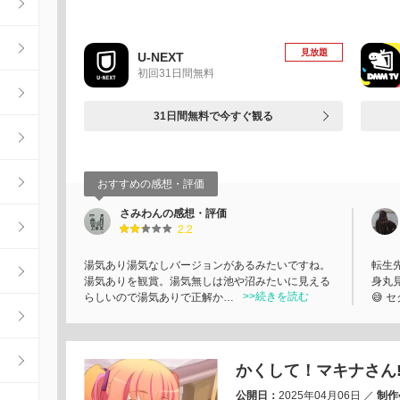
見放題
U-NEXT
初回31日間無料
31日間無料で今すぐ観る
おすすめの感想・評価
さみわんの感想・評価
2.2
湯気あり湯気なしバージョンがあるみたいですね。
転生
湯気ありを観賞。湯気無しは池や沼みたいに見える
身丸見
>>続きを読む
らしいので湯気ありで正解か…
😅 
かくして！マキナさん!
公開日：
2025年04月06日
／
制作