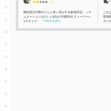
2.4
期待度2(今期やたらと多い気がする叡知作品。シチ
これ
ュエーションはだいぶ好み) 評価36点 ストーリー⭐
覧制
>>続きを読む
1.4 キャラ…
カバ