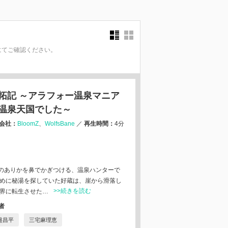
にてご確認ください。
。
拓記 ～アラフォー温泉マニア
温泉天国でした～
会社：
BloomZ
WolfsBane
／
再生時間：
4分
のありかを鼻でかぎつける、温泉ハンターで
ために秘湯を探していた好蔵は、崖から滑落し
>>続きを読む
世界に転生させた…
者
盤昌平
三宅麻理恵