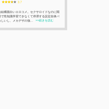
3.7
は結構面白いエロコメ。セクサロイドなのに閲
限で性知識学習できなくて停滞する設定自体バ
>>続きを読む
カしいし、メカデザの強…