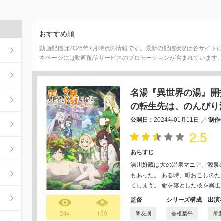
おすすめ順
動画配信は2026年7月時点の情報です。最新の配信状況は各サイト
本ページには動画配信サービスのプロモーションが含まれています
名湯『異世界の湯』開
の転生先は、のんびり
公開日：
2024年01月11日
／
制作
2.5
あらすじ
湯川好蔵は大の温泉マニア。源泉
もあった。 ある時、町おこしの
てしまう。 命を落とした彼を異
監督
シリーズ構成
出演
244
159
峯友則
香椎葉平
常