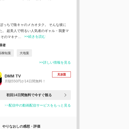
ぼっちで陰キャのメカオタク。 そんな彼に
た。 超美人で明るい人気者のギャル・我妻マ
>>続きを読む
 そのマキナ…
演者
高柳知葉
大地葉
>>詳しい情報を見る
見放題
DMM TV
月額550円が14日間無料！
初回14日間無料で今すぐ観る
>>配信中の動画配信サービスをもっと見る
やりなおしの感想・評価