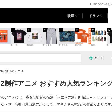
Filmarksの楽
映画
ドラマ
4
5
6
7
8
9
10
0
¥7,700
¥8,800
¥15,400
¥19,800
¥9,900
¥880
¥7,7
アニメ
oomZ制作のアニメ
omZ制作アニメ おすすめ人気ランキング
mZ制作のアニメには、峯友則監督の名湯『異世界の湯』開拓記 ～アラフ
した～や、高柳知葉出演のかくして！マキナさん!!などの作品があります