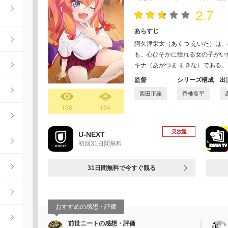
2.7
あらすじ
阿久津栄太（あくつ えいた）は、
も、心ひそかに憧れる女の子がい
キナ（あがつま まきな）である。
監督
シリーズ構成
出
西田正義
香椎葉平
168
134
見放題
U-NEXT
初回31日間無料
31日間無料で今すぐ観る
おすすめの感想・評価
前世ニートの感想・評価