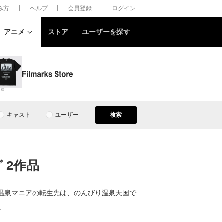
しみ方
ヘルプ
会員登録
ログイン
アニメ
ストア
ユーザーを探す
00
キャスト
ユーザー
検索
 2作品
ォー温泉マニアの転生先は、のんびり温泉天国で
。