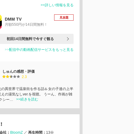
>>詳しい情報を見る
見放題
DMM TV
月額550円が14日間無料！
初回14日間無料で今すぐ観る
>>配信中の動画配信サービスをもっと見る
しゅんの感想・評価
2.3
先の異世界で温泉街を作る話♨️ 女の子達の上半
えの湯気なしver.を視聴。 うーん、作画が雑
>>続きを読む
セクシー…
!
会社：
BloomZ
／
再生時間：
13分