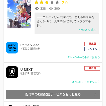
2.9
338
300
――ニンゲンなんて嫌いだ。 とある出来事を
きっかけに、人間関係に対してトラウマを
持…
>>続きを読む
見放題
Prime Video
初回30日間無料
レンタル
Prime Videoで今すぐ見る
見放題
U-NEXT
初回31日間無料
U-NEXTで今すぐ見る
配信中の動画配信サービスをもっと見る