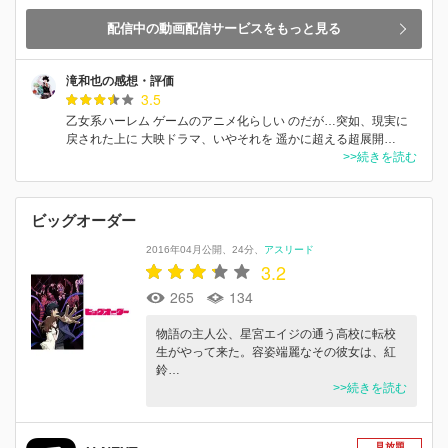
配信中の動画配信サービスをもっと見る
滝和也の感想・評価
3.5
乙女系ハーレム ゲームのアニメ化らしい のだが…突如、現実に
戻された上に 大映ドラマ、いやそれを 遥かに超える超展開…
>>続きを読む
ビッグオーダー
2016年04月公開
24分
アスリード
3.2
265
134
物語の主人公、星宮エイジの通う高校に転校
生がやって来た。容姿端麗なその彼女は、紅
鈴…
>>続きを読む
見放題