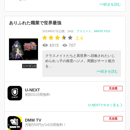
>>続きを読む
ありふれた職業で世界最強
2019年07月公開
24分
アスリード
WHITE FOX
3.4
4315
707
クラスメイトたちと異世界へ召喚されたいじ
められっ子の南雲ハジメ。周囲がチート能力
を…
シーズン1
>>続きを読む
見放題
U-NEXT
初回31日間無料
U-NEXTで今すぐ見る
見放題
DMM TV
月額550円が14日間無料！