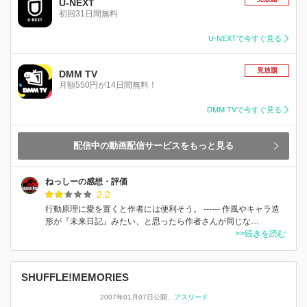
U-NEXT
初回31日間無料
U-NEXTで今すぐ見る
見放題
DMM TV
月額550円が14日間無料！
DMM TVで今すぐ見る
配信中の動画配信サービスをもっと見る
ねっしーの感想・評価
2.2
行動原理に愛を置くと作者には便利そう。 ------ 作風やキャラ造
形が『未来日記』みたい、と思ったら作者さんが同じな…
>>続きを読む
SHUFFLE!MEMORIES
2007年01月07日公開
アスリード