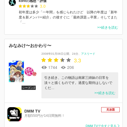
koreの感想・評価
3.0
初年度は多少「一年間」を感じられたけど 以降の年度は「新年
度＆新メンバー紹介」の後すぐに「最終課題→卒業」そしてまた
「…
>>続きを読む
みなみけ〜おかわり〜
2008年01月06日公開
24分
アスリード
3.3
1744
206
引き続き、この物語は南家三姉妹の日常を
淡々と描くものです。過度な期待はしないで
くだ…
シーズン2
>>続きを読む
見放題
DMM TV
月額550円が14日間無料！
DMM TVで今すぐ見る