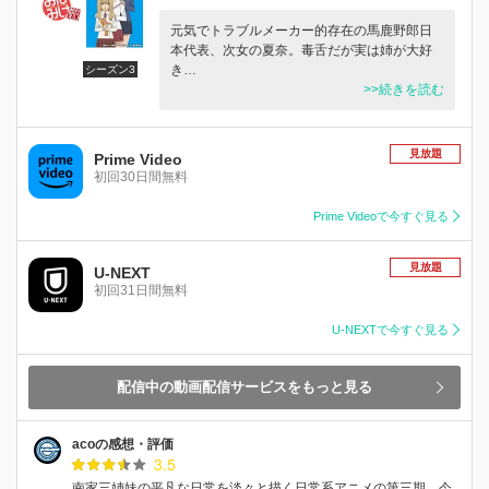
元気でトラブルメーカー的存在の馬鹿野郎日
本代表、次女の夏奈。毒舌だが実は姉が大好
き…
シーズン3
>>続きを読む
見放題
Prime Video
初回30日間無料
Prime Videoで今すぐ見る
見放題
U-NEXT
初回31日間無料
U-NEXTで今すぐ見る
配信中の動画配信サービスをもっと見る
acoの感想・評価
3.5
南家三姉妹の平凡な日常を淡々と描く日常系アニメの第三期。今