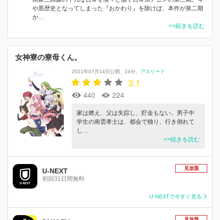
や黒歴史となってしまった『おかわり』を除けば、本作が第二期
か…
>>続きを読む
女神寮の寮母くん。
2021年07月14日公開
24分
アスリード
3.1
440
224
家は燃え、父は失踪し、貯金もない。男子中
学生の南雲孝士は、都会で独り、行き倒れて
し…
>>続きを読む
見放題
U-NEXT
初回31日間無料
U-NEXTで今すぐ見る
見放題