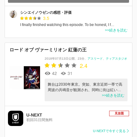
シンエイノウゼンの感想・評価
3.5
I finally finished watching this episode. To be honest, I f…
>>続きを読む
ロード オブ ヴァーミリオン 紅蓮の王
2018年07月13日公開
23分
アスリード
ティアスタジオ
2.4
42
31
舞台は2030年東京。突如、東京近郊一帯で高
周波の共鳴音が観測され、同時に街は紅い…
>>続きを読む
見放題
U-NEXT
初回31日間無料
U-NEXTで今すぐ見る