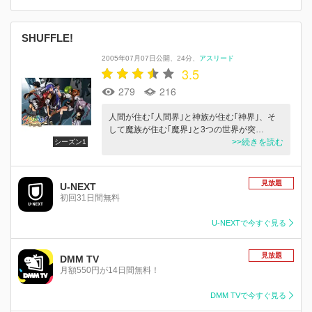
SHUFFLE!
2005年07月07日公開
24分
アスリード
3.5
279
216
人間が住む｢人間界｣と神族が住む｢神界｣、そ
して魔族が住む｢魔界｣と3つの世界が突…
>>続きを読む
シーズン1
見放題
U-NEXT
初回31日間無料
U-NEXTで今すぐ見る
見放題
DMM TV
月額550円が14日間無料！
DMM TVで今すぐ見る