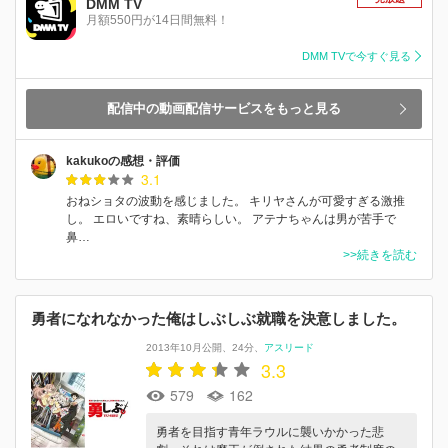
DMM TV
月額550円が14日間無料！
DMM TVで今すぐ見る
配信中の動画配信サービスをもっと見る
kakukoの感想・評価
3.1
おねショタの波動を感じました。 キリヤさんが可愛すぎる激推
し。 エロいですね、素晴らしい。 アテナちゃんは男が苦手で
鼻…
>>続きを読む
勇者になれなかった俺はしぶしぶ就職を決意しました。
2013年10月公開
24分
アスリード
3.3
579
162
勇者を目指す青年ラウルに襲いかかった悲