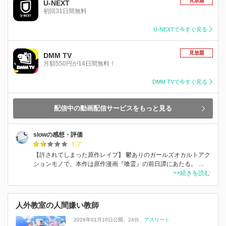
見放題
U-NEXT
初回31日間無料
U-NEXTで今すぐ見る
見放題
DMM TV
月額550円が14日間無料！
DMM TVで今すぐ見る
配信中の動画配信サービスをもっと見る
slowの感想・評価
1.7
【許されてしまった原作レイプ】 鬱ありのガールズオカルトアク
ションモノで、本作は原作漫画『喰霊』の前日譚にあたる。 …
>>続きを読む
人外教室の人間嫌い教師
2026年01月10日公開
24分
アスリード