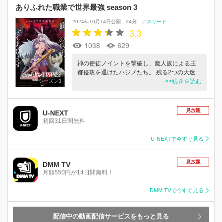
ありふれた職業で世界最強 season 3
2024年10月14日公開
24分
アスリード
3.3
1038
629
神の使徒ノイントを撃破し、魔人族による王
都侵攻を退けたハジメたち。 残る2つの大迷…
>>続きを読む
シーズン3
見放題
U-NEXT
初回31日間無料
U-NEXTで今すぐ見る
見放題
DMM TV
月額550円が14日間無料！
DMM TVで今すぐ見る
配信中の動画配信サービスをもっと見る