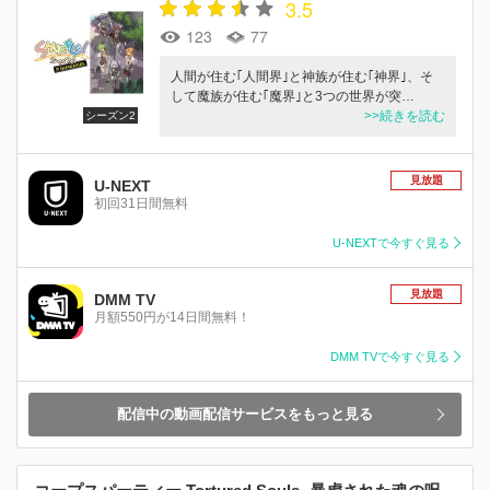
3.5
123
77
人間が住む｢人間界｣と神族が住む｢神界｣、そ
して魔族が住む｢魔界｣と3つの世界が突…
>>続きを読む
シーズン2
見放題
U-NEXT
初回31日間無料
U-NEXTで今すぐ見る
見放題
DMM TV
月額550円が14日間無料！
DMM TVで今すぐ見る
配信中の動画配信サービスをもっと見る