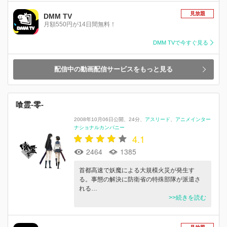
見放題
DMM TV
月額550円が14日間無料！
DMM TVで今すぐ見る
配信中の動画配信サービスをもっと見る
喰霊-零-
2008年10月06日公開
24分
アスリード
アニメインター
ナショナルカンパニー
4.1
2464
1385
首都高速で妖魔による大規模火災が発生す
る。事態の解決に防衛省の特殊部隊が派遣さ
れる…
>>続きを読む