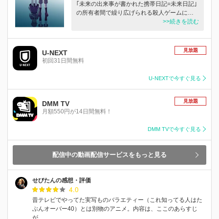
｢未来の出来事が書かれた携帯日記=未来日記｣
の所有者間で繰り広げられる殺人ゲームに…
>>続きを読む
見放題
U-NEXT
初回31日間無料
U-NEXTで今すぐ見る
見放題
DMM TV
月額550円が14日間無料！
DMM TVで今すぐ見る
配信中の動画配信サービスをもっと見る
せびたんの感想・評価
4.0
昔テレビでやってた実写ものバラエティー（これ知ってる人はた
ぶんオーバー40）とは別物のアニメ。内容は、ここのあらすじ
が…