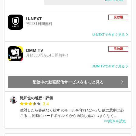
見放題
U-NEXT
初回31日間無料
U-NEXTで今すぐ見る
見放題
DMM TV
月額550円が14日間無料！
DMM TVで今すぐ見る
配信中の動画配信サービスをもっと見る
滝和也の感想・評価
3.4
敵対したら容赦なく殺す のルールを守れなかった 故に悲劇は起
こる… 同時にハードボイルド から逸脱し始め つまらなく…
>>続きを読む