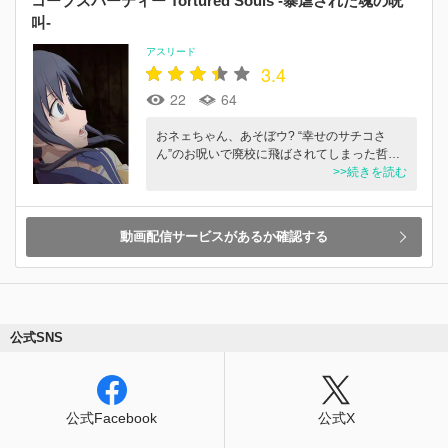
コープスパーティー Tortured Souls -暴虐された魂の呪
叫-
アスリード
3.4
22
64
おネェちゃん、あそぼウ? “幸せのサチコさ
ん”のお呪いで廃校に飛ばされてしまった哲…
>>続きを読む
動画配信サービスがあるか確認する
公式SNS
公式Facebook
公式X