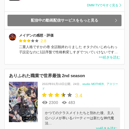
DMM TVで今すぐ見る
配信中の動画配信サービスをもっと見る
メイデンの感想・評価
2.8
二重人格ですかの巻 全話観終わりました オタクのいじめられっ
子設定なのに1話序盤で性格豹変しすぎでついていけないです…
>>続きを読む
ありふれた職業で世界最強 2nd season
2022年01月13日公開
24分
studio MOTHER
アスリー
ド
3.4
2300
483
かつてのクラスメイトたちと別れた後、主人
公ハジメが率いるパーティーは新たな神代魔
シーズン2
法…
>>続きを読む