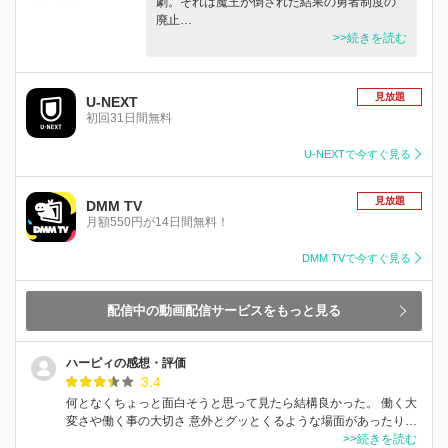
劇。それは魔王が倒された結果の勇者制度の
廃止…
>>続きを読む
見放題
U-NEXT
初回31日間無料
U-NEXTで今すぐ見る
見放題
DMM TV
月額550円が14日間無料！
DMM TVで今すぐ見る
配信中の動画配信サービスをもっと見る
ハーピィの感想・評価
3.4
何となくちょっと面白そうと思って見たら結構良かった。 働く大
変さや働く事の大切さ 意外とグッとくるような場面があったり…
>>続きを読む