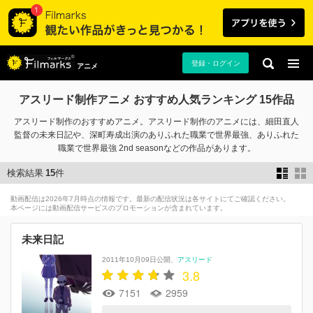
登録・ログイン
アニメ
アスリード制作アニメ おすすめ人気ランキング 15作品
アスリード制作のおすすめアニメ。アスリード制作のアニメには、細田直人
監督の未来日記や、深町寿成出演のありふれた職業で世界最強、ありふれた
職業で世界最強 2nd seasonなどの作品があります。
検索結果
15
件
動画配信は2026年7月時点の情報です。最新の配信状況は各サイトにてご確認ください。
本ページには動画配信サービスのプロモーションが含まれています。
未来日記
2011年10月09日公開
アスリード
3.8
7151
2959