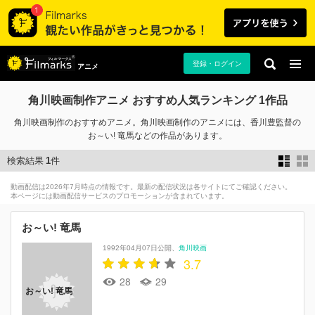
登録・ログイン
アニメ
角川映画制作アニメ おすすめ人気ランキング 1作品
角川映画制作のおすすめアニメ。角川映画制作のアニメには、香川豊監督の
お～い! 竜馬などの作品があります。
検索結果
1
件
動画配信は2026年7月時点の情報です。最新の配信状況は各サイトにてご確認ください。
本ページには動画配信サービスのプロモーションが含まれています。
お～い! 竜馬
1992年04月07日公開
角川映画
3.7
28
29
お～い! 竜馬