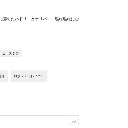
に落ちたハドリーとオリバー。離れ離れにな
・E・スミス
ミル
ロブ・ディレイニー
PR