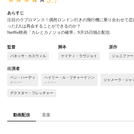
あらすじ
注目のラブロマンス！偶然ロンドン行きの飛行機に乗り合わせて恋
った2人は再会することができるのか？
Netflix映画「カレとカノジョの確率」9月15日独占配信
監督
脚本
原作
バネッサ・カスウィル
ケイティ・ラヴジョイ
ジェニファー
出演者
ベン・ハーディ
ヘイリー・ル・リチャードソン
ジャメーラ・ジャ
オリバー
ハドリー
デクスター・フレッチャー
動画配信
音楽