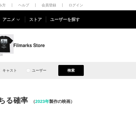
しみ方
ヘルプ
会員登録
ログイン
アニメ
ストア
ユーザーを探す
00
キャスト
ユーザー
検索
ちる確率
（
2023年
製作の映画）