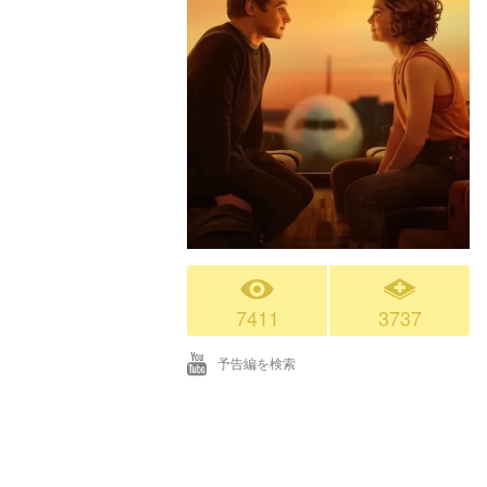
7411
3737
予告編を検索