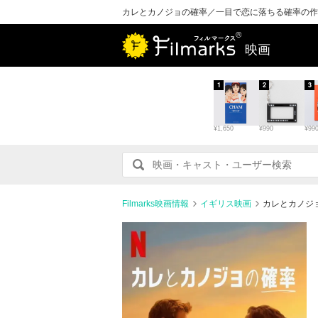
カレとカノジョの確率／一目で恋に落ちる確率の作
映画
1
2
3
¥1,650
¥990
¥99
Filmarks映画情報
イギリス映画
カレとカノジ