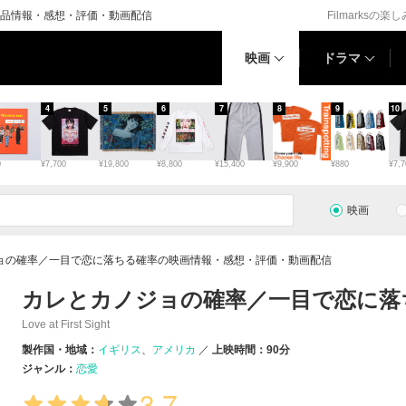
品情報・感想・評価・動画配信
Filmarksの楽
映画
ドラマ
4
5
6
7
8
9
10
0
¥7,700
¥19,800
¥8,800
¥15,400
¥9,900
¥880
¥7,7
映画
ョの確率／一目で恋に落ちる確率の映画情報・感想・評価・動画配信
カレとカノジョの確率／一目で恋に落
Love at First Sight
製作国・地域：
イギリス
アメリカ
上映時間：90分
ジャンル：
恋愛
3.7