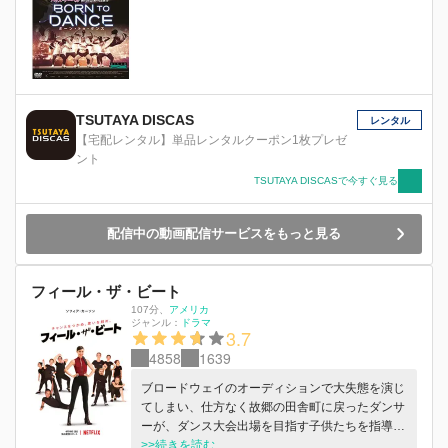
TSUTAYA DISCAS
レンタル
【宅配レンタル】単品レンタルクーポン1枚プレゼ
ント
TSUTAYA DISCASで今すぐ見る
配信中の動画配信サービスをもっと見る
フィール・ザ・ビート
107分
、
アメリカ
ジャンル：
ドラマ
3.7
4858
1639
ブロードウェイのオーディションで大失態を演じ
てしまい、仕方なく故郷の田舎町に戻ったダンサ
ーが、ダンス大会出場を目指す子供たちを指導す
ることに。
>>続きを読む