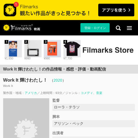
登録・ログイン
映画
1
2
3
4
¥1,650
¥990
¥990
¥7,700
Work It 輝けわたし！の作品情報・感想・評価・動画配信
Work It 輝けわたし！
（
2020
）
Work It
製作国・地域：
アメリカ
上映時間：93分
ジャンル：
コメディ
音楽
監督
ローラ・テラソ
脚本
アリソン・ペック
出演者