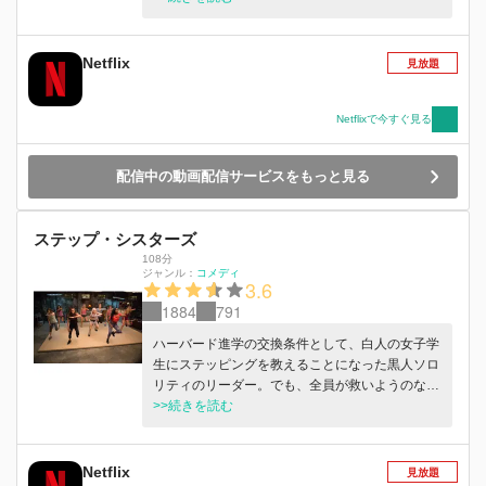
Netflix
見放題
Netflixで今すぐ見る
配信中の動画配信サービスをもっと見る
ステップ・シスターズ
108分
ジャンル：
コメディ
3.6
1884
791
ハーバード進学の交換条件として、白人の女子学
生にステッピングを教えることになった黒人ソロ
リティのリーダー。でも、全員が救いようのない
リズム音痴で…？
>>続きを読む
Netflix
見放題