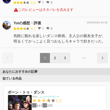
1
0
3.3
このレビューはネタバレを含みます
Yoiの感想・評価
2026/05/24 01:26
1
0
3.7
気軽に観れる楽しいダンス映画。主人公の親友女子が、
明るくてかっこよく且つおもしろキャラで好きだった。
1
2
3
あなたにおすすめの記事
似ている作品
ボーン・トゥ・ダンス
96分
、
ニュージーランド
3.5
441
295