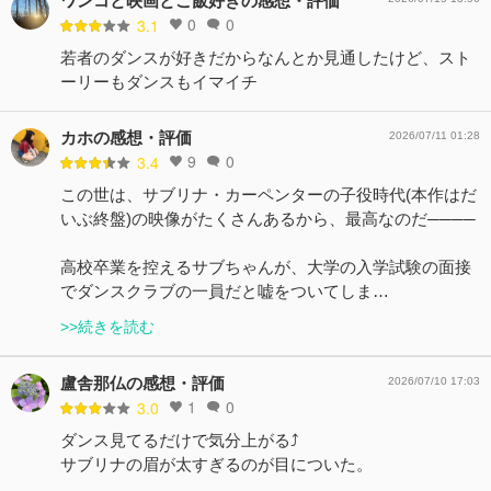
ワンコと映画とご飯好きの感想・評価
0
0
3.1
若者のダンスが好きだからなんとか見通したけど、スト
ーリーもダンスもイマイチ
カホの感想・評価
2026/07/11 01:28
9
0
3.4
この世は、サブリナ・カーペンターの子役時代(本作はだ
いぶ終盤)の映像がたくさんあるから、最高なのだ────
高校卒業を控えるサブちゃんが、大学の入学試験の面接
でダンスクラブの一員だと嘘をついてしま…
>>続きを読む
盧舎那仏の感想・評価
2026/07/10 17:03
1
0
3.0
ダンス見てるだけで気分上がる⤴️
サブリナの眉が太すぎるのが目についた。