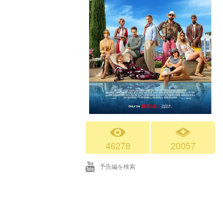
46278
20057
予告編を検索