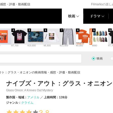
感想・評価・動画配信
Filmarksの楽
映画
ドラマ
4
5
6
7
8
9
10
0
¥7,700
¥19,800
¥8,800
¥15,400
¥9,900
¥880
¥7,7
映画
ウト：グラス・オニオンの映画情報・感想・評価・動画配信
ナイブズ・アウト：グラス・オニオン
Glass Onion: A Knives Out Mystery
製作国・地域：
アメリカ
上映時間：139分
ジャンル：
クライム
3.8