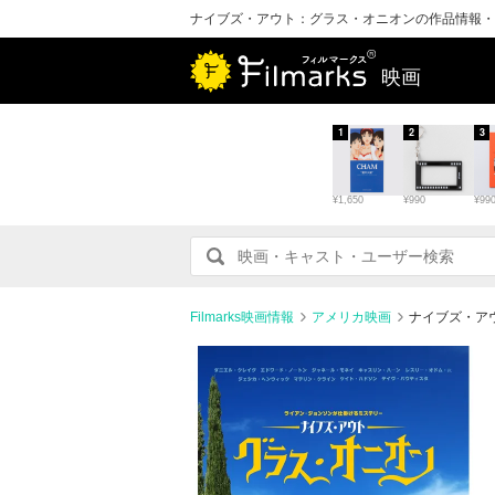
ナイブズ・アウト：グラス・オニオンの作品情報・
映画
1
2
3
¥1,650
¥990
¥99
Filmarks映画情報
アメリカ映画
ナイブズ・ア