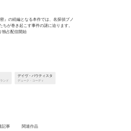
秘密』の続編となる本作では、名探偵ブノ
たちが巻き起こす事件の謎に迫ります。
より独占配信開始
デイヴ・バウティスタ
ブランド
デューク・コーディ
連記事
関連作品