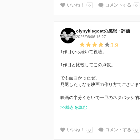
0
0
いいね！
コメントする
olynykisgoatの感想・評価
2026/08/06 15:27
3.9
1作目から続いて視聴。
1作目と比較してこの点数。
でも面白かったぜ。
見返したくなる映画の作り方でございま
映画の半分くらいで一旦のネタバラシ的
>>続きを読む
0
0
いいね！
コメントする