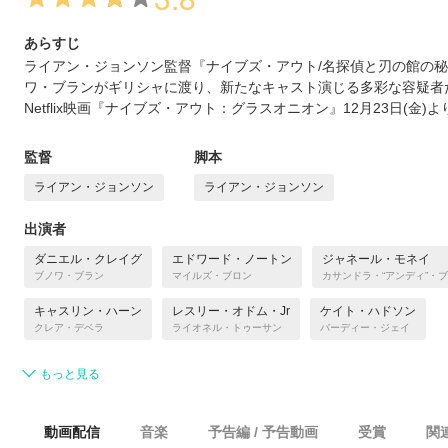
あらすじ
ライアン・ジョンソン監督『ナイブズ・アウト/名探偵と刃の館の
ワ・ブランがギリシャに渡り、新たなキャスト演じる多彩な容疑者
Netflix映画『ナイブズ・アウト：グラスオニオン』12月23日(金)
監督
脚本
ライアン・ジョンソン
ライアン・ジョンソン
出演者
ダニエル・クレイグ
エドワード・ノートン
ジャネール・モネイ
ブノワ・ブラン
マイルズ・ブロン
カサンドラ・“アンディ”・
キャスリン・ハーン
レスリー・オドム・Jr
ケイト・ハドソン
クレア・デベラ
ライオネル・トゥーサン
バーディー・ジェイ
もっと見る
動画配信
音楽
予告編 / 予告動画
受賞
関