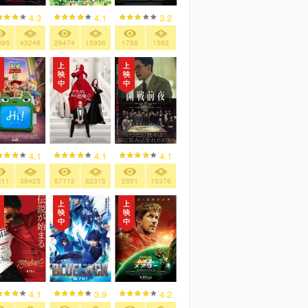
4.3
4.1
3.2
895
43248
29474
15956
1758
1593
4.1
4.1
4.1
211
38425
87112
82315
2851
15376
4.1
3.9
4.2