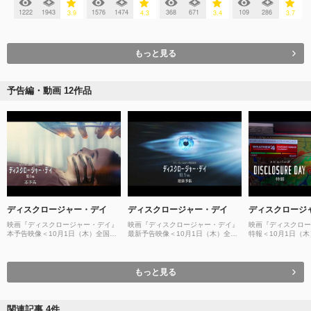
1222
1943
1576
1474
368
671
109
286
3.9
4.3
3.4
3.7
もっと見る
予告編・動画 12作品
ディスクロージャー・デイ
ディスクロージャー・デイ
ディスクロージ
映画『ディスクロージャー・デイ』
映画『ディスクロージャー・デイ』
映画『ディスクロー
本予告映像＜10月1日（木）全国公
最新予告映像＜10月1日（木）全国
特報＜10月1日（
開！＞
公開！＞
もっと見る
関連記事 4件