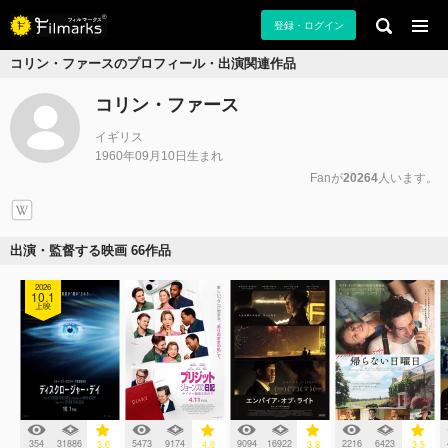
登録・ログイン
コリン・ファースのプロフィール・出演関連作品
コリン・ファース
イギリス
1960年09月10日生まれ
Fanが
20264
人います。
出演・監督する映画 66作品
2026
10.1
上映
354
31886
5473
9174
9094
16922
2216
6423
3.6
4.0
3.8
3.5