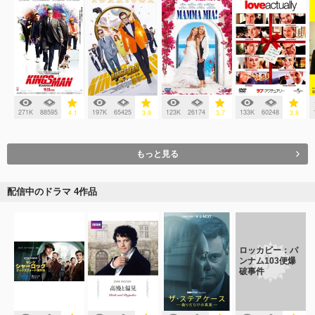
271K
88595
197K
65425
123K
26174
133K
60248
4.1
3.9
3.7
3.8
もっと見る
配信中のドラマ 4作品
ロッカビー：パ
ンナム103便爆
破事件