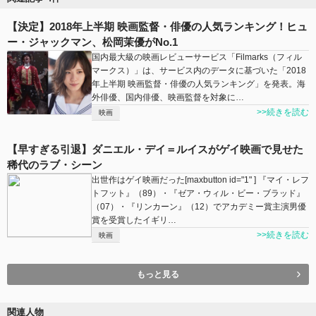
【決定】2018年上半期 映画監督・俳優の人気ランキング！ヒュ
ー・ジャックマン、松岡茉優がNo.1
国内最大級の映画レビューサービス「Filmarks（フィル
マークス）」は、サービス内のデータに基づいた「2018
年上半期 映画監督・俳優の人気ランキング」を発表。海
外俳優、国内俳優、映画監督を対象に…
>>続きを読む
映画
【早すぎる引退】ダニエル・デイ＝ルイスがゲイ映画で見せた
稀代のラブ・シーン
出世作はゲイ映画だった[maxbutton id="1" ] 『マイ・レフ
トフット』（89）・『ゼア・ウィル・ビー・ブラッド』
（07）・『リンカーン』（12）でアカデミー賞主演男優
賞を受賞したイギリ…
>>続きを読む
映画
もっと見る
関連人物