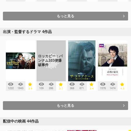
もっと見る
出演・監督するドラマ 4作品
ロッカビー：パ
ンナム103便爆
破事件
1222
1943
109
286
368
671
1576
1474
3.9
3.7
3.4
4.3
もっと見る
配信中の映画 44作品