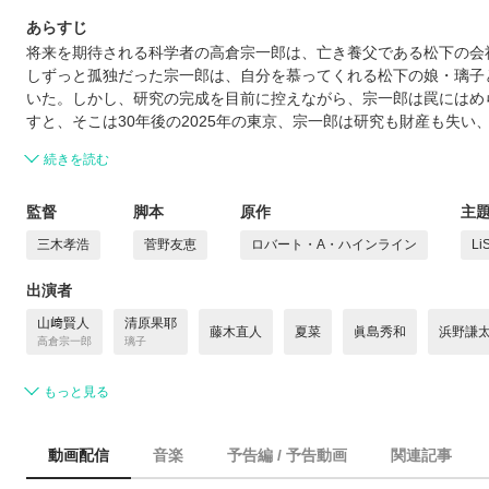
あらすじ
将来を期待される科学者の高倉宗一郎は、亡き養父である松下の会
しずっと孤独だった宗一郎は、自分を慕ってくれる松下の娘・璃子
いた。しかし、研究の完成を目前に控えながら、宗一郎は罠にはめ
すと、そこは30年後の2025年の東京、宗一郎は研究も財産も失
続きを読む
監督
脚本
原作
主
三木孝浩
菅野友恵
ロバート・A・ハインライン
Li
出演者
山﨑賢人
清原果耶
藤木直人
夏菜
眞島秀和
浜野謙
高倉宗一郎
璃子
もっと見る
動画配信
音楽
予告編 / 予告動画
関連記事