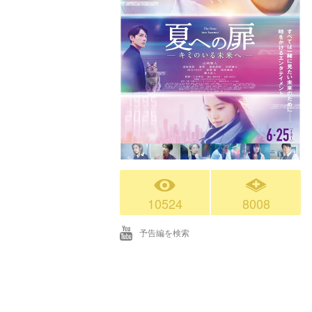
10524
8008
予告編を検索