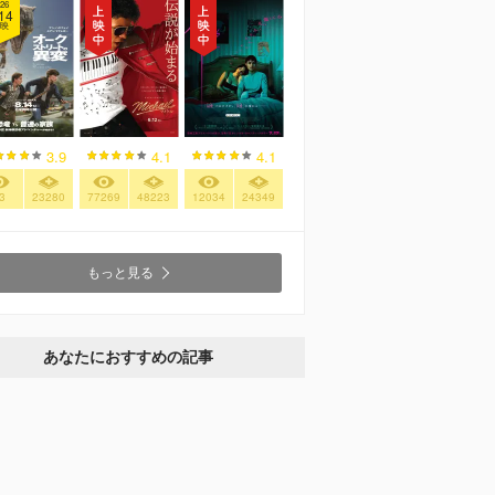
26
14
映
3.9
4.1
4.1
3
23280
77269
48223
12034
24349
もっと見る
あなたにおすすめの記事