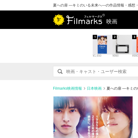
夏への扉 ―キミのいる未来へ―の作品情報・感想
映画
1
2
3
¥1,650
¥990
¥99
Filmarks映画情報
日本映画
夏への扉 ―キミ