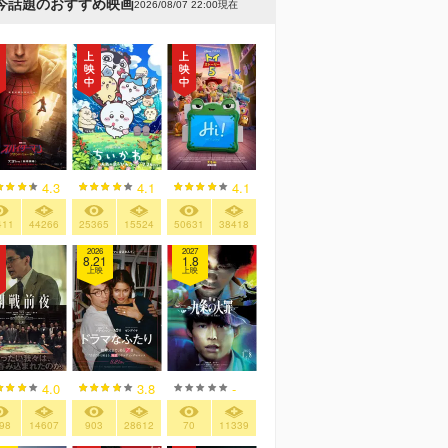
今話題のおすすめ映画
2026/08/07 22:00現在
4.3
4.1
4.1
411
44266
25365
15524
50631
38418
2026
2027
8.21
1.8
上映
上映
4.0
3.8
-
98
14607
903
28612
70
11339