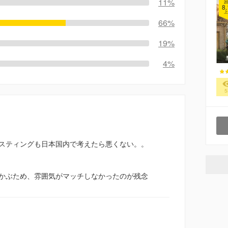
11%
20
8.
上
66%
19%
4%
5
スティングも日本国内で考えたら悪くない。。
かぶため、雰囲気がマッチしなかったのが残念