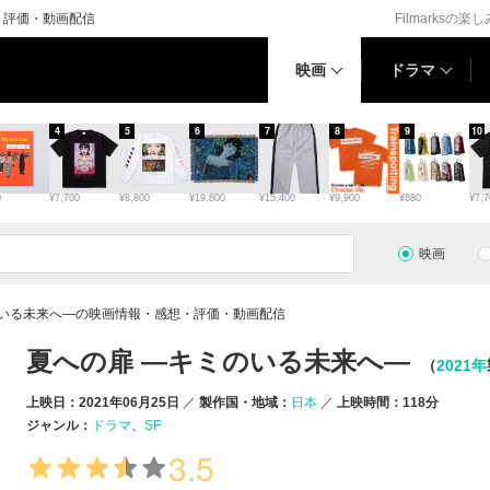
・評価・動画配信
Filmarksの楽
映画
ドラマ
4
5
6
7
8
9
10
0
¥7,700
¥8,800
¥19,800
¥15,400
¥9,900
¥880
¥7,7
映画
のいる未来へ―の映画情報・感想・評価・動画配信
夏への扉 ―キミのいる未来へ―
（
2021年
上映日：2021年06月25日
製作国・地域：
日本
上映時間：118分
ジャンル：
ドラマ
SF
3.5