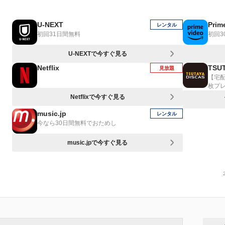
U-NEXT
Prim
レンタル
初回31日間無料
初回3
U-NEXTで今すぐ見る
Netflix
TSUT
見放題
【宅
枚プ
Netflixで今すぐ見る
music.jp
レンタル
今なら30日間無料でおためし
music.jpで今すぐ見る