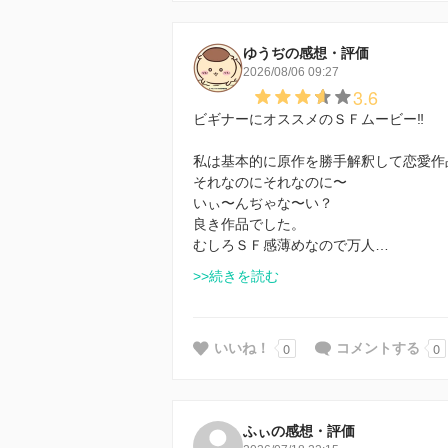
ゆうぢの感想・評価
2026/08/06 09:27
3.6
ビギナーにオススメのＳＦムービー‼️
私は基本的に原作を勝手解釈して恋愛作
それなのにそれなのに〜
いぃ〜んぢゃな〜い？
良き作品でした。
むしろＳＦ感薄めなので万人…
>>続きを読む
0
0
いいね！
コメントする
ふぃの感想・評価