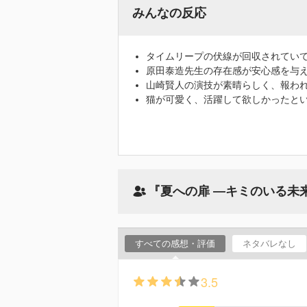
みんなの反応
タイムリープの伏線が回収されてい
原田泰造先生の存在感が安心感を与
山崎賢人の演技が素晴らしく、報わ
猫が可愛く、活躍して欲しかったと
『夏への扉 ―キミのいる未
すべての感想・評価
ネタバレなし
3.5