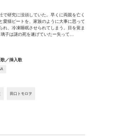
社で研究に没頭していた。早くに両親を亡く
と愛猫ピートを、家族のように大事に思って
られ、冷凍睡眠させられてしまう。目を覚ま
い、璃子は謎の死を遂げていたー失って…
題歌／挿入歌
SA
太
田口トモロヲ