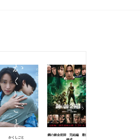
鋼の錬金術師 完結編 最後の
鋼の錬金術師 完結編 復
かくしごと
錬成
スカー