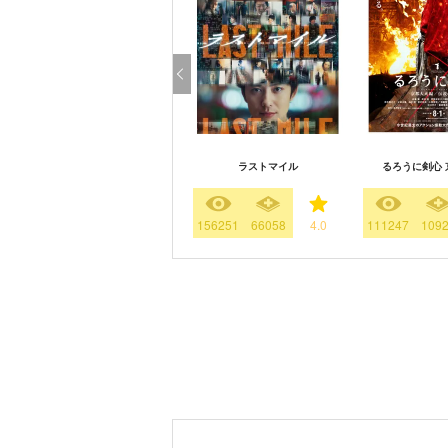
ラストマイル
るろうに剣心 
156251
66058
4.0
111247
109