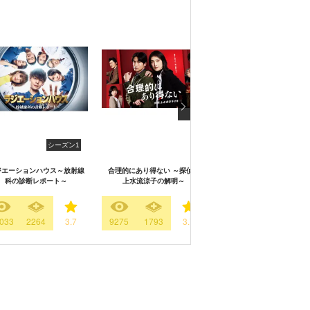
シーズン1
シーズン
ジエーションハウス～放射線
合理的にあり得ない ～探偵・
ラジエーションハウスⅡ～
科の診断レポート～
上水流涼子の解明～
線科の診断レポート～
033
2264
3.7
9275
1793
3.7
6043
1503
3.