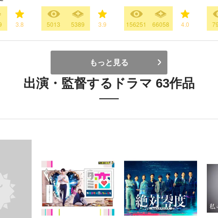
9
3.8
5013
5389
3.9
156251
66058
4.0
7
もっと見る
出演・監督するドラマ 63作品