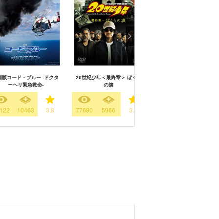
場版コード・ブルー -ドクタ
20世紀少年＜最終章＞ ぼくら
さくらん
ーヘリ緊急救命-
の旗
122
10463
3.8
77680
5966
3.3
40436
6322
3.