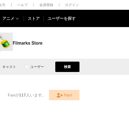
しみ方
ヘルプ
会員登録
ログイン
アニメ
ストア
ユーザーを探す
0
キャスト
ユーザー
検索
Fanが
117
人います。