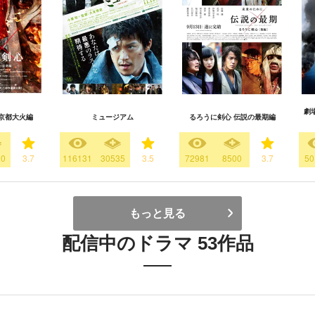
劇
京都大火編
ミュージアム
るろうに剣心 伝説の最期編
20
3.7
116131
30535
3.5
72981
8500
3.7
50
もっと見る
配信中のドラマ 53作品