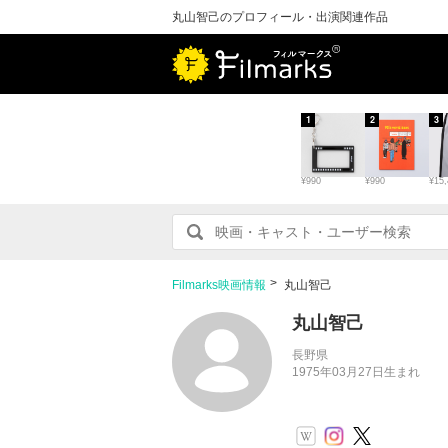
丸山智己のプロフィール・出演関連作品
1
2
3
¥990
¥990
¥15,
Filmarks映画情報
丸山智己
丸山智己
長野県
1975年03月27日生まれ