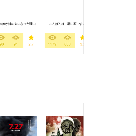
Hulu オリジナルストーリー
の彼が姉の夫になった理由
こんばんは、朝山家です。
らがそれも愛と呼ぶなら
90
91
2.7
1179
680
3.2
33
30
2.