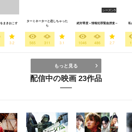
シーズン5
ターミネーターと恋しちゃった
をまきおこす
絶対零度～情報犯罪緊急捜査～
私
ら
1
3.2
565
311
3.1
1046
486
2.7
1
もっと見る
配信中の映画 23作品