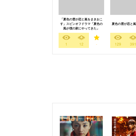
「夏色の雲が恋と嵐をまきおこ
す」スピンオフドラマ「夏色の
夏色の雲が恋と嵐
風が僕の家にやってきた」
1
12
-
129
39