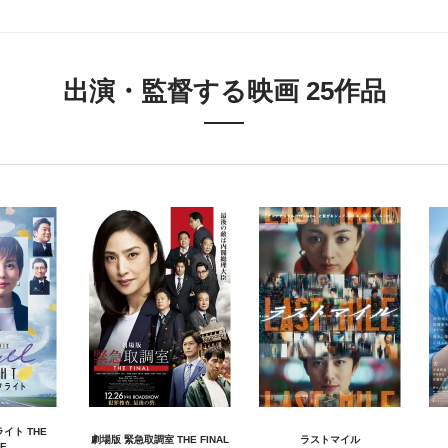
出演・監督する映画 25作品
イト THE
劇場版 緊急取調室 THE FINAL
ラストマイル
E