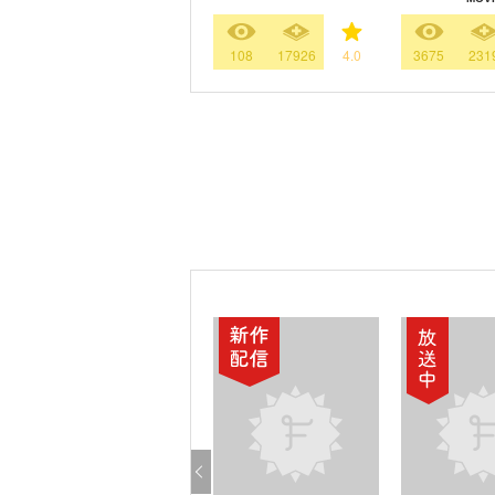
108
17926
4.0
3675
231