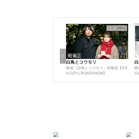
白鳥とコウモリ
白
映画『白鳥とコウモリ』特報②【9月
映
4日(Fri.) ROADSHOW】
日(