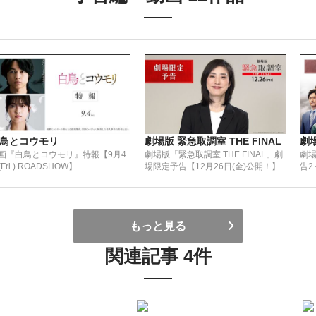
鳥とコウモリ
劇場版 緊急取調室 THE FINAL
劇場
画『白鳥とコウモリ』特報【9月4
劇場版「緊急取調室 THE FINAL」劇
劇場
Fri.) ROADSHOW】
場限定予告【12月26日(金)公開！】
告2
もっと見る
関連記事 4件