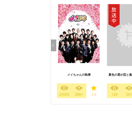
メイちゃんの執事
夏色の雲が恋と嵐
20025
2861
3.9
129
39