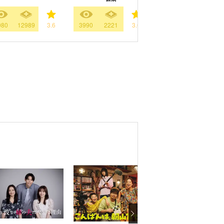
980
12989
3.6
3990
2221
3.0
4999
2433
3.