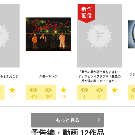
「夏色の雲が恋と嵐をまきおこ
ラ
をまきおこす
スモーキング
す」スピンオフドラマ「夏色の
風が僕の家にやってきた」
1
3.2
1474
1387
3.6
1
12
-
11
もっと見る
予告編・動画 12作品