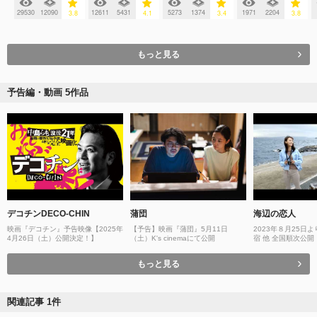
29530
12090
12611
5431
5273
1374
1971
2204
3.8
4.1
3.4
3.8
もっと見る
予告編・動画 5作品
デコチンDECO-CHIN
蒲団
海辺の恋⼈
映画『デコチン』予告映像【2025年
【予告】映画『蒲団』5月11日
2023年８月25日
4月26日（土）公開決定！】
（土）K's cinemaにて公開
宿 他 全国順次公
じ監督作『海辺の恋
もっと見る
関連記事 1件