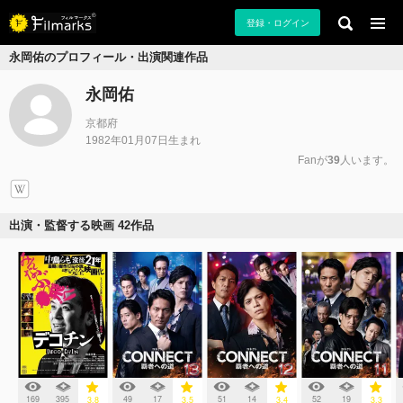
登録・ログイン
永岡佑のプロフィール・出演関連作品
永岡佑
京都府
1982年01月07日生まれ
Fanが
39
人います。
出演・監督する映画 42作品
169
395
49
17
51
14
52
19
3.8
3.5
3.4
3.3