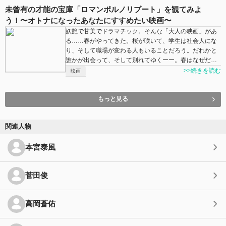
未曾有の才能の宝庫「ロマンポルノリブート」を観てみよ
う！〜オトナになったあなたにすすめたい映画〜
妖艶で甘美でドラマチック。そんな「大人の映画」があ
る……春がやってきた。桜が咲いて、学生は社会人にな
り、そして職場が変わる人もいることだろう。だれかと
誰かが出会って、そして別れてゆくーー。春はなぜだ…
>>続きを読む
映画
もっと見る
関連人物
本宮泰風
菅田俊
高岡蒼佑