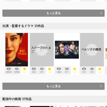
もっと見る
出演・監督するドラマ 15作品
スクープのたま
ペルソナの微笑
ご
29530
12090
323
187
1820
517
155
103
3.8
2.8
3.3
3.6
もっと見る
配信中の映画 37作品