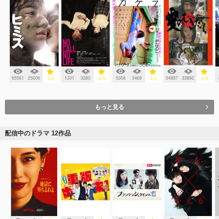
65561
25006
1201
3280
5358
3468
54897
33892
3.6
3.4
3.2
3.9
もっと見る
配信中のドラマ 12作品