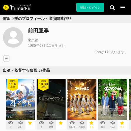
登録・ログイン
前田亜季のプロフィール・出演関連作品
前田亜季
東京都
1985年07月11日生まれ
Fanが
170
人います。
出演・監督する映画 37作品
2026
2026
11.6
10.30
上映
上映
1
361
1
101
5675
4885
361
403
-
-
3.5
3.4