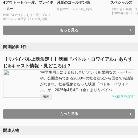
4アウト ─もう一度、プレイボ
月影のゴールデン街
スペシャルズ
ール─
月影のゴールデン街_特報
《本予告》映画『ス
【2026年3月6日
映画『4アウト ─もう一度、プレイ
／ムビチケ発売中！
ボール─』本予告｜11.6(金)公開
もっと見る
関連記事 1件
【リバイバル上映決定！】映画『バトル・ロワイアル』あらす
じ&キャスト情報・見どころは？
“中学生同士による殺し合い”という衝撃的なストーリー
や、公開当時である2000年の社会状況から国会でも議論
がなされ、社会現象となった映画『バトル・ロワイア
ル』が、2025年4月4日（金）よりリバイバ…
>>続きを読む
映画
もっと見る
関連人物