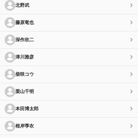
北野武
藤原竜也
深作欣二
津川雅彦
柴咲コウ
栗山千明
本田博太郎
根岸季衣