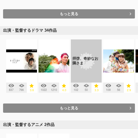
もっと見る
出演・監督するドラマ 34作品
拝啓、奇妙なお
隣さま
837
766
1022
1210
102
50
109
56
3.6
4.0
3.3
2.9
もっと見る
出演・監督するアニメ 2作品