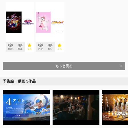
1833
464
222
125
4.0
4.0
もっと見る
予告編・動画 9作品