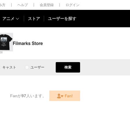
しみ方
ヘルプ
会員登録
ログイン
アニメ
ストア
ユーザーを探す
00
キャスト
ユーザー
検索
Fanが
97
人います。