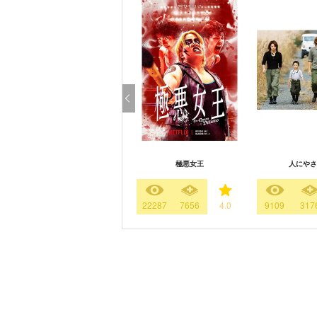
極悪女王
人にやさ
22287
7656
4.0
9109
317