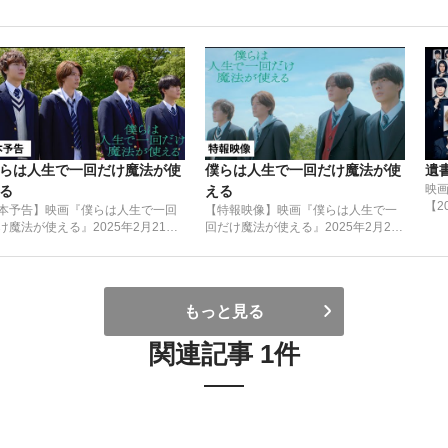
らは人生で一回だけ魔法が使
僕らは人生で一回だけ魔法が使
遺
映
る
える
【2
本予告】映画『僕らは人生で一回
【特報映像】映画『僕らは人生で一
け魔法が使える』2025年2月21日
回だけ魔法が使える』2025年2月21
金）劇場公開！FANTASTICS「春
日（金）劇場公開！
う空に願うのは」が主題歌に決
！
もっと見る
関連記事 1件