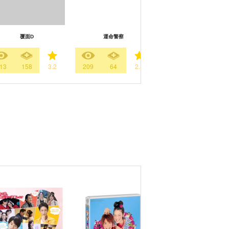
覆面D
運命警察
奪い愛、高校教師
13
158
3.2
209
64
2.5
324
193
3.