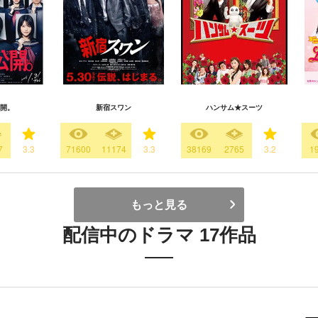
開。
新宿スワン
ハンサム★スーツ
7
3.3
71600
11174
3.3
38169
2765
3.2
1
もっと見る
配信中のドラマ 17作品