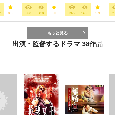
7
3.3
268
423
3.0
1927
1458
2.9
71
もっと見る
出演・監督するドラマ 38作品