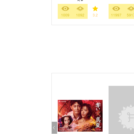
1009
1092
3.2
11997
591