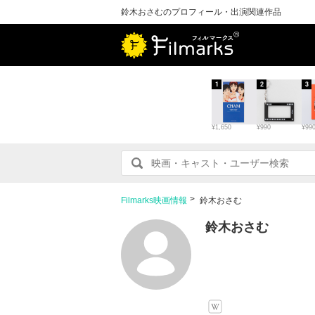
鈴木おさむのプロフィール・出演関連作品
1
2
3
¥1,650
¥990
¥99
Filmarks映画情報
鈴木おさむ
鈴木おさむ