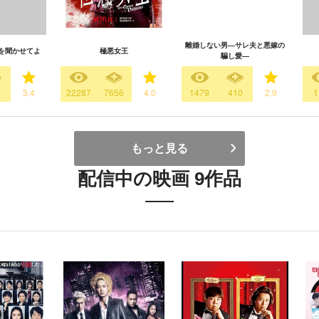
離婚しない男―サレ夫と悪嫁の
を聞かせてよ
極悪女王
騙し愛―
3.4
22287
7656
4.0
1479
410
2.9
1
もっと見る
配信中の映画 9作品