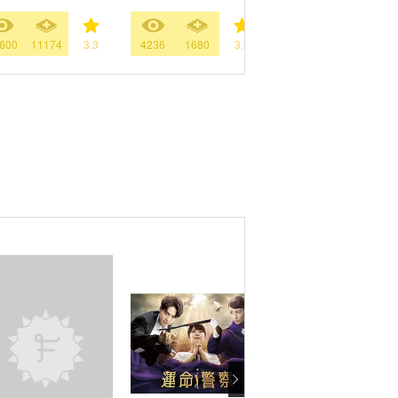
600
11174
3.3
4236
1680
3.3
44070
2466
3.