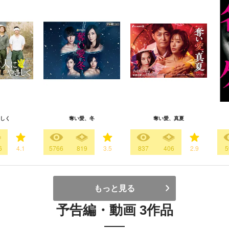
しく
奪い愛、冬
奪い愛、真夏
6
4.1
5766
819
3.5
837
406
2.9
5
もっと見る
予告編・動画 3作品