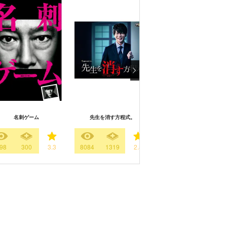
名刺ゲーム
先生を消す方程式。
M 愛すべき人がいて
98
300
3.3
8084
1319
2.8
2656
535
3.