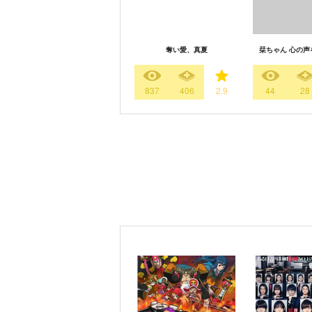
奪い愛、真夏
栞ちゃん 心の声
837
406
2.9
44
28