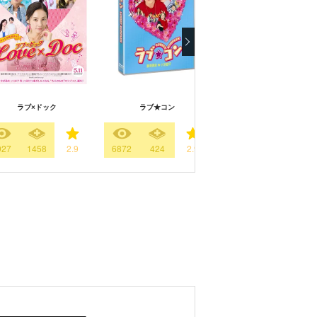
ラブ×ドック
ラブ★コン
ボクたちの交換日記
927
1458
2.9
6872
424
2.9
4236
1680
3.