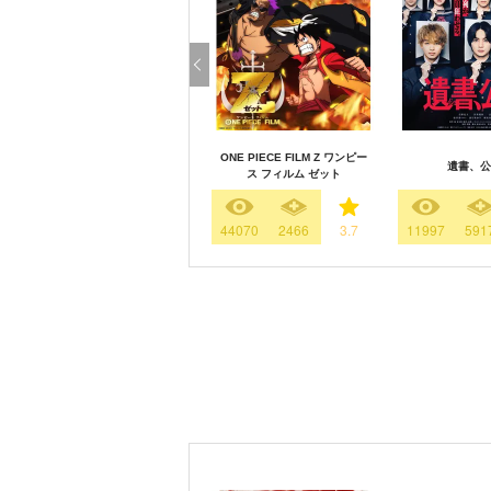
ONE PIECE FILM Z ワンピー
遺書、公
ス フィルム ゼット
44070
2466
3.7
11997
591