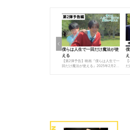
僕らは人生で一回だけ魔法が使
僕
える
え
【第2弾予告】映画『僕らは人生で一
【
回だけ魔法が使える』2025年2月21
だ
日（金）劇場公開！FANTASTICS
（
「魔法みたいな日々」がエンディン
舞
グテーマに決定！
定