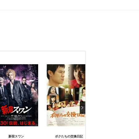
ONE PIECE FILM Z ワン
新宿スワン
ボクたちの交換日記
ス フィルム ゼット