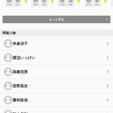
7435
573
6867
538
6729
636
6473
526
4.1
4.1
4.1
4.1
もっと見る
関連人物
米倉涼子
渡辺いっけい
高橋克実
笹野高史
勝村政信