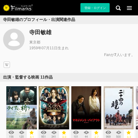
登録・ログイン
寺田敏雄のプロフィール・出演関連作品
寺田敏雄
東京都
1959年07月11日生まれ
Fanが
7
人います。
出演・監督する映画 11作品
156
120
951
341
101
44
969
500
3.1
3.0
2.7
3.3