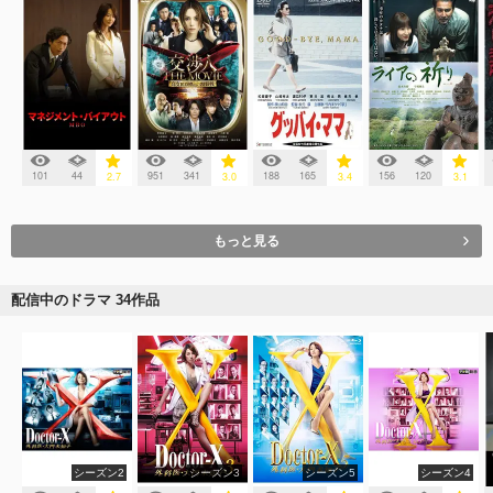
101
44
951
341
188
165
156
120
2.7
3.0
3.4
3.1
もっと見る
配信中のドラマ 34作品
シーズン2
シーズン3
シーズン5
シーズン4