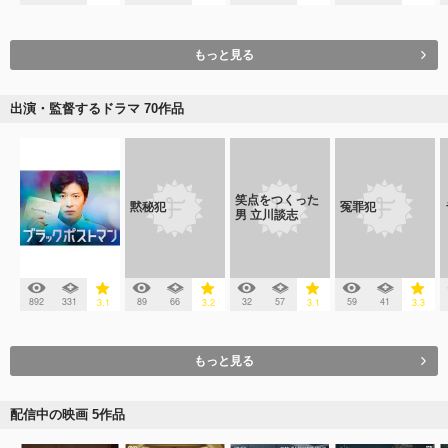
もっと見る
出演・監督するドラマ 70作品
笑点をつくった
黙秘犯
冤罪犯
男 立川談志
892
331
89
66
32
57
59
41
3.1
3.2
3.1
3.3
もっと見る
配信中の映画 5作品