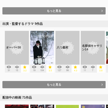
もっと見る
出演・監督するドラマ 9作品
名探偵キャサリ
オーバー30
八つ墓村
ン14
31
15
19
104
127
99
11
7
3.2
3.5
4.0
3.8
もっと見る
配信中の映画 71作品