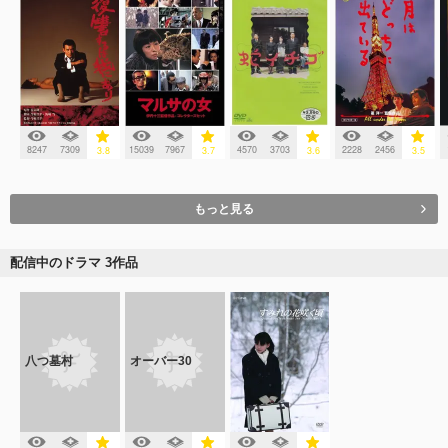
8247
7309
15039
7967
4570
3703
2228
2456
3.8
3.7
3.6
3.5
もっと見る
配信中のドラマ 3作品
八つ墓村
オーバー30