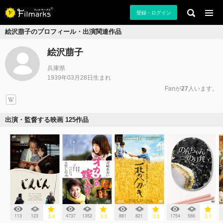
登録・ログイン
絵沢萠子のプロフィール・出演関連作品
絵沢萠子
兵庫県
1939年03月28日生まれ
Fanが
27
人います。
出演・監督する映画 125作品
113
123
4737
1352
881
821
1754
566
3.4
3.3
3.3
3.1