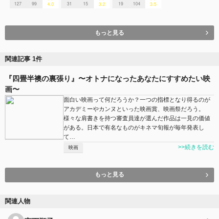
127
99
31
15
19
104
4.0
3.2
3.5
もっと見る
関連記事 1件
『四畳半襖の裏張り』〜オトナになったあなたにすすめたい映
画〜
面白い映画って何だろうか？一つの指標となり得るのが
アカデミーやカンヌといった映画賞、映画祭だろう。
様々な肩書きを持つ審査員達が選んだ作品は一見の価値
がある。日本で有名なものがキネマ旬報が毎年発表し
て…
>>続きを読む
映画
もっと見る
関連人物