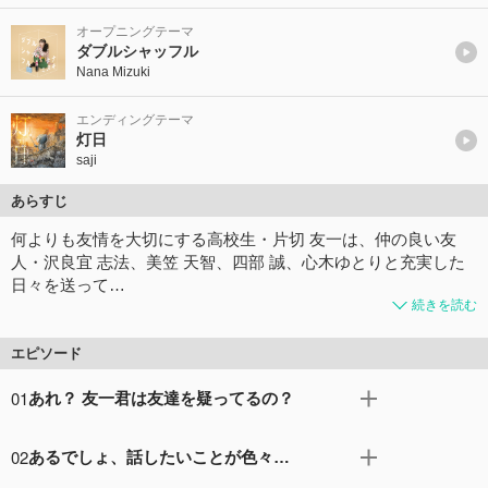
オープニングテーマ
ダブルシャッフル
Nana Mizuki
エンディングテーマ
灯日
saji
あらすじ
何よりも友情を大切にする高校生・片切 友一は、仲の良い友
人・沢良宜 志法、美笠 天智、四部 誠、心木ゆとりと充実した
日々を送って…
続きを読む
エピソード
01
あれ？ 友一君は友達を疑ってるの？
高校生・片切友一は、友人の美笠天智、沢良宜志法、四部
02
あるでしょ、話したいことが色々…
誠、心木ゆとりとともに、慎ましくも充実した日常を送っ
ていた。 ある日、クラスで集めた修学旅行費200万円が盗