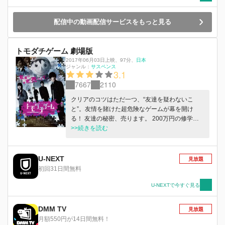
一たちはその人物を助けるためにゲームへの参加
を決意する。こうして第1ゲーム「コックリさん
配信中の動画配信サービスをもっと見る
ゲーム」が始まった・・・・・・。
トモダチゲーム 劇場版
2017年06月03日上映
、
97分
、
日本
ジャンル：
サスペンス
3.1
7667
2110
クリアのコツはただ一つ、“友達を疑わないこ
と”。友情を賭けた超危険なゲームが幕を開け
る！ 友達の秘密、売ります。 200万円の修学旅
行費が盗まれて「トモダチゲーム」に参加するこ
>>続きを読む
とになった片切友一（吉沢亮）、沢良宜志法（内
田理央）、美笠天智（山田裕貴）、四部誠（大倉
士門）、心木ゆとり（根本凪）。5人の中の誰か
U-NEXT
見放題
が2,000万の借金を負い、それを返済するために
初回31日間無料
友達を巻き込んでゲームにエントリーしたのだ。
クリアすれば借金はゼロになるが、失敗すれば一
U-NEXTで今すぐ見る
人400万円ずつ負担しなければならない。友達の
ためにリスクを負って救いの手を差し伸べること
DMM TV
見放題
ができるか？5人の友情が試される究極の頭脳戦
月額550円が14日間無料！
がスタートした。 1stステージ「コックリさんゲ