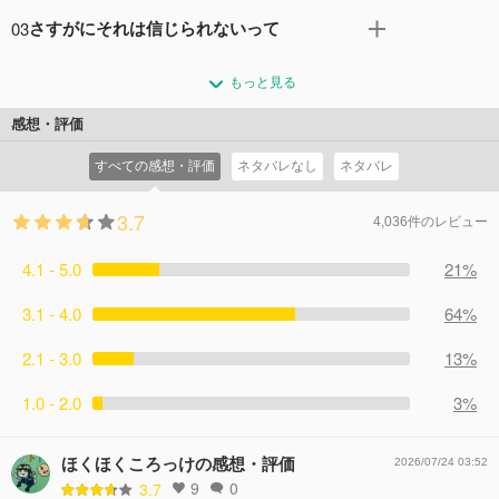
天智、志法、四部の思惑に気付いた友一は、「声を出すこ
まれる事件が発生。さまざまな疑惑が巻き起こる中、突如
03
さすがにそれは信じられないって
と禁止」というコックリさんゲームのルールを自ら破る。
5人は何者かによって拉致されてしまう。 見知らぬ部屋で
ペナルティとして借金が2倍になってしまうリスクを負っ
第２ゲーム「陰口スゴロク」によって、次々と暴露される
目を覚ました友一たちの前に現れたのは、「マナブくん」
た予想外の行動に、4人は動揺を隠せない。 改めてゲーム
もっと見る
5人の秘密。 絶対に知られたくない過去をバラされたゆと
と名乗る謎のマスコット。そこで彼らが、2,000万円もの借
に戻った5人が、最終問題「私たちはこれからもずっと友
りは、唯一秘密を知る志法を糾弾し、疑心暗鬼へと陥って
金を抱えていることを告げられ――
感想・評価
達だ」に対して出した答えは――
しまう。 借金額も増え、さらにバラバラになっていく5人
コメント16件
拍手31回
コメント11件
拍手30回
すべての感想・評価
ネタバレなし
ネタバレ
の絆。友一だけが頼りだと縋るゆとりに対し、友一がある
言葉を掛ける。
3.7
コメント12件
拍手30回
4,036件のレビュー
4.1 - 5.0
21%
3.1 - 4.0
64%
2.1 - 3.0
13%
1.0 - 2.0
3%
ほくほくころっけの感想・評価
2026/07/24 03:52
9
0
3.7