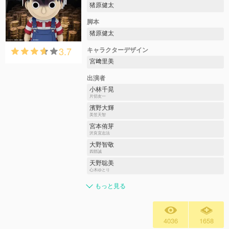
猪原健太
脚本
猪原健太
3.7
キャラクターデザイン
宮﨑里美
出演者
小林千晃
片切友一
濱野大輝
美笠天智
宮本侑芽
沢良宜志法
大野智敬
四部誠
天野聡美
心木ゆとり
もっと見る
4036
1658