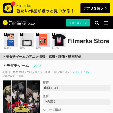
登録・ログイン
アニメ
1
2
3
4
¥1,650
¥990
¥990
¥7,700
トモダチゲームのアニメ情報・感想・評価・動画配信
トモダチゲーム
（
2022
）
公開日：2022年04月05日
製作国・地域：
日本
制作会社：
オクルトノボル
再生時間：23分
原作
山口ミコト
監督
小倉宏文
シリーズ構成