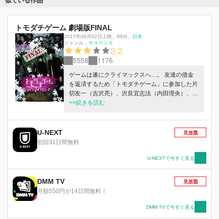
似ている作品
トモダチゲーム 劇場版FINAL
2017年09月02日上映
、
99分
、
日本
ジャンル：
サスペンス
3.2
5558
1176
ゲームは遂にクライマックスへ…。 友達の借金
を返済するため「トモダチゲーム」に参加した片
切友一（吉沢亮）、沢良宜志法（内田理央）、美
笠天智（山田裕貴）、四部誠（大倉士門）、心木
>>続きを読む
ゆとり（根本凪）。「コックリさんゲーム」に続
き「陰口スゴロク」もクリアした友一たちは、つ
いに自分たちをトモダチゲームに引きずり込ん
U-NEXT
見放題
だ“裏切り者”が美笠であることをつきとめた。し
初回31日間無料
かし友一は自ら最も過酷な最終ゲームに一人でコ
マを進める。こんな危険なゲームを商売にしてい
U-NEXTで今すぐ見る
る運営サイドをつぶすために。そして美笠もまた
友一と同じ道を選んだ。 最終ゲームの「友情か
DMM TV
見放題
くれんぼ」は対戦形式。チーム内で「隠れる役」
月額550円が14日間無料！
と「探す役」に分かれ、相手チームの「隠れる
役」を先に見つけたチームの勝ち。負ければ借金
DMM TVで今すぐ見る
は倍になる。対するKチームはリーダーの門倉十