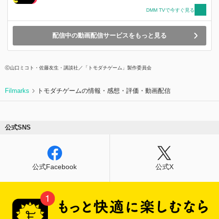
ーム」をクリアした友一たちは2ndステージ「陰
DMM TVで今すぐ見る
口スゴロク」にコマを進める。友達の秘密をバラ
せばバラすほど有利になるルールだが、全員が陰
配信中の動画配信サービスをもっと見る
口ペーパーを白紙で提出しようと心を一つにする
友一たち。しかし借金の額は膨らみ、ついに誰か
の手によって第一の陰口が書かれてしまう。「沢
良宜志法は、昔、美笠天智とつき合っていた」。
ⓒ⼭⼝ミコト・佐藤友⽣・講談社／「トモダチゲーム」製作委員会
それはこの先に待ち受けるドロ沼の友達地獄のほ
んのきっかけにすぎなかった……。
Filmarks
トモダチゲームの情報・感想・評価・動画配信
公式SNS
公式Facebook
公式X