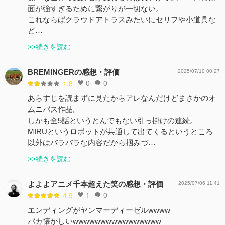
面が強すぎるために繋がりが一切ない。
これならばクラウドアトラスみたいにセリフや小道具な
ど…
>>続きを読む
BREMINGERの感想・評価
2025/07/10 00:27
0
0
1.8
あらすじを読まずに見たからアレなんだけどまさかのオ
ムニバス作品。
しかも全5話というとんでもない引っ掛けの連続。
MIRUというロボットが共通して出てくるというところ
以外はバラバラな内容だから掴みづ…
>>続きを読む
よよよアニメ千本超えた笑の感想・評価
2025/07/06 11:41
1
0
4.9
エンディングがヤンマーディーゼルwwww
バカ懐かしいwwwwwwwwwwwwwwww