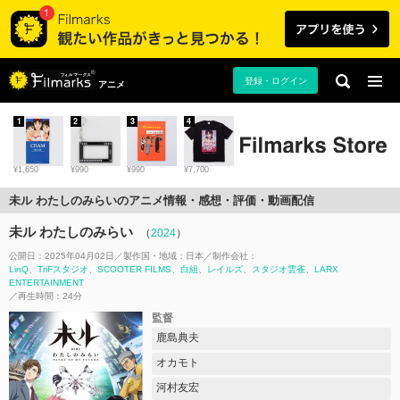
登録・ログイン
アニメ
1
2
3
4
¥1,650
¥990
¥990
¥7,700
未ル わたしのみらいのアニメ情報・感想・評価・動画配信
未ル わたしのみらい
（
2024
）
公開日：2025年04月02日
製作国・地域：
日本
制作会社：
LinQ
TriFスタジオ
SCOOTER FILMS
白組
レイルズ
スタジオ雲雀
LARX
ENTERTAINMENT
再生時間：24分
監督
鹿島典夫
オカモト
河村友宏