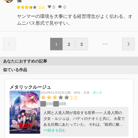
価
0
0
3.6
ヤンマーの環境を大事にする経営理念がよく伝わる。オ
ムニバス形式で見やすい。
1
2
3
あなたにおすすめの記事
似ている作品
メタリックルージュ
2024年01月10日公開
、
30分
、
日本
、
ボンズ
3.0
699
688
人間と人造人間が混在する世界―― 人造人間の
少女・ルジュは、バディのナオミと共に、火星で
ある任務にあたっていた。 それは、“政府に敵対
する9人の人造人間の殺害”。 人造人間の少女・ル
>>続きを読む
ジュの戦いの物語が始まる――。