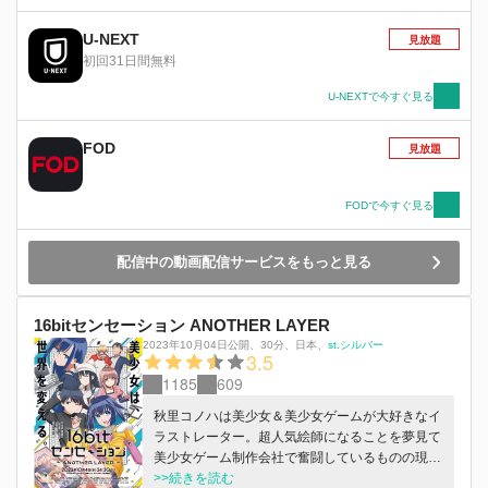
U-NEXT
見放題
初回31日間無料
U-NEXTで今すぐ見る
FOD
見放題
FODで今すぐ見る
配信中の動画配信サービスをもっと見る
16bitセンセーション ANOTHER LAYER
2023年10月04日公開
、
30分
、
日本
、
st.シルバー
3.5
1185
609
秋里コノハは美少女＆美少女ゲームが大好きなイ
ラストレーター。超人気絵師になることを夢見て
美少女ゲーム制作会社で奮闘しているものの現実
はうまくいかず……、ソシャゲ全盛期の現代に会
>>続きを読む