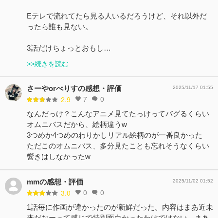
Eテレで流れてたら見る人いるだろうけど、それ以外だ
ったら誰も見ない。
3話だけちょっとおもし…
>>続きを読む
さーやorべりすの感想・評価
2025/11/17 01:55
7
0
2.9
なんだっけ？こんなアニメ見てたっけってバグるくらい
オムニバスだから、絵柄違うw
3つめか4つめのわりかしリアル絵柄のが一番良かった
ただこのオムニバス、多分見たことも忘れそうなくらい
響きはしなかったw
mmの感想・評価
2025/11/02 01:52
0
0
3.0
1話毎に作画が違かったのが新鮮だった。内容はまあ近未
来だなーって感じで特別面白かったわけではない、まあ