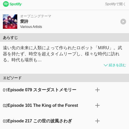
Spotifyで開く
オープニングテーマ
愛詩
Various Artists
あらすじ
遠い先の未来に人類によって作られたロボット「MIRU」。武
器を持たず、時空を超えタイムリープし、様々な時代に訪れ
る。時代も場所も…
続きを読む
エピソード
01
Episode 079 スターダストメモリー
宇宙清掃員のヨシムラは、10年間スペースデブリの回収業
02
Episode 101 The King of the Forest
務に携わってきたが、AI技術の進化により、上司から引退
勧告を受ける。ヨシムラの後任として現れたのは、若き女
熱帯雨林地域で暮らすマリオは、森のツアーガイドとして
性職員ウミだった。真剣に引き継ぎを受けようとするウミ
03
Episode 217 この世の波風さわぎ
観光客を案内する日々を送っているが、森の様子も幼い頃
に対し、やる気のない態度のヨシムラ。そんな彼らに最高
とは徐々に変わってきてしまっていた。そんなある日、マ