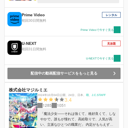
社は傾き、コノハはサブのイラストレーターとし
てモブキャラの後ろ姿を塗る日々を過ごしてい
た。 ある日、ひょんなことから過去の名作美少
Prime Video
レンタル
女ゲームをゲームショップの店主から譲ってもら
初回30日間無料
うことに。美少女ゲーム黄金時代に思いを馳せ、
『同級生』のパッケージを開くと突如まばゆい光
Prime Videoで今すぐ見る
に包まれ、気づくとコノハは過去にタイムリープ
をしていた！ 行きついた先は1992年！世は美少
U-NEXT
見放題
女ゲーム黎明期！アルコールソフトという会社で
初回31日間無料
働くことになったコノハは、美少女を想い、美少
女を描き、美少女を創りあげていけるのか！？
U-NEXTで今すぐ見る
圧倒的な美少女への愛でお送りする、ひとりの少
女の物語――『じゃ、始めるね！』
配信中の動画配信サービスをもっと見る
株式会社マジルミエ
2024年10月04日公開
、
24分
、
日本
、
萌
J.C.STAFF
3.4
1285
1051
「魔法少女――それは強くて、格好良くて、しな
やかで。誰もが憧れて、高給取りで、人気が高
い、立派なひとつの職業だ」 内定がもらえず就