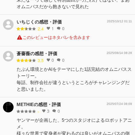
オムニバスだから飽きないで見れた
いちじくの感想・評価
2025/10/12 01:11
1
0
2.4
このレビューはネタバレを含みます
蒼薔薇の感想・評価
2025/08/14 08:28
0
0
3.5
たぶん環境とかAIをテーマにした1話完結のオムニバスス
トーリー。
毎話、制作会社が違うというところがチャレンジングだ
と思いました。
METHIEの感想・評価
2025/07/24 08:09
3
0
-
ヤンマーが企画した、5つのスタジオによるロボットアニ
メ。
様々な世界で変身者が変わるのは良いがオムニバスの側