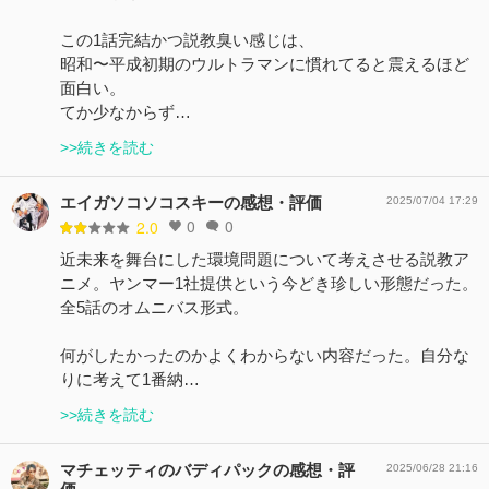
この1話完結かつ説教臭い感じは、
昭和〜平成初期のウルトラマンに慣れてると震えるほど
面白い。
てか少なからず…
>>続きを読む
エイガソコソコスキーの感想・評価
2025/07/04 17:29
0
0
2.0
近未来を舞台にした環境問題について考えさせる説教ア
ニメ。ヤンマー1社提供という今どき珍しい形態だった。
全5話のオムニバス形式。
何がしたかったのかよくわからない内容だった。自分な
りに考えて1番納…
>>続きを読む
マチェッティのバディパックの感想・評
2025/06/28 21:16