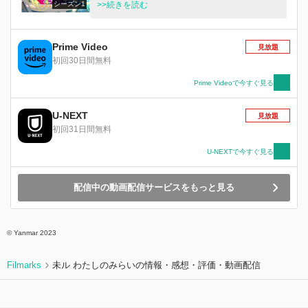
シーズン1
職活動に苦戦中の女子大生・桜木カナ。「自分は
>>続きを読む
社会に必要とされていない」と自信を喪失してい
た彼女は、ある日、面接先で“怪異”と呼ばれる自
然災害に巻き込まれてしまう。 その窮地を救っ
Prime Video
見放題
てくれたのは、ヤンキー気質の魔法少女・越谷仁
初回30日間無料
美――。 持ち前の記憶力で、“怪異”と戦う越谷を
手助けしたカナは、魔法少女としての才能を見出
Prime Videoで今すぐ見る
され、ベンチャー企業・株式会社マジルミエに新
卒入社！ 人の命と仕事への責任を胸に抱き、社
U-NEXT
見放題
会人として、そして魔法少女としての一歩を踏み
初回31日間無料
出すのだった――
U-NEXTで今すぐ見る
配信中の動画配信サービスをもっと見る
© Yanmar 2023
Filmarks
未ル わたしのみらいの情報・感想・評価・動画配信