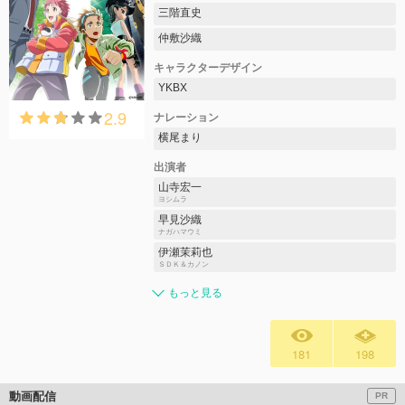
三階直史
仲敷沙織
キャラクターデザイン
YKBX
2.9
ナレーション
横尾まり
出演者
山寺宏一
ヨシムラ
早見沙織
ナガハマウミ
伊瀬茉莉也
ＳＤＫ＆カノン
もっと見る
181
198
動画配信
PR