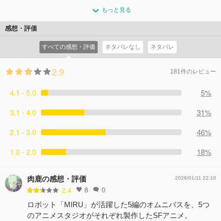
アメは、プロのピアニストを目指して音楽学校に通ってい
レベルの緊急事態が…。
リオは金の違法採掘現場を目撃してしまい…。
もっと見る
る。学費を稼ぐために工事現場でバイトをしている彼女の
コメント10件
拍手0回
コメント3件
拍手0回
密かな楽しみは、街角に設置されたピアノで演奏するこ
感想・評価
と。ある日、ピアノの演奏技術を高く評価されたアメは、
すべての感想・評価
ネタバレなし
ネタバレ
AI実証実験に協力することになり…。
コメント1件
拍手0回
2.9
181件のレビュー
4.1 - 5.0
5%
3.1 - 4.0
31%
2.1 - 3.0
46%
1.0 - 2.0
18%
肉鹿の感想・評価
2026/01/11 22:10
8
0
2.4
ロボット「MIRU」が活躍した5編のオムニバスを、5つ
のアニメスタジオがそれぞれ製作したSFアニメ。