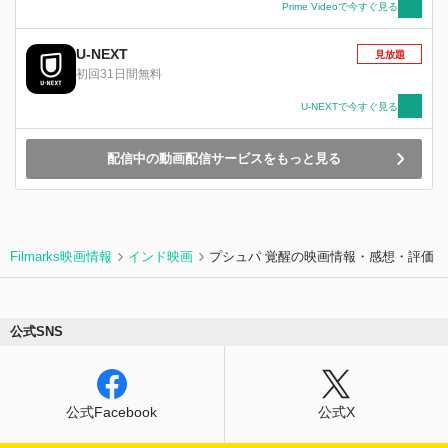
せん滅していく。最大の敵に窮地に追い込まれた
Prime Videoで今すぐ見る
ロッキー...果たして彼はKGFを守り、生き残るこ
とができるのか!?
U-NEXT
見放題
初回31日間無料
U-NEXTで今すぐ見る
配信中の動画配信サービスをもっと見る
Filmarks映画情報
インド映画
プシュパ 覚醒の映画情報・感想・評価
公式SNS
公式Facebook
公式X