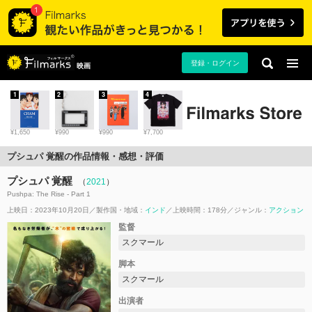
登録・ログイン
映画
1
2
3
4
¥1,650
¥990
¥990
¥7,700
プシュパ 覚醒の作品情報・感想・評価
プシュパ 覚醒
（
2021
）
Pushpa: The Rise - Part 1
上映日：2023年10月20日
製作国・地域：
インド
上映時間：178分
ジャンル：
アクション
監督
スクマール
脚本
スクマール
出演者