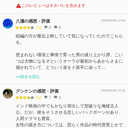
このレビューはネタバレを含みます
八瀬の感想・評価
2026/06/09 17:04
0
0
3.8
続編の方が最近上映していて気になっていたのでこちら
を。
恵まれない環境と事情で育った男の成り上がり譚。こい
つは大物になるぞというオーラが最初からあからさまに
描かれていて、どういう道をド派手に辿って…
>>続きを読む
グシケンの感想・評価
2026/06/06 15:28
1
0
3.6
インド映画の中でもかなり突出して型破りな俺様主人
公。だが、彼をそうさせる悲しいバックボーンがあり、
人間ドラマも豊富。
女性の描き方については、恐らく作品の時代背景とかで