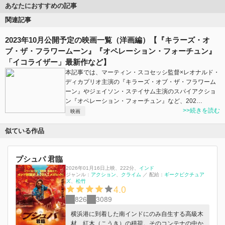
あなたにおすすめの記事
関連記事
2023年10月公開予定の映画一覧（洋画編）【『キラーズ・オ
ブ・ザ・フラワームーン』『オペレーション・フォーチュン』
「イコライザー」最新作など】
本記事では、マーティン・スコセッシ監督×レオナルド・
ディカプリオ主演の『キラーズ・オブ・ザ・フラワーム
ーン』やジェイソン・ステイサム主演のスパイアクショ
ン『オペレーション・フォーチュン』など、202…
>>続きを読む
映画
似ている作品
プシュパ 君臨
2026年01月16日上映
、
222分
、
インド
ジャンル：
アクション
クライム
／
配給：
ギークピクチュア
ズ
松竹
4.0
826
3089
横浜港に到着した南インドにのみ自生する高級木
材、紅木（こうき）の積荷。そのコンテナの中か