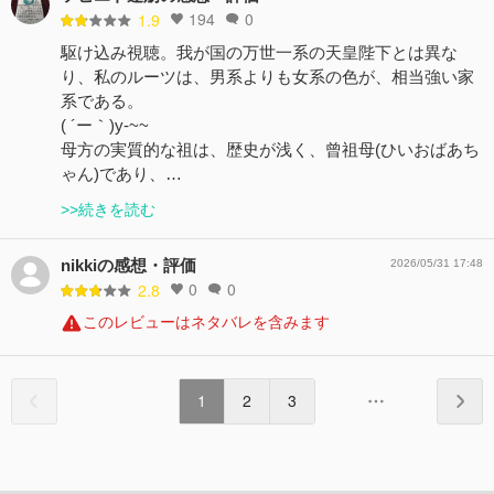
194
0
1.9
駆け込み視聴。我が国の万世一系の天皇陛下とは異な
り、私のルーツは、男系よりも女系の色が、相当強い家
系である。
( ´ー｀)y-~~
母方の実質的な祖は、歴史が浅く、曾祖母(ひいおばあち
ゃん)であり、…
>>続きを読む
nikkiの感想・評価
2026/05/31 17:48
0
0
2.8
このレビューはネタバレを含みます
1
2
3