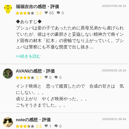
福福吉吉の感想・評価
2026/07/06 08:19
65
0
3.5
◆あらすじ◆
プシュパは妾の子であったために異母兄弟から虐げられ
ていたが、彼はその豪胆さと妥協しない精神力で南イン
ド固有の材木「紅木」の密輸でなり上がっていく。プシ
ュパは警察にも不遜な態度で出し抜き…
>>続きを読む
AVANIの感想・評価
2026/06/26 18:18
0
0
3.7
インド映画と 思って鑑賞したので 合成の甘さは 気
にしない。。。
成り上がり やくざ映画やった。。。
ごちそうさまでした。。。
noteの感想・評価
2026/06/11 06:44
1
0
3.5