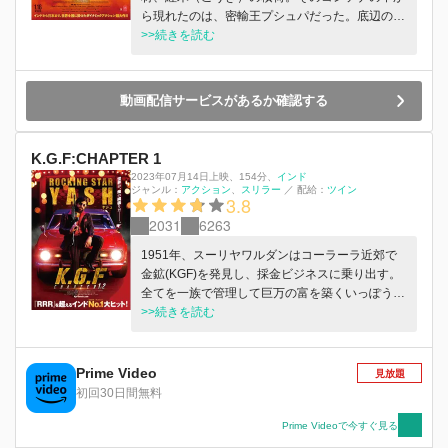
ら現れたのは、密輸王プシュパだった。底辺の労
働者から密輸組織の頂点まで成り上がったプシュ
>>続きを読む
パは、国境を超えて勢力を伸ばしながら、政治の
中枢へと支配を広げていく。一方、かつて屈辱を
与えられた警視シェーカーワトは復讐に燃え、プ
動画配信サービスがあるか確認する
シュパを徹底的に潰そうと動き出す。やがて、警
察や政府を巻き込んだ三つ巴の抗争が始ま
る・・・！
K.G.F:CHAPTER 1
2023年07月14日上映
、
154分
、
インド
ジャンル：
アクション
スリラー
／
配給：
ツイン
3.8
2031
6263
1951年、スーリヤワルダンはコーラーラ近郊で
金鉱(KGF)を発見し、採金ビジネスに乗り出す。
全てを一族で管理して巨万の富を築くいっぽう
で、労働者は外部から遮断された環境で奴隷のよ
>>続きを読む
うに働かされ、苦しい生活を強いられていた。同
じ年にスラム街でひとりの少年が生まれる。少年
は唯一の身内であった母を10歳のときに亡くし、
Prime Video
見放題
生き残るためにマフィアの下で働き始める。ロッ
初回30日間無料
キーと名乗った少年は、マフィアの世界でのし上
がっていく。やがて最強のマフィアとして恐れら
Prime Videoで今すぐ見る
れるようになったロッキーは、ボスからKGFの実