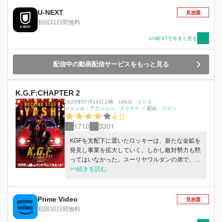
質的な支配者であるスーリヤワルダンの息子を暗
U-NEXT
見放題
殺するよう指令を受けるのだが...。
初回31日間無料
U-NEXTで今すぐ見る
配信中の動画配信サービスをもっと見る
K.G.F:CHAPTER 2
2023年07月14日上映
、
166分
、
インド
ジャンル：
アクション
スリラー
／
配給：
ツイン
4.0
1710
3301
KGFを支配下に置いたロッキーは、新たな金鉱を
発見し事業を拡大していく。しかし敵対勢力も黙
ってはいなかった。スーリヤワルダンの弟で、死
んだと思われていたアディーラが現れ、KGF奪還
>>続きを読む
を目指し勢力を束ねていく。そしてロッキーの唯
一の弱点である恋人リナをさらい人質とする。リ
ナ救出に向かったロッキーは、アディーラに撃た
Prime Video
見放題
れ瀕死の重傷を負う。そしてアディーラは金輸出
初回30日間無料
を妨害してKGFを孤立させ、ロッキーの同盟者を