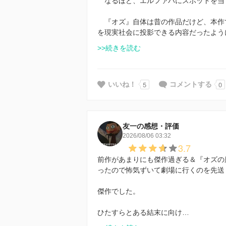
なるほど、エルファバにスポットを当
『オズ』自体は昔の作品だけど、本作
を現実社会に投影できる内容だったよう
>>続きを読む
5
0
いいね！
コメントする
友一の感想・評価
2026/08/06 03:32
3.7
前作があまりにも傑作過ぎる＆『オズの
ったので怖気ずいて劇場に行くのを先送
傑作でした。
ひたすらとある結末に向け…