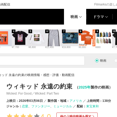
動画配信
Filmarksの楽
映画
ドラマ
4
5
6
7
8
9
10
0
¥7,700
¥8,800
¥15,400
¥19,800
¥9,900
¥880
¥7,7
映画
キッド 永遠の約束の映画情報・感想・評価・動画配信
ウィキッド 永遠の約束
（
2025年
製作の映画）
Wicked: For Good／Wicked: Part Two
上映日：2026年03月06日
製作国・地域：
アメリカ
上映時間：138分
ジャンル：
恋愛
ファンタジー
ミュージカル
配給：
東宝東和
4.0
他の上映中映画を探す