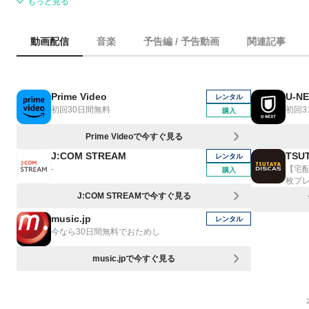
もっと見る
動画配信
音楽
予告編 / 予告動画
関連記事
Prime Video
U-N
レンタル
初回30日間無料
初回3
購入
Prime Videoで今すぐ見る
J:COM STREAM
TSUT
レンタル
-
【宅
購入
枚プ
J:COM STREAMで今すぐ見る
music.jp
レンタル
今なら30日間無料でおためし
music.jpで今すぐ見る