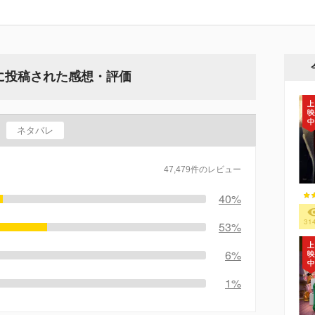
に投稿された感想・評価
ネタバレ
47,479件のレビュー
40%
31
53%
6%
1%