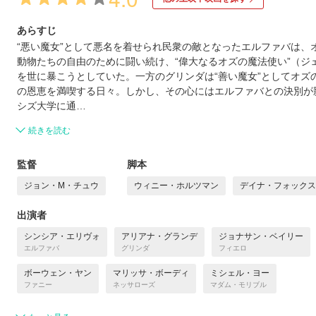
あらすじ
“悪い魔女”として悪名を着せられ民衆の敵となったエルファバは、
動物たちの自由のために闘い続け、“偉大なるオズの魔法使い”（ジ
を世に暴こうとしていた。一方のグリンダは“善い魔女”としてオズ
の恩恵を満喫する日々。しかし、その心にはエルファバとの決別が
シズ大学に通…
続きを読む
監督
脚本
ジョン・M・チュウ
ウィニー・ホルツマン
デイナ・フォックス
出演者
シンシア・エリヴォ
アリアナ・グランデ
ジョナサン・ベイリー
エルファバ
グリンダ
フィエロ
ボーウェン・ヤン
マリッサ・ボーディ
ミシェル・ヨー
ファニー
ネッサローズ
マダム・モリブル