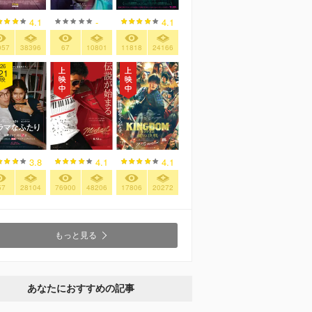
4.1
-
4.1
057
38396
67
10801
11818
24166
26
21
映
3.8
4.1
4.1
57
28104
76900
48206
17806
20272
もっと見る
あなたにおすすめの記事