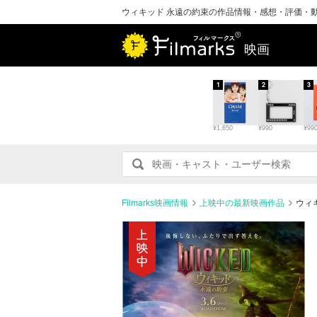
ウィキッド 永遠の約束の作品情報・感想・評価・
映画
1
2
3
¥1,650
¥990
¥99
Filmarks映画情報
上映中の最新映画作品
ウィ