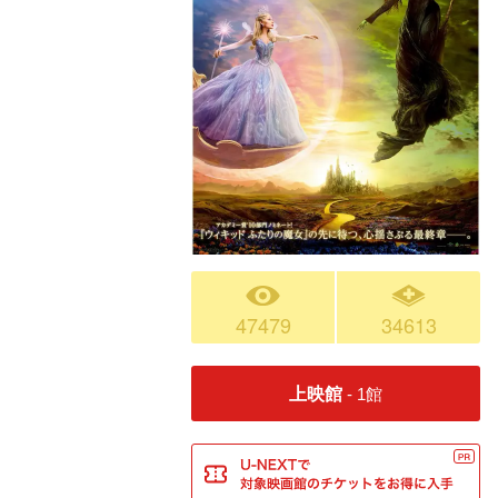
47479
34613
上映館
- 1館