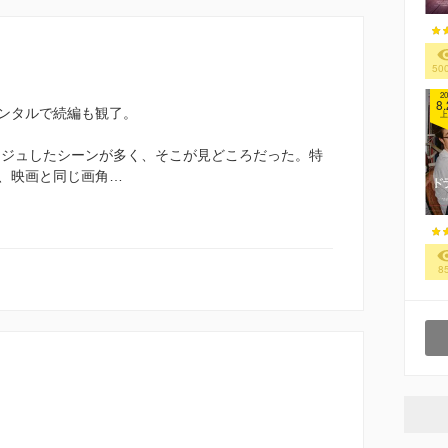
50
20
8.
ンタルで続編も観了。
上
マージュしたシーンが多く、そこが見どころだった。特
、映画と同じ画角…
8