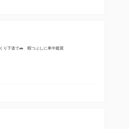
くり下道で🚗 暇つぶしに車中鑑賞