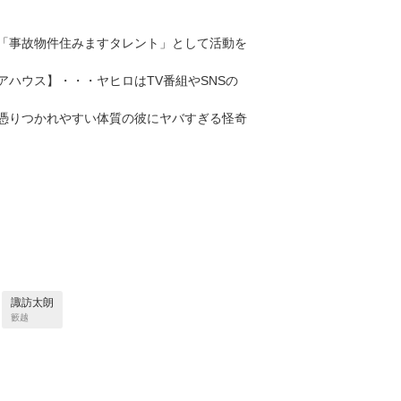
「事故物件住みますタレント」として活動を
ハウス】・・・ヤヒロはTV番組やSNSの
憑りつかれやすい体質の彼にヤバすぎる怪奇
諏訪太朗
籔越