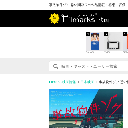
事故物件ゾク 恐い間取りの作品情報・感想・評価
映画
1
2
3
¥1,650
¥990
¥99
Filmarks映画情報
日本映画
事故物件ゾク 恐