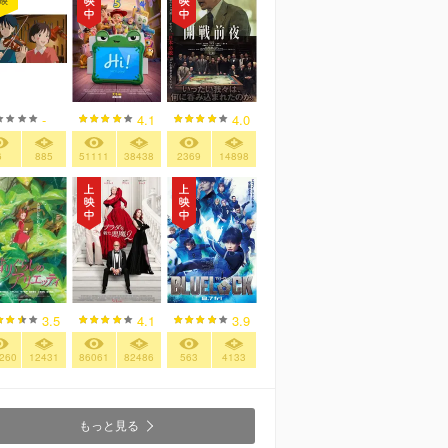
映
-
4.1
4.0
6
885
51111
38438
2369
14898
3.5
4.1
3.9
260
12431
86061
82486
563
4133
もっと見る