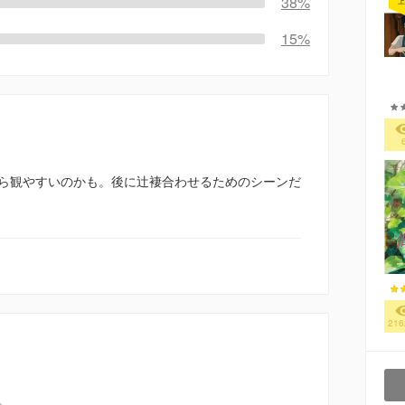
38%
上
15%
ら観やすいのかも。後に辻褄合わせるためのシーンだ
216
。