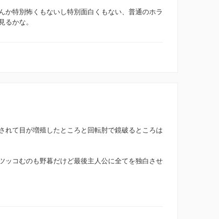
んか特別怖くもないし特別面白くもない、普通のホラ
見るかな。
されて目が増殖したところと回転肘で鏡破るところは
ツッコむのも野暮だけど最後主人公に全てを独白させ