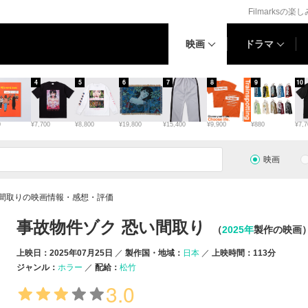
Filmarksの楽
映画
ドラマ
4
5
6
7
8
9
10
0
¥7,700
¥8,800
¥19,800
¥15,400
¥9,900
¥880
¥7,7
映画
い間取りの映画情報・感想・評価
事故物件ゾク 恐い間取り
（
2025年
製作の映画
上映日：2025年07月25日
製作国・地域：
日本
上映時間：113分
ジャンル：
ホラー
配給：
松竹
3.0