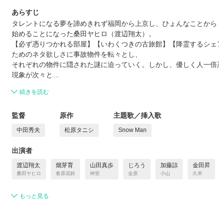
あらすじ
タレントになる夢を諦めきれず福岡から上京し、ひょんなことから
始めることになった桑田ヤヒロ（渡辺翔太）。
【必ず憑りつかれる部屋】【いわくつきの古旅館】【降霊するシェア
ためのネタ欲しさに事故物件を転々とし、
それぞれの物件に隠された謎に迫っていく。しかし、優しく人一倍
現象が次々と…
続きを読む
監督
原作
主題歌／挿入歌
中田秀夫
松原タニシ
Snow Man
出演者
渡辺翔太
畑芽育
山田真歩
じろう
加藤諒
金田昇
桑田ヤヒロ
春原花鈴
神室
金原
小山
久米
もっと見る