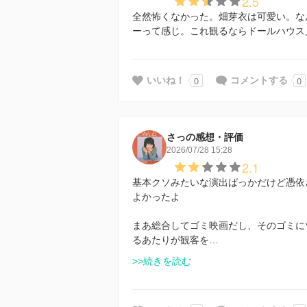
2.5
全然怖くなかった。畑芽衣は可愛い。な
ーって感じ。これ観るならドールハウス
0
0
いいね！
コメントする
さっの感想・評価
2026/07/28 15:28
2.1
基本クソみたいな演出ばっかだけど憑依
よかったよ
まあ総合してゴミ映画だし、そのゴミに
るあたりが観客を…
>>続きを読む