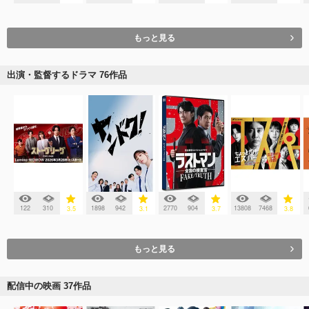
もっと見る
出演・監督するドラマ 76作品
122
310
1898
942
2770
904
13808
7468
3.5
3.1
3.7
3.8
もっと見る
配信中の映画 37作品