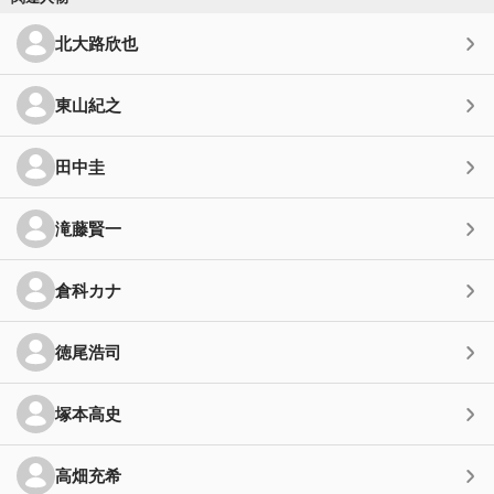
北大路欣也
東山紀之
田中圭
滝藤賢一
倉科カナ
徳尾浩司
塚本高史
高畑充希