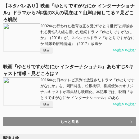
【ネタバレあり】映画『ゆとりですがなにか インターナショナ
ル』ドラマから7年後の3人の現在は？山岸は何してる？見どこ
ろ解説
2002年に行われた教育改正を受け“ゆとり世代”と揶揄さ
れる男性3人組を描いた連続ドラマ『ゆとりですがなに
か』（2016）が、スペシャルドラマ『ゆとりですがなに
か 純米吟醸純情編』（2017）放送か…
>>続きを読む
映画
映画『ゆとりですがなにか インターナショナル』あらすじ&キ
ャスト情報・見どころは？
2016年に日本テレビ系列で放送さたドラマ「ゆとりです
がなにか」を、岡田将生、松坂桃李、柳楽優弥のオリジ
ナルキャストが再集結し映画化。本記事では、映画『ゆ
とりですがなにか インターナショナル』のあら…
>>続きを読む
映画
もっと見る
関連人物