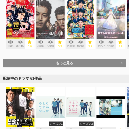
193K
32115
75002
27950
22080
16686
11277
12365
3.8
3.9
3.9
2.9
もっと見る
配信中のドラマ 61作品
シーズン1
シーズン1
シーズン2