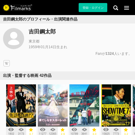
登録・ログイン
吉田鋼太郎のプロフィール・出演関連作品
吉田鋼太郎
東京都
1959年01月14日生まれ
Fanが
1324
人います。
出演・監督する映画 42作品
1802
3173
11277
12365
10789
3641
15825
7773
3.7
2.9
3.0
3.2