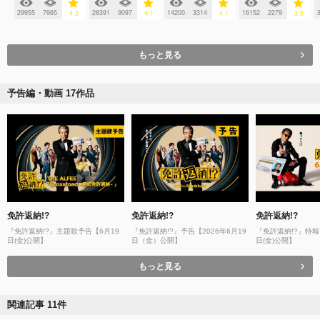
29955
7965
28391
9097
14200
3314
16152
2279
4.3
4.1
4.1
3.8
もっと見る
予告編・動画 17作品
免許返納!?
免許返納!?
免許返納!?
『免許返納!?』主題歌予告【6月19
『免許返納!?』予告【2026年6月19
『免許返納!?』特報【
日(金)公開】
日（金）公開】
日(金)公開】
もっと見る
関連記事 11件