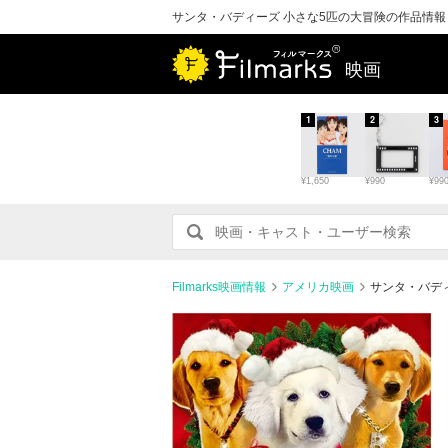
サンタ・バディーズ 小さな5匹の大冒険の作品情
映画
1
2
3
¥1,650
¥990
¥99
Filmarks映画情報
アメリカ映画
サンタ・バデ