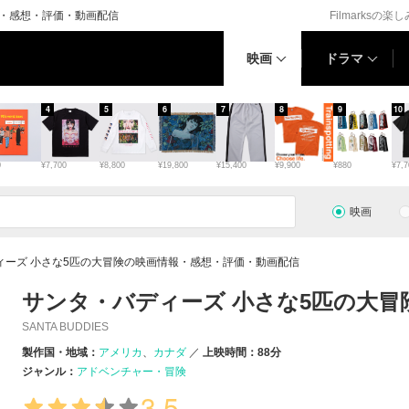
報・感想・評価・動画配信
Filmarksの楽
映画
ドラマ
4
5
6
7
8
9
10
0
¥7,700
¥8,800
¥19,800
¥15,400
¥9,900
¥880
¥7,7
映画
ィーズ 小さな5匹の大冒険の映画情報・感想・評価・動画配信
サンタ・バディーズ 小さな5匹の大冒
SANTA BUDDIES
製作国・地域：
アメリカ
カナダ
上映時間：88分
ジャンル：
アドベンチャー・冒険
3.5