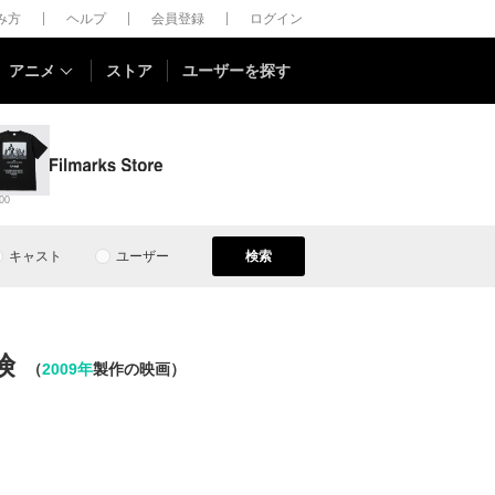
しみ方
ヘルプ
会員登録
ログイン
アニメ
ストア
ユーザーを探す
00
キャスト
ユーザー
検索
険
（
2009年
製作の映画）