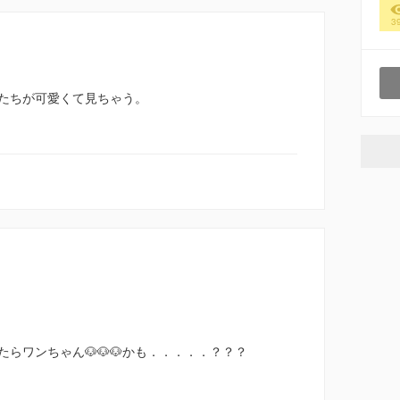
3
たちが可愛くて見ちゃう。
らワンちゃん🐶🐶🐶かも．．．．．？？？