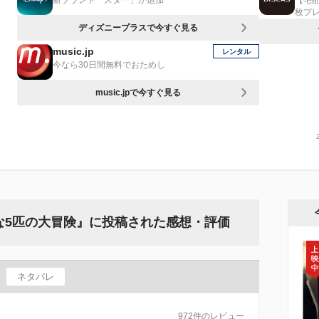
新ブランド「スター」が追加
【宅
枚プ
ディズニープラスで今すぐ見る
music.jp
レンタル
今なら30日間無料でおためし
music.jpで今すぐ見る
な5匹の大冒険』に投稿された感想・評価
ネタバレ
972件のレビュー