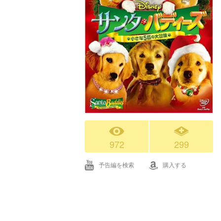
972
299
予告編を検索
購入する