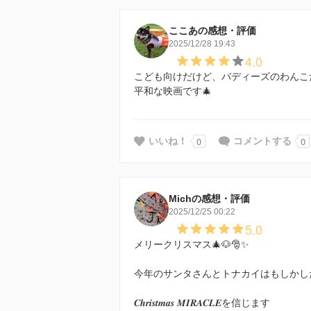
ここあの感想・評価
2025/12/28 19:43
4.0
こども向けだけど、バディーズのわんこ
平和な映画です🎄
0
0
いいね！
コメントする
Michの感想・評価
2025/12/25 00:22
5.0
メリークリスマス🎄🐶🎅✨
今年のサンタさんとトナカイはもしかした
𝑪𝒉𝒓𝒊𝒔𝒕𝒎𝒂𝒔 𝑴𝑰𝑹𝑨𝑪𝑳𝑬を信じます