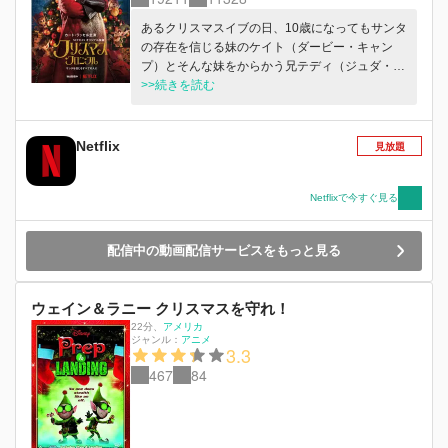
あるクリスマスイブの日、10歳になってもサンタ
の存在を信じる妹のケイト（ダービー・キャン
プ）とそんな妹をからかう兄テディ（ジュダ・ル
イス）はサンタの姿をカメラに捉えようと計画し
>>続きを読む
ます。待ち構えていた2人の前に現れたのは、プ
レゼントを配る本物のサンタクロース（カート・
ラッセル）でした。しかし2人のせいでサンタの
Netflix
見放題
ソリは墜落し、クリスマスに大ピンチが発生、果
たしてプレゼントは届けられるのでしょうか？
Netflixで今すぐ見る
配信中の動画配信サービスをもっと見る
ウェイン＆ラニー クリスマスを守れ！
22分
、
アメリカ
ジャンル：
アニメ
3.3
467
84