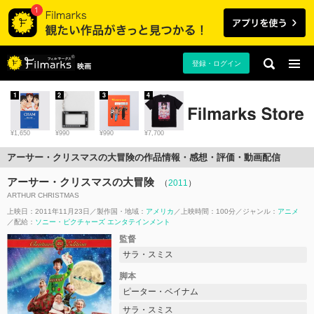
登録・ログイン
映画
1
2
3
4
¥1,650
¥990
¥990
¥7,700
アーサー・クリスマスの大冒険の作品情報・感想・評価・動画配信
アーサー・クリスマスの大冒険
（
2011
）
ARTHUR CHRISTMAS
上映日：2011年11月23日
製作国・地域：
アメリカ
上映時間：100分
ジャンル：
アニメ
配給：
ソニー・ピクチャーズ エンタテインメント
監督
サラ・スミス
脚本
ピーター・ベイナム
サラ・スミス