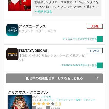
北極のサンタクロース家系で、いつかサンタにな
りたいと願っていたノエルだったが、引退した父
の跡を継ぐのは兄ニック。のはずが...プレッシャ
>>続きを読む
ーに耐えかね、クリスマス直前にまさかの失踪！
ノエルはソリに乗り込み<見習いサンタ>のニック
を連れ戻そうとしながら、自らの隠れた才能に気
ディズニープラス
見放題
づき始める...。世界中の子どもたちに夢と希望を
新ブランド「スター」が追加
届けるため、彼女が最後に下した決断とは！？こ
の冬、ディズニーが贈る、最高のクリスマス・フ
ディズニープラスで今すぐ見る
ァンタジー。
TSUTAYA DISCAS
レンタル
【宅配レンタル】単品レンタルクーポン1枚プレゼ
ント
TSUTAYA DISCASで今すぐ見る
配信中の動画配信サービスをもっと見る
クリスマス・クロニクル
100分
、
アメリカ
ジャンル：
コメディ
アドベンチャー・冒険
ファミリー
3.8
19211
11328