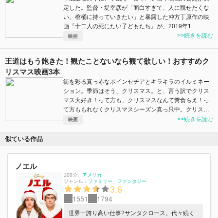
定した。監督・堤幸彦が「面白すぎて、人に観せたくな
い。棺桶に持っていきたい」と暴露した冲方丁原作の映
画『十二人の死にたい子どもたち』が、2019年1…
>>続きを読む
映画
王道はもう飽きた！観たことないなら観て欲しい！おすすめク
リスマス映画3本
街を彩る真っ赤なポインセチアとキラキラのイルミネー
ション。季節はそう、クリスマス。と、言う訳でクリス
マス大好き！って方も、クリスマスなんて糞食らえ！っ
て方ももれなくクリスマスシーズン真っ只中。クリス…
>>続きを読む
映画
似ている作品
ノエル
100分
、
アメリカ
ジャンル：
ファミリー
ファンタジー
3.6
1551
1794
世界一誇り高い仕事?サンタクロース。代々続く