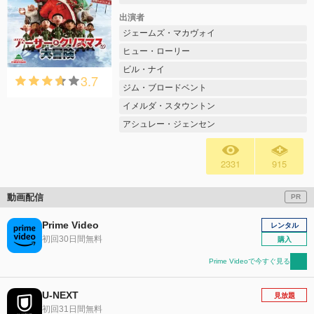
出演者
ジェームズ・マカヴォイ
ヒュー・ローリー
ビル・ナイ
3.7
ジム・ブロードベント
イメルダ・スタウントン
アシュレー・ジェンセン
2331
915
動画配信
PR
Prime Video
レンタル
初回30日間無料
購入
Prime Videoで今すぐ見る
U-NEXT
見放題
初回31日間無料