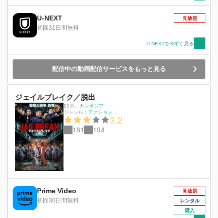
トレンジ』で披露した超絶アクションが記憶に新
しいスコット・アドキンス、総合格闘技出身のマ
U-NEXT
見放題
イケル・ビスピン、7種の武術の黒帯を有する
初回31日間無料
『スポーン』のマイケル・ジェイ・ホワイト、
『チョコレート・ファイター』のジージャー・ヤ
U-NEXTで今すぐ見る
ーニンら世界のアクションスターが大集結！人類
最高峰の超人たちによるガチ格闘バトルはもちろ
配信中の動画配信サービスをもっと見る
ん、銃撃、爆発を始め激しく血湧き肉躍るアクシ
ョンのつるべ打ち！全人類必見の、“最強”アクシ
ョン映画が誕生した！
ジェイルブレイク／脱出
92分
、
カンボジア
ジャンル：
アクション
3.2
181
194
Prime Video
見放題
初回30日間無料
レンタル
購入