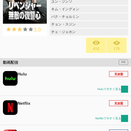
ユン・ジンソ
キム・イングォン
パク・チョルミン
チョン・スジン
3.0
チェ・ジェホン
412
175
動画配信
PR
Hulu
見放題
Huluで今すぐ見る
Netflix
見放題
Netflixで今すぐ見る