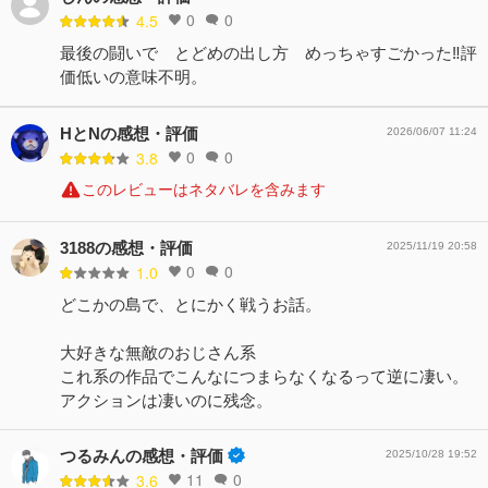
0
0
4.5
最後の闘いで とどめの出し方 めっちゃすごかった‼️評
価低いの意味不明。
HとNの感想・評価
2026/06/07 11:24
0
0
3.8
このレビューはネタバレを含みます
3188の感想・評価
2025/11/19 20:58
0
0
1.0
どこかの島で、とにかく戦うお話。
大好きな無敵のおじさん系
これ系の作品でこんなにつまらなくなるって逆に凄い。
アクションは凄いのに残念。
つるみんの感想・評価
2025/10/28 19:52
11
0
3.6