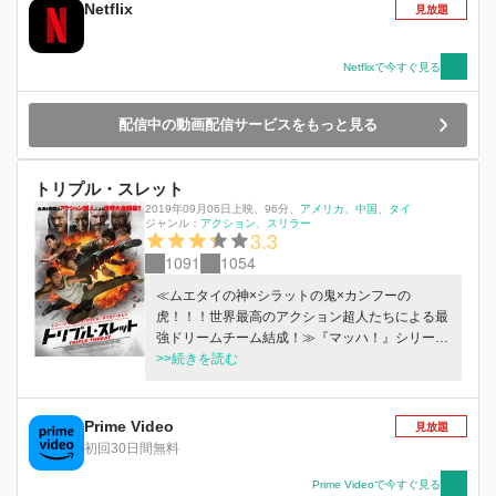
Netflix
見放題
に送りこまれる最強の刺客たちとの激 しい戦い
の中、イシュマエルの記憶が徐々に蘇っていき過
去の謎が解き明かされていくのだが―。
Netflixで今すぐ見る
配信中の動画配信サービスをもっと見る
トリプル・スレット
2019年09月06日上映
、
96分
、
アメリカ
中国
タイ
ジャンル：
アクション
スリラー
3.3
1091
1054
≪ムエタイの神×シラットの鬼×カンフーの
虎！！！世界最高のアクション超人たちによる最
強ドリームチーム結成！≫『マッハ！』シリーズ
のトニー・ジャー、『ザ・レイド』のイコ・ウワ
>>続きを読む
イス、そして『マトリックス』の武術指導を経て
俳優としても活躍するタイガー・チェン！世界的
なアクションスターの三人がそれぞれムエタイ、
Prime Video
見放題
シラット、カンフーを武器に立ち上がりドリーム
初回30日間無料
チームを結成！対する極悪傭兵チームもアクショ
ンファン垂涎のメンバーが集結。『ドクター・ス
Prime Videoで今すぐ見る