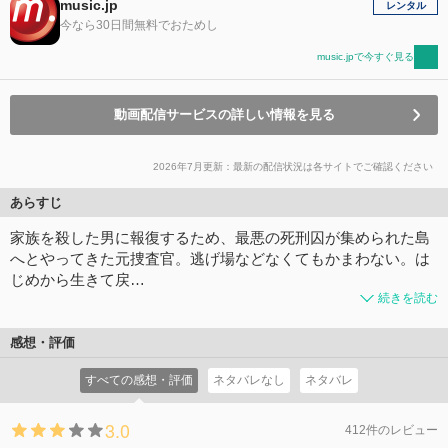
music.jp
レンタル
今なら30日間無料でおためし
music.jpで今すぐ見る
動画配信サービスの詳しい情報を見る
2026年7月更新：最新の配信状況は各サイトでご確認ください
あらすじ
家族を殺した男に報復するため、最悪の死刑囚が集められた島
へとやってきた元捜査官。逃げ場などなくてもかまわない。は
じめから生きて戻…
続きを読む
感想・評価
すべての感想・評価
ネタバレなし
ネタバレ
3.0
412件のレビュー