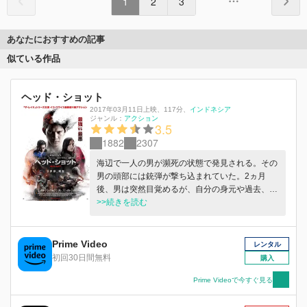
1
2
3
あなたにおすすめの記事
似ている作品
ヘッド・ショット
2017年03月11日上映
、
117分
、
インドネシア
ジャンル：
アクション
3.5
1882
2307
海辺で一人の男が瀕死の状態で発見される。その
男の頭部には銃弾が撃ち込まれていた。2ヵ月
後、男は突然目覚めるが、自分の身元や過去、名
前といったすべての記憶が失われていた。若手女
>>続きを読む
医アイリンの治療により少しずつ回復し、イシュ
マエルと名付けられた男は次第にアイリンと惹か
れ あっていく。その頃、インドネシア最大の犯
Prime Video
レンタル
罪組織を率いるリーは、死んだはずの“男”が生き
初回30日間無料
購入
ていることを知り男の元に追っ手を送りこむ。イ
シュマルを誘い出 すためにアイリンは組織に誘
Prime Videoで今すぐ見る
拐されてしまい、イシュマエルはアイリン救出の
ためリーのアジトに乗り込んでいく。 次から次