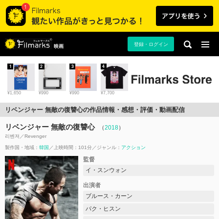
登録・ログイン
映画
1
2
3
4
¥1,650
¥990
¥990
¥7,700
リベンジャー 無敵の復讐心の作品情報・感想・評価・動画配信
リベンジャー 無敵の復讐心
（
2018
）
리벤져／Revenger
製作国・地域：
韓国
上映時間：101分
ジャンル：
アクション
監督
イ・スンウォン
出演者
ブルース・カーン
パク・ヒスン