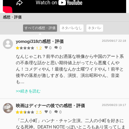
感想・評価
すべての感想・評価
ネタバレなし
ネタバレ
yomogi318の感想・評価
2025/09/17 22:18
0
0
1.2
なんじゃこれ？前半のお洒落な映像から中国のアート系
の不条理な話かと思い期待値上がってたら悪魔くんや
ん！コメディやん！最後なんか土曜ワイドやん！前半と
後半の落差が激しすぎる、演技、演出昭和やん、音楽
も…
>>続きを読む
映画はディナーの後での感想・評価
2025/08/23 19:17
0
0
2.5
「二人小町」ハンナ・チャン主演。二人の小町を好きに
なる死神。DEATH NOTEっぼいところもあり笑ってしま