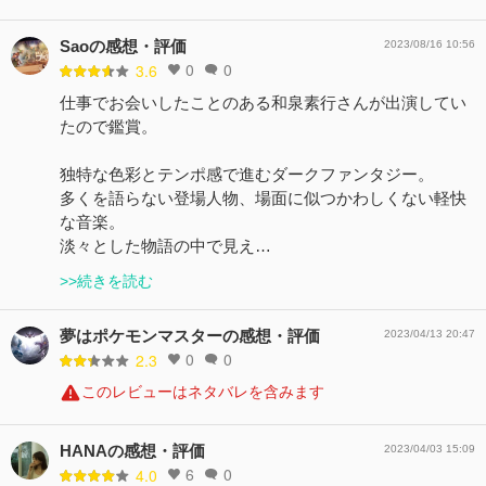
Saoの感想・評価
2023/08/16 10:56
0
0
3.6
仕事でお会いしたことのある和泉素行さんが出演してい
たので鑑賞。
独特な色彩とテンポ感で進むダークファンタジー。
多くを語らない登場人物、場面に似つかわしくない軽快
な音楽。
淡々とした物語の中で見え…
>>続きを読む
夢はポケモンマスターの感想・評価
2023/04/13 20:47
0
0
2.3
このレビューはネタバレを含みます
HANAの感想・評価
2023/04/03 15:09
6
0
4.0