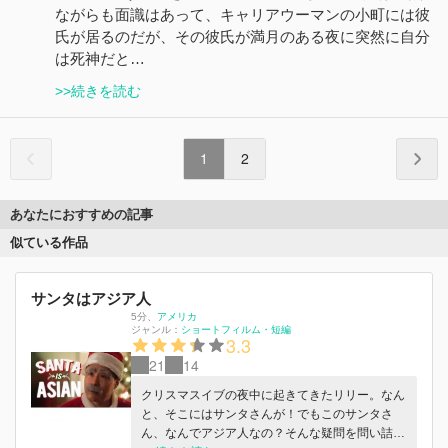
ながらも面識はあって、キャリアウーマンの小町には彼
氏が居るのだが、その彼氏が満月のある夜に突然に自分
は死神だと…
>>続きを読む
1
2
あなたにおすすめの記事
似ている作品
サンタはアジア人
5分
、
アメリカ
ジャンル：
ショートフィルム・短編
3.3
21
14
クリスマスイブの夜中に起きてきたリリー。なん
と、そこにはサンタさんが！でもこのサンタさ
ん、なんでアジア人なの？そんな疑問を問い詰め