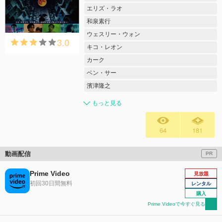
エリズ・ラオ
和泉素行
ウェスリー・ウォン
3.0
キコ・レオン
カーク
ベン・サー
濱津隆之
もっと見る
64
181
動画配信
PR
Prime Video
見放題
初回30日間無料
レンタル
購入
Prime Videoで今すぐ見る