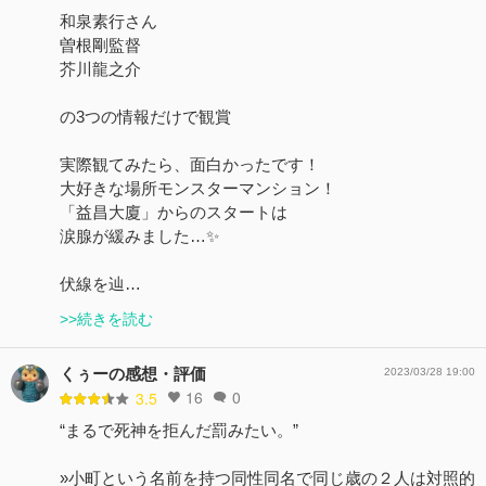
和泉素行さん
曽根剛監督
芥川龍之介
の3つの情報だけで観賞
実際観てみたら、面白かったです！
大好きな場所モンスターマンション！
「益昌大廈」からのスタートは
涙腺が緩みました…✨
伏線を辿…
>>続きを読む
くぅーの感想・評価
2023/03/28 19:00
16
0
3.5
“まるで死神を拒んだ罰みたい。”
»小町という名前を持つ同性同名で同じ歳の２人は対照的