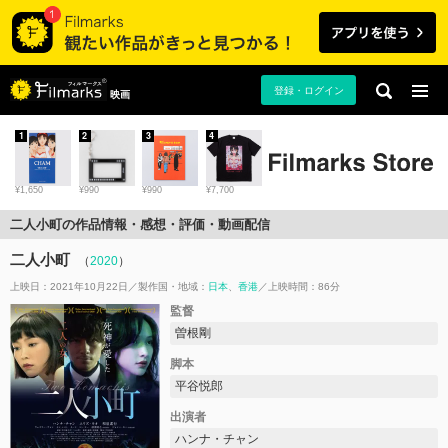
登録・ログイン
映画
1
2
3
4
¥1,650
¥990
¥990
¥7,700
二人小町の作品情報・感想・評価・動画配信
二人小町
（
2020
）
上映日：2021年10月22日
製作国・地域：
日本
香港
上映時間：86分
監督
曽根剛
脚本
平谷悦郎
出演者
ハンナ・チャン