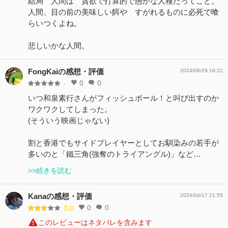
結局 人間は 貪欲で打算的で愚かな人種だってこと。
人間、目の前の美味しい餌や すがれるものに必死で喰
らいつくよね。
悲しいかな人間。
FongKaiの感想・評価
2024/08/29 16:22
0
0
-
いつ和泉素行さんがフィッシュボール！と叫び出すのか
ワクワクしてしまった。
(そういう映画じゃない)
割と香港でもサイドプレイヤーとしてお馴染みの若手が
多いのと「鐵三角(強奪のトライアングル)」など…
>>続きを読む
Kanaの感想・評価
2024/04/17 21:55
0
0
3.0
このレビューはネタバレを含みます