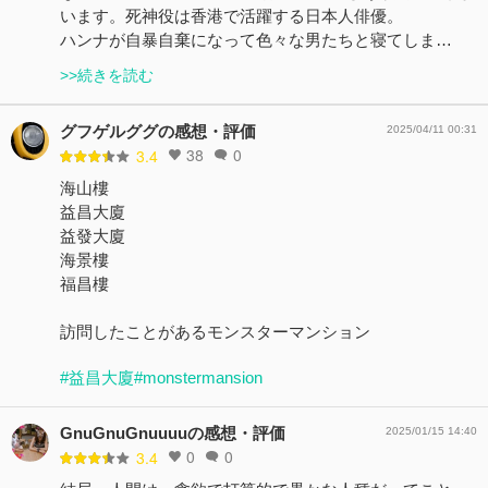
います。死神役は香港で活躍する日本人俳優。
ハンナが自暴自棄になって色々な男たちと寝てしま…
>>続きを読む
グフゲルググの感想・評価
2025/04/11 00:31
38
0
3.4
海山樓
益昌大廈
益發大廈
海景樓
福昌樓
訪問したことがあるモンスターマンション
#益昌大廈
#monstermansion
GnuGnuGnuuuuの感想・評価
2025/01/15 14:40
0
0
3.4