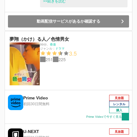
るリリー。果たして、サンタさんの意外な答えと
>>続きを読む
は？！
動画配信サービスがあるか確認する
夢翔（かけ）る人／色情男女
99分
、
香港
ジャンル：
ドラマ
3.5
251
225
Prime Video
見放題
初回30日間無料
レンタル
購入
Prime Videoで今すぐ見る
U-NEXT
見放題