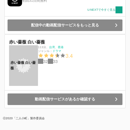
初回31日間無料
U-NEXTで今すぐ見る
配信中の動画配信サービスをもっと見る
赤い薔薇 白い薔薇
113分
、
台湾
香港
ジャンル：
ドラマ
3.4
32
33
赤い薔薇 白い薔
薇
動画配信サービスがあるか確認する
ⓒ2020「二人小町」製作委員会