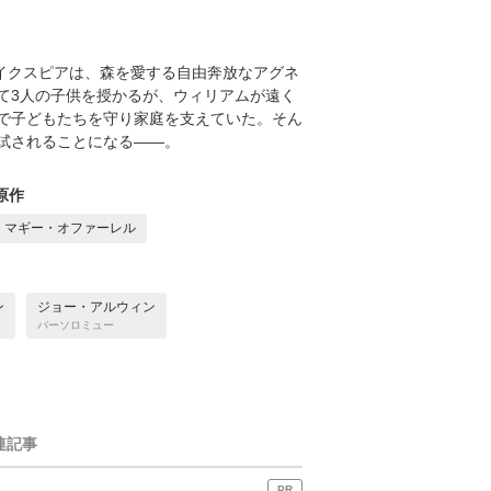
ェイクスピアは、森を愛する自由奔放なアグネ
て3人の子供を授かるが、ウィリアムが遠く
で子どもたちを守り家庭を支えていた。そん
試されることになる――。
原作
マギー・オファーレル
ン
ジョー・アルウィン
バーソロミュー
連記事
PR