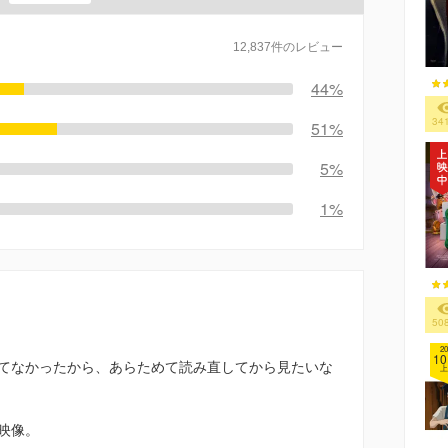
12,837件のレビュー
44%
34
51%
5%
1%
50
20
10
てなかったから、あらためて読み直してから見たいな
上
映像。