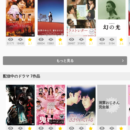
51171
18438
69004
15861
38487
31845
4604
5194
3.7
3.5
3.7
3.6
もっと見る
配信中のドラマ 7作品
洞窟おじさん
完全版
シーズン1