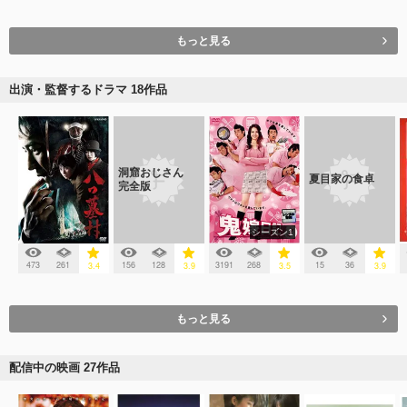
もっと見る
出演・監督するドラマ 18作品
洞窟おじさん
夏目家の食卓
完全版
シーズン1
473
261
156
128
3191
268
15
36
3.4
3.9
3.5
3.9
もっと見る
配信中の映画 27作品