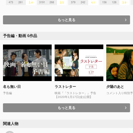
473
261
3191
268
379
242
156
128
3.4
3.5
4.1
3.9
もっと見る
予告編・動画 6作品
名も無い日
ラストレター
夕陽のあと
予告編
映画『「ラストレター」』予告
コメント入り特別予
【2020年1月17日(金)公開】
もっと見る
関連人物