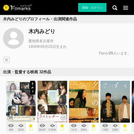
登録・ログイン
木内みどりのプロフィール・出演関連作品
木内みどり
愛知県名古屋市
1950年09月25日生まれ
Fanが
25
人います。
出演・監督する映画 32作品
468
2532
38487
31845
1312
2954
1292
2580
3.5
3.7
3.7
3.2