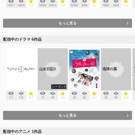
13017
16675
18020
20913
53400
3608
19887
2828
3.7
3.9
3.2
3.5
もっと見る
配信中のドラマ 6作品
山女日記3
琉球の風
シーズン3
111
173
73
93
35
62
25
39
3.7
3.4
4.1
3.6
もっと見る
配信中のアニメ 1作品