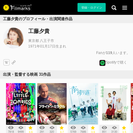
登録・ログイン
工藤夕貴のプロフィール・出演関連作品
工藤夕貴
東京都 八王子市
1971年01月17日生まれ
Fanが
119
人います。
Spotifyで聴く
出演・監督する映画 31作品
7818
9499
291
320
5769
7686
851
3130
3.6
3.7
3.6
3.5