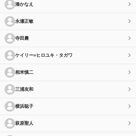
湊かなえ
永瀬正敏
寺田農
ケイリー=ヒロユキ・タガワ
相米慎二
三浦友和
横浜聡子
萩原聖人