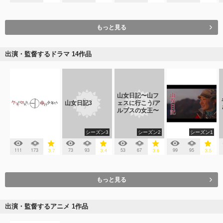
もっと見る
出演・監督するドラマ 14作品
山女日記〜山フ
山女日記3
ェスに行こう/ア
ルプスの女王〜
シーズン3
シーズン2
シーズン1
111
173
73
93
53
67
99
95
3.7
3.4
3.6
3.5
もっと見る
出演・監督するアニメ 1作品