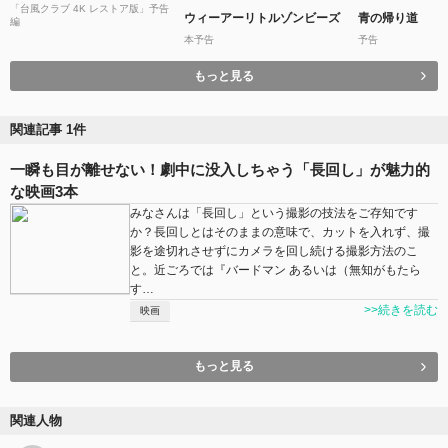
「台風クラブ 4K レストア版」予告
ウィーアーリトルゾンビーズ
青の帰り道
編
本予告
予告
もっと見る
関連記事 1件
一瞬も目が離せない！劇中に没入しちゃう「長回し」が魅力的
な映画3本
みなさんは「長回し」という撮影の技法をご存知です
か？長回しとはそのままの意味で、カットを入れず、撮
影を途切れさせずにカメラを回し続ける撮影方法のこ
と。近ごろでは『バードマン あるいは（無知がもたら
す…
>>続きを読む
映画
もっと見る
関連人物